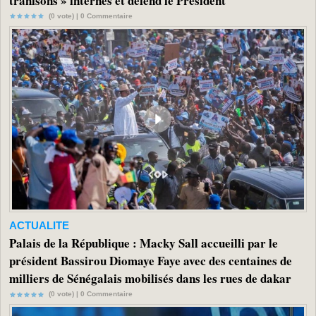
trahisons » internes et défend le Président
(0 vote) |
0
Commentaire
ACTUALITE
Palais de la République : Macky Sall accueilli par le
président Bassirou Diomaye Faye avec des centaines de
milliers de Sénégalais mobilisés dans les rues de dakar
(0 vote) |
0
Commentaire