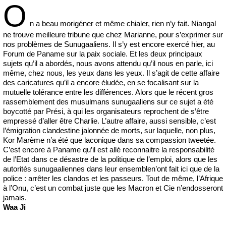
O
n a beau morigéner et même chialer, rien n’y fait. Niangal
ne trouve meilleure tribune que chez Marianne, pour s’exprimer sur
nos problèmes de Sunugaaliens. Il s’y est encore exercé hier, au
Forum de Paname sur la paix sociale. Et les deux principaux
sujets qu’il a abordés, nous avons attendu qu’il nous en parle, ici
même, chez nous, les yeux dans les yeux. Il s’agit de cette affaire
des caricatures qu’il a encore éludée, en se focalisant sur la
mutuelle tolérance entre les différences. Alors que le récent gros
rassemblement des musulmans sunugaaliens sur ce sujet a été
boycotté par Prési, à qui les organisateurs reprochent de s’être
empressé d’aller être Charlie. L’autre affaire, aussi sensible, c’est
l’émigration clandestine jalonnée de morts, sur laquelle, non plus,
Kor Marème n’a été que laconique dans sa compassion tweetée.
C’est encore à Paname qu’il est allé reconnaitre la responsabilité
de l’Etat dans ce désastre de la politique de l’emploi, alors que les
autorités sunugaaliennes dans leur ensemblen’ont fait ici que de la
police : arrêter les clandos et les passeurs. Tout de même, l’Afrique
à l’Onu, c’est un combat juste que les Macron et Cie n’endosseront
jamais.
Waa Ji