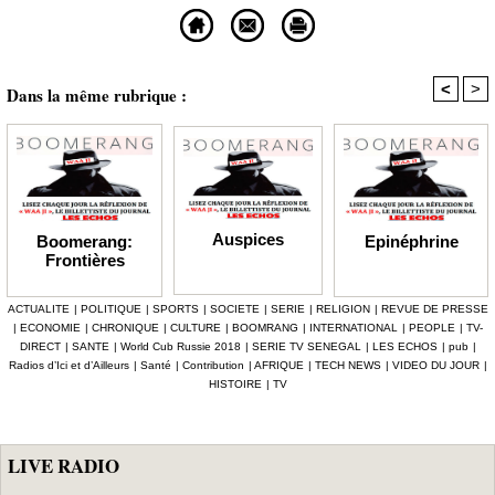
<
>
Dans la même rubrique :
Auspices
Epinéphrine
Boomerang:
Frontières
ACTUALITE
|
POLITIQUE
|
SPORTS
|
SOCIETE
|
SERIE
|
RELIGION
|
REVUE DE PRESSE
|
ECONOMIE
|
CHRONIQUE
|
CULTURE
|
BOOMRANG
|
INTERNATIONAL
|
PEOPLE
|
TV-
DIRECT
|
SANTE
|
World Cub Russie 2018
|
SERIE TV SENEGAL
|
LES ECHOS
|
pub
|
Radios d’Ici et d’Ailleurs
|
Santé
|
Contribution
|
AFRIQUE
|
TECH NEWS
|
VIDEO DU JOUR
|
HISTOIRE
|
TV
LIVE RADIO