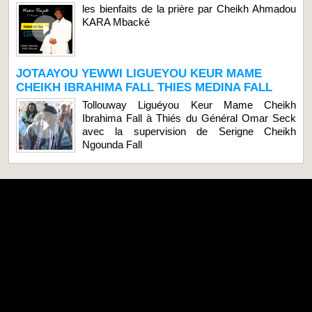
les bienfaits de la prière par Cheikh Ahmadou
KARA Mbacké
JOTAAYOU YEWWI LIGUEYOU KEUR MAME
CHEIKH IBRAHIMA FALL THIES MEDINA FALL
Tollouway Liguéyou Keur Mame Cheikh
Ibrahima Fall à Thiés du Général Omar Seck
avec la supervision de Serigne Cheikh
Ngounda Fall