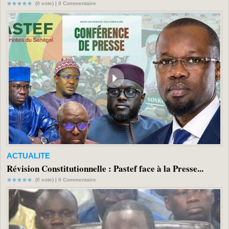
(0 vote) |
0
Commentaire
ACTUALITE
Révision Constitutionnelle : Pastef face à la Presse...
(0 vote) |
0
Commentaire