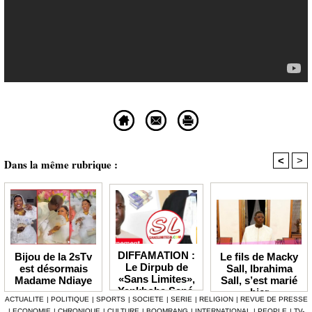
<
>
Dans la même rubrique :
DIFFAMATION :
Le fils de Macky
Bijou de la 2sTv
Le Dirpub de
Sall, Ibrahima
est désormais
«Sans Limites»,
Sall, s’est marié
Madame Ndiaye
Yankhoba Sané,
hier
ACTUALITE
|
POLITIQUE
|
SPORTS
|
SOCIETE
|
SERIE
|
RELIGION
|
REVUE DE PRESSE
condamné à 6
|
ECONOMIE
|
CHRONIQUE
|
CULTURE
|
BOOMRANG
|
INTERNATIONAL
|
PEOPLE
|
TV-