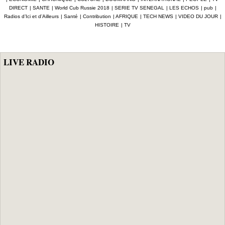
mois de prison
DIRECT
|
SANTE
|
World Cub Russie 2018
|
SERIE TV SENEGAL
|
LES ECHOS
|
pub
|
avec sursis et à
Radios d’Ici et d’Ailleurs
|
Santé
|
Contribution
|
AFRIQUE
|
TECH NEWS
|
VIDEO DU JOUR
|
payer 100
HISTOIRE
|
TV
millions à
Cheikh Issa Sall
LIVE RADIO