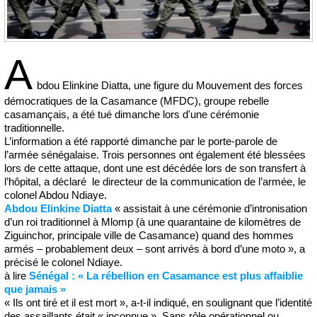
A
bdou Elinkine Diatta, une figure du Mouvement des forces
démocratiques de la Casamance (MFDC), groupe rebelle
casamançais, a été tué dimanche lors d'une cérémonie
traditionnelle.
L’information a été rapporté dimanche par le porte-parole de
l’armée sénégalaise. Trois personnes ont également été blessées
lors de cette attaque, dont une est décédée lors de son transfert à
l’hôpital, a déclaré le directeur de la communication de l’armée, le
colonel Abdou Ndiaye.
Abdou Elinkine Diatta
« assistait à une cérémonie d’intronisation
d’un roi traditionnel à Mlomp (à une quarantaine de kilomètres de
Ziguinchor, principale ville de Casamance) quand des hommes
armés – probablement deux – sont arrivés à bord d’une moto », a
précisé le colonel Ndiaye.
à lire
Sénégal : « La rébellion en Casamance est plus affaiblie
que jamais »
« Ils ont tiré et il est mort », a-t-il indiqué, en soulignant que l’identité
des assaillants était « inconnue ». Sans rôle opérationnel ou