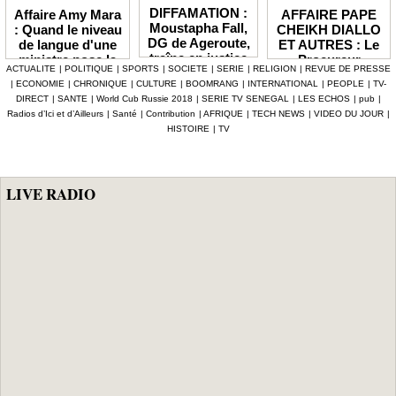
DIFFAMATION :
AFFAIRE PAPE
Affaire Amy Mara
Moustapha Fall,
CHEIKH DIALLO
: Quand le niveau
DG de Ageroute,
ET AUTRES : Le
de langue d'une
traîne en justice
Procureur
ministre pose la
ACTUALITE
|
POLITIQUE
|
SPORTS
|
SOCIETE
|
SERIE
|
RELIGION
|
REVUE DE PRESSE
l’ex DRH Cheikh
interjette appel et
question de la
|
ECONOMIE
|
CHRONIQUE
|
CULTURE
|
BOOMRANG
|
INTERNATIONAL
|
PEOPLE
|
TV-
Amet Tidiane
maintient en
compétence et de
DIRECT
|
SANTE
|
World Cub Russie 2018
|
SERIE TV SENEGAL
|
LES ECHOS
|
pub
|
Thiam
prison ceux qui
la crédibilité de
Radios d’Ici et d’Ailleurs
|
Santé
|
Contribution
|
AFRIQUE
|
TECH NEWS
|
VIDEO DU JOUR
|
ont été placés
l'État
HISTOIRE
|
TV
sous mandat de
dépôt
LIVE RADIO