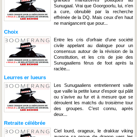
Sunugaal. Vrai que Goorgoorlu, lui, n’en
a cure, obnubilé par la recherche
effrénée de la DQ. Mais ceux d’en haut
ne manigancent que pour...
Choix
Entre les cris d’orfraie d’une société
civile appelant au dialogue pour un
consensus autour de la révision de la
Constitution, et les cris de joie des
Sunugaaliens férus de foot après la
raclée...
Leurres er lueurs
Les Sunugaaliens entretiennent vaille
que vaille la petite lueur d’espoir qui pâlit
ou s’avive au fur et à mesure que se
déroulent les matchs du troisième tour
des groupes. C’est connu, après
deux...
Retraite célébrée
Ciel lourd, orageux, le drakkar viking
avance sa proue de dragon vers les