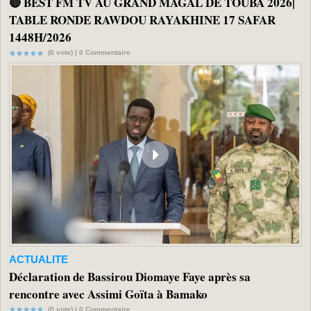
🔴 BEST FM TV AU GRAND MAGAL DE TOUBA 2026|
TABLE RONDE RAWDOU RAYAKHINE 17 SAFAR
1448H/2026
(0 vote) |
0
Commentaire
ACTUALITE
Déclaration de Bassirou Diomaye Faye après sa
rencontre avec Assimi Goïta à Bamako
(0 vote) |
0
Commentaire