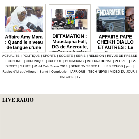
DIFFAMATION :
AFFAIRE PAPE
Affaire Amy Mara
Moustapha Fall,
CHEIKH DIALLO
: Quand le niveau
DG de Ageroute,
ET AUTRES : Le
de langue d'une
traîne en justice
Procureur
ministre pose la
ACTUALITE
|
POLITIQUE
|
SPORTS
|
SOCIETE
|
SERIE
|
RELIGION
|
REVUE DE PRESSE
l’ex DRH Cheikh
interjette appel et
question de la
|
ECONOMIE
|
CHRONIQUE
|
CULTURE
|
BOOMRANG
|
INTERNATIONAL
|
PEOPLE
|
TV-
Amet Tidiane
maintient en
compétence et de
DIRECT
|
SANTE
|
World Cub Russie 2018
|
SERIE TV SENEGAL
|
LES ECHOS
|
pub
|
Thiam
prison ceux qui
la crédibilité de
Radios d’Ici et d’Ailleurs
|
Santé
|
Contribution
|
AFRIQUE
|
TECH NEWS
|
VIDEO DU JOUR
|
ont été placés
l'État
HISTOIRE
|
TV
sous mandat de
dépôt
LIVE RADIO