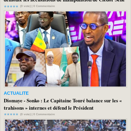
(0 vote) |
0
Commentaire
ACTUALITE
Diomaye - Sonko : Le Capitaine Touré balance sur les «
trahisons » internes et défend le Président
(0 vote) |
0
Commentaire