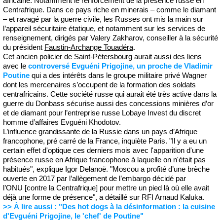
africaine. Notamment le renforcement de la présence russe en
Centrafrique. Dans ce pays riche en minerais – comme le diamant
– et ravagé par la guerre civile, les Russes ont mis la main sur
l’appareil sécuritaire étatique, et notamment sur les services de
renseignement, dirigés par Valery Zakharov, conseiller à la sécurité
du président
Faustin-Archange Touadéra
.
Cet ancien policier de Saint-Pétersbourg aurait aussi des liens
avec le
controversé Evguéni Prigojine, un proche de Vladimir
Poutine
qui a des intérêts dans le groupe militaire privé Wagner
dont les mercenaires s’occupent de la formation des soldats
centrafricains. Cette société russe qui aurait été très active dans la
guerre du Donbass sécurise aussi des concessions minières d’or
et de diamant pour l’entreprise russe Lobaye Invest du discret
homme d’affaires Evguéni Khodotov.
L’influence grandissante de la Russie dans un pays d’Afrique
francophone, pré carré de la France, inquiète Paris. "Il y a eu un
certain effet d'optique ces derniers mois avec l'apparition d'une
présence russe en Afrique francophone à laquelle on n'était pas
habitués", explique Igor Delanoë. "Moscou a profité d’une brèche
ouverte en 2017 par l’allègement de l’embargo décidé par
l’ONU [contre la Centrafrique] pour mettre un pied là où elle avait
déjà une forme de présence", a détaillé sur RFI Arnaud Kaluka.
>> À lire aussi : "Des hot dogs à la désinformation : la cuisine
d'Evguéni Prigojine, le 'chef' de Poutine"