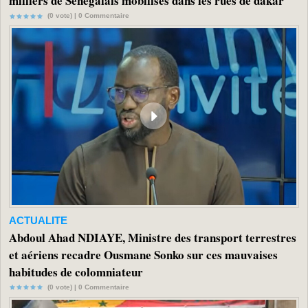
milliers de Sénégalais mobilisés dans les rues de dakar
(0 vote) |
0
Commentaire
ACTUALITE
Abdoul Ahad NDIAYE, Ministre des transport terrestres
et aériens recadre Ousmane Sonko sur ces mauvaises
habitudes de colomniateur
(0 vote) |
0
Commentaire