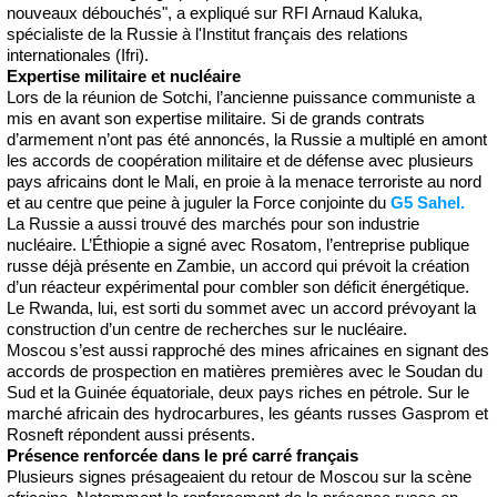
nouveaux débouchés", a expliqué sur RFI Arnaud Kaluka,
spécialiste de la Russie à l'Institut français des relations
internationales (Ifri).
Expertise militaire et nucléaire
Lors de la réunion de Sotchi, l’ancienne puissance communiste a
mis en avant son expertise militaire. Si de grands contrats
d’armement n’ont pas été annoncés, la Russie a multiplé en amont
les accords de coopération militaire et de défense avec plusieurs
pays africains dont le Mali, en proie à la menace terroriste au nord
et au centre que peine à juguler la Force conjointe du
G5 Sahel.
La Russie a aussi trouvé des marchés pour son industrie
nucléaire. L’Éthiopie a signé avec Rosatom, l’entreprise publique
russe déjà présente en Zambie, un accord qui prévoit la création
d’un réacteur expérimental pour combler son déficit énergétique.
Le Rwanda, lui, est sorti du sommet avec un accord prévoyant la
construction d’un centre de recherches sur le nucléaire.
Moscou s’est aussi rapproché des mines africaines en signant des
accords de prospection en matières premières avec le Soudan du
Sud et la Guinée équatoriale, deux pays riches en pétrole. Sur le
marché africain des hydrocarbures, les géants russes Gasprom et
Rosneft répondent aussi présents.
Présence renforcée dans le pré carré français
Plusieurs signes présageaient du retour de Moscou sur la scène