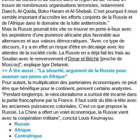
trouve de nombreuses organisations terroristes, notamment
Daech, Al-Qaïda, Boko Haram et Al-Shebab. C’est pourquoi il nous
semble important d’accroître les efforts conjoints de la Russie et
de l’Afrique dans le domaine de la lutte antiterroriste."
Mais la Russie pourrait très vite se trouver en porte-à-faux avec
les aspirations d’une jeunesse africaine plus favorable aux
alternances et aux valeurs démocratiques. "Avec ce type de
discours, il y a en effet un risque d’être en décalage avec les
attentes de la société civile. La Russie en a déjà fait les frais au
Soudan avec le renversement d'
Omar el-Béchir
[proche de
Moscou]", explique Igor Delanoë.
>> À lire aussi : "La sécurité, argument de la Russie pour
avancer ses pions en Afrique"
Pour autant, la multiplication des partenaires économiques ne peut
être que bénéfique pour le continent, pensent certains analystes.
"Pendant longtemps, le néocolonialisme a surtout été incarné dans
la partie francophone par la France. Il faut sortir du tête-à-tête avec
les anciennes puissances coloniales. C’est ce que propose la
Russie. La Chine a offert un volet économique, la Russie vient
avec la coopération militaire", conclut Louis Keumayou.
Russie
Afrique
Centrafrique