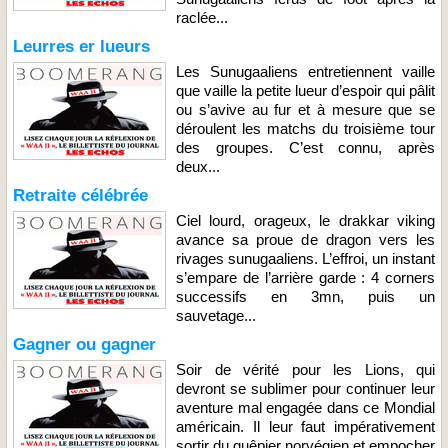
raclée...
Leurres er lueurs
Les Sunugaaliens entretiennent vaille
que vaille la petite lueur d’espoir qui pâlit
ou s’avive au fur et à mesure que se
déroulent les matchs du troisième tour
des groupes. C’est connu, après
deux...
Retraite célébrée
Ciel lourd, orageux, le drakkar viking
avance sa proue de dragon vers les
rivages sunugaaliens. L’effroi, un instant
s’empare de l’arrière garde : 4 corners
successifs en 3mn, puis un
sauvetage...
Gagner ou gagner
Soir de vérité pour les Lions, qui
devront se sublimer pour continuer leur
aventure mal engagée dans ce Mondial
américain. Il leur faut impérativement
sortir du guêpier norvégien et empocher