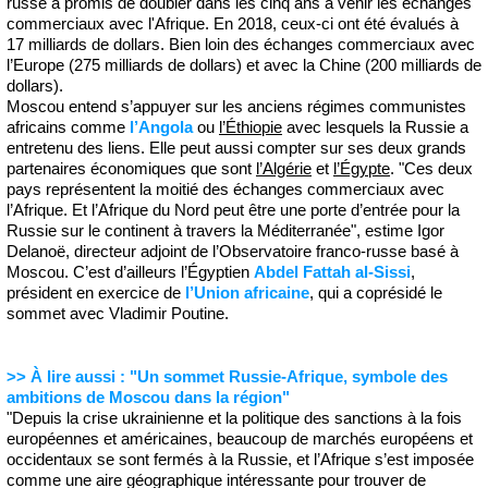
russe a promis de doubler dans les cinq ans à venir les échanges
commerciaux avec l'Afrique. En 2018, ceux-ci ont été évalués à
17 milliards de dollars. Bien loin des échanges commerciaux avec
l’Europe (275 milliards de dollars) et avec la Chine (200 milliards de
dollars).
Moscou entend s’appuyer sur les anciens régimes communistes
africains comme
l’Angola
ou
l’Éthiopie
avec lesquels la Russie a
entretenu des liens. Elle peut aussi compter sur ses deux grands
partenaires économiques que sont
l’Algérie
et
l’Égypte
. "Ces deux
pays représentent la moitié des échanges commerciaux avec
l’Afrique. Et l’Afrique du Nord peut être une porte d’entrée pour la
Russie sur le continent à travers la Méditerranée", estime Igor
Delanoë, directeur adjoint de l’Observatoire franco-russe basé à
Moscou. C’est d’ailleurs l’Égyptien
Abdel Fattah al-Sissi
,
président en exercice de
l’Union africaine
, qui a coprésidé le
sommet avec Vladimir Poutine.
>> À lire aussi : "Un sommet Russie-Afrique, symbole des
ambitions de Moscou dans la région"
"Depuis la crise ukrainienne et la politique des sanctions à la fois
européennes et américaines, beaucoup de marchés européens et
occidentaux se sont fermés à la Russie, et l’Afrique s’est imposée
comme une aire géographique intéressante pour trouver de