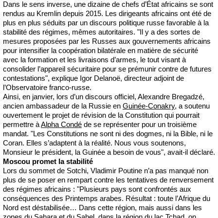
Dans le sens inverse, une dizaine de chefs d’État africains se sont
rendus au Kremlin depuis 2015. Les dirigeants africains ont été de
plus en plus séduits par un discours politique russe favorable à la
stabilité des régimes, mêmes autoritaires. "Il y a des sortes de
mesures proposées par les Russes aux gouvernements africains
pour intensifier la coopération bilatérale en matière de sécurité
avec la formation et les livraisons d’armes, le tout visant à
consolider l’appareil sécuritaire pour se prémunir contre de futures
contestations", explique Igor Delanoë, directeur adjoint de
l’Observatoire franco-russe.
Ainsi, en janvier, lors d’un discours officiel, Alexandre Bregadzé,
ancien ambassadeur de la Russie en
Guinée-Conakry
, a soutenu
ouvertement le projet de révision de la Constitution qui pourrait
permettre à
Alpha Condé
de se représenter pour un troisième
mandat. "Les Constitutions ne sont ni des dogmes, ni la Bible, ni le
Coran. Elles s’adaptent à la réalité. Nous vous soutenons,
Monsieur le président, la Guinée a besoin de vous", avait-il déclaré.
Moscou promet la stabilité
Lors du sommet de Sotchi, Vladimir Poutine n’a pas manqué non
plus de se poser en rempart contre les tentatives de renversement
des régimes africains : "Plusieurs pays sont confrontés aux
conséquences des Printemps arabes. Résultat : toute l’Afrique du
Nord est déstabilisée… Dans cette région, mais aussi dans les
zones du Sahara et du Sahel, dans la région du lac Tchad, on