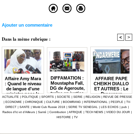
Ajouter un commentaire
<
>
Dans la même rubrique :
DIFFAMATION :
AFFAIRE PAPE
Affaire Amy Mara
Moustapha Fall,
CHEIKH DIALLO
: Quand le niveau
DG de Ageroute,
ET AUTRES : Le
de langue d'une
traîne en justice
Procureur
ministre pose la
ACTUALITE
|
POLITIQUE
|
SPORTS
|
SOCIETE
|
SERIE
|
RELIGION
|
REVUE DE PRESSE
l’ex DRH Cheikh
interjette appel et
question de la
|
ECONOMIE
|
CHRONIQUE
|
CULTURE
|
BOOMRANG
|
INTERNATIONAL
|
PEOPLE
|
TV-
Amet Tidiane
maintient en
compétence et de
DIRECT
|
SANTE
|
World Cub Russie 2018
|
SERIE TV SENEGAL
|
LES ECHOS
|
pub
|
Thiam
prison ceux qui
la crédibilité de
Radios d’Ici et d’Ailleurs
|
Santé
|
Contribution
|
AFRIQUE
|
TECH NEWS
|
VIDEO DU JOUR
|
ont été placés
l'État
HISTOIRE
|
TV
sous mandat de
dépôt