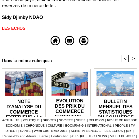
réserves de minerai de fer.
Sidy Djimby NDAO
LES ECHOS
<
>
Dans la même rubrique :
EVOLUTION
BULLETIN
NOTE
DES PRIX DU
MENSUEL DES
D’ANALYSE DU
COMMERCE
STATISTIQUES
COMMERCE
EXTERIEUR :
DU COMMERCE
EXTERIEUR : Le
ACTUALITE
|
POLITIQUE
|
SPORTS
|
SOCIETE
|
SERIE
|
RELIGION
|
REVUE DE PRESSE
Les prix des
EXTERIEUR : Le
déficit de la
|
ECONOMIE
|
CHRONIQUE
|
CULTURE
|
BOOMRANG
|
INTERNATIONAL
|
PEOPLE
|
TV-
produits
déficit
balance
DIRECT
|
SANTE
|
World Cub Russie 2018
|
SERIE TV SENEGAL
|
LES ECHOS
|
pub
|
importés en
commercial se
commerciale se
Radios d’Ici et d’Ailleurs
|
Santé
|
Contribution
|
AFRIQUE
|
TECH NEWS
|
VIDEO DU JOUR
|
hausse de 3,1%
creuse à -13,3
réduit en 2025 de