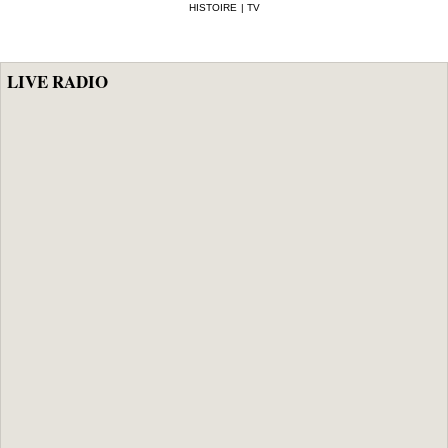
HISTOIRE
|
TV
milliards en mai
1 935,1 milliards
après un
excédent de 1,5
milliard le mois
LIVE RADIO
précédent