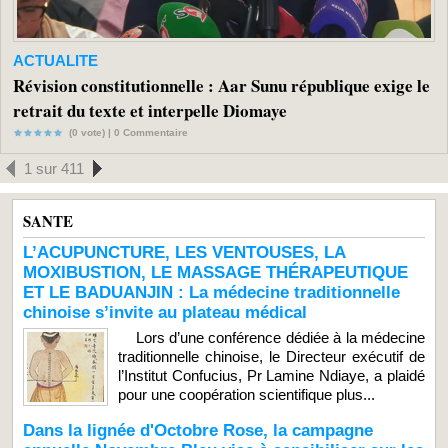
ACTUALITE
Révision constitutionnelle : Aar Sunu république exige le
retrait du texte et interpelle Diomaye
(0 vote) |
0
Commentaire
1 sur 411
SANTE
L’ACUPUNCTURE, LES VENTOUSES, LA
MOXIBUSTION, LE MASSAGE THÉRAPEUTIQUE
ET LE BADUANJIN : La médecine traditionnelle
chinoise s’invite au plateau médical
Lors d’une conférence dédiée à la médecine
traditionnelle chinoise, le Directeur exécutif de
l’Institut Confucius, Pr Lamine Ndiaye, a plaidé
pour une coopération scientifique plus...
Dans la lignée d'Octobre Rose, la campagne