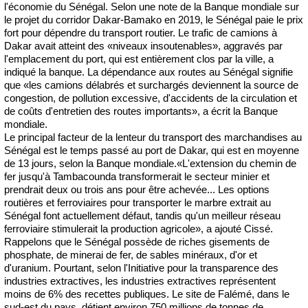
l'économie du Sénégal. Selon une note de la Banque mondiale sur
le projet du corridor Dakar-Bamako en 2019, le Sénégal paie le prix
fort pour dépendre du transport routier. Le trafic de camions à
Dakar avait atteint des «niveaux insoutenables», aggravés par
l'emplacement du port, qui est entièrement clos par la ville, a
indiqué la banque. La dépendance aux routes au Sénégal signifie
que «les camions délabrés et surchargés deviennent la source de
congestion, de pollution excessive, d'accidents de la circulation et
de coûts d'entretien des routes importants», a écrit la Banque
mondiale.
Le principal facteur de la lenteur du transport des marchandises au
Sénégal est le temps passé au port de Dakar, qui est en moyenne
de 13 jours, selon la Banque mondiale.
«L'extension du chemin de
fer jusqu'à Tambacounda transformerait le secteur minier et
prendrait deux ou trois ans pour être achevée... Les options
routières et ferroviaires pour transporter le marbre extrait au
Sénégal font actuellement défaut, tandis qu'un meilleur réseau
ferroviaire stimulerait la production agricole», a ajouté Cissé.
Rappelons que le Sénégal possède de riches gisements de
phosphate, de minerai de fer, de sables minéraux, d'or et
d'uranium. Pourtant, selon l'Initiative pour la transparence des
industries extractives, les industries extractives représentent
moins de 6% des recettes publiques. Le site de Falémé, dans le
sud-est du pays, détient environ 750 millions de tonnes de