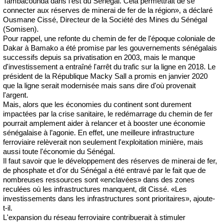
Tambacounda dans l'est du Sénégal. Cela permettrait de se
connecter aux réserves de minerai de fer de la région», a déclaré
Ousmane Cissé, Directeur de la Société des Mines du Sénégal
(Somisen).
Pour rappel, une refonte du chemin de fer de l'époque coloniale de
Dakar à Bamako a été promise par les gouvernements sénégalais
successifs depuis sa privatisation en 2003, mais le manque
d'investissement a entraîné l'arrêt du trafic sur la ligne en 2018. Le
président de la République Macky Sall a promis en janvier 2020
que la ligne serait modernisée mais sans dire d'où provenait
l'argent.
Mais, alors que les économies du continent sont durement
impactées par la crise sanitaire, le redémarrage du chemin de fer
pourrait amplement aider à relancer et à booster une économie
sénégalaise à l’agonie. En effet, une meilleure infrastructure
ferroviaire relèverait non seulement l'exploitation minière, mais
aussi toute l'économie du Sénégal.
Il faut savoir que le développement des réserves de minerai de fer,
de phosphate et d'or du Sénégal a été entravé par le fait que de
nombreuses ressources sont «enclavées» dans des zones
reculées où les infrastructures manquent, dit Cissé. «Les
investissements dans les infrastructures sont prioritaires», ajoute-
t-il.
L'expansion du réseau ferroviaire contribuerait à stimuler