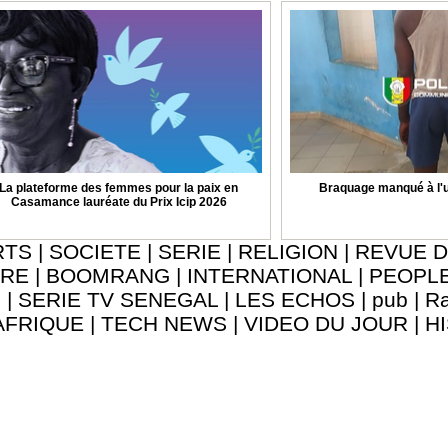
La plateforme des femmes pour la paix en
Braquage manqué à l'u
Casamance lauréate du Prix Icip 2026
RTS
|
SOCIETE
|
SERIE
|
RELIGION
|
REVUE D
URE
|
BOOMRANG
|
INTERNATIONAL
|
PEOPL
8
|
SERIE TV SENEGAL
|
LES ECHOS
|
pub
|
Ra
AFRIQUE
|
TECH NEWS
|
VIDEO DU JOUR
|
H