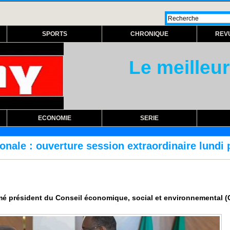
SPORTS
CHRONIQUE
REV
Le meilleur
ECONOMIE
SERIE
sion extraordinaire lundi prochain
RÉFORME
mmé président du Conseil économique, social et environnemental (