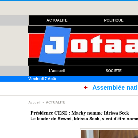
ACTUALITE
POLITIQUE
L'accueil
SOCIETE
Vendredi 7 Août
Assemblée nationale : ouverture ses
Accueil
>
ACTUALITE
Présidence CESE : Macky nomme Idrissa Seck
Le leader de Rewmi, Idrissa Seck, vient d'être no