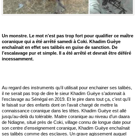
Un monstre. Le mot n’est pas trop fort pour qualifier ce maître
coranique qui a été arrêté samedi à Coki. Khadim Guèye
enchaînait en effet ses talibés en guise de sanction. De
l’escalavage pur et simple. Il a été arrêté et devrait être déféré
incessamment.
Au regard des instruments qu’il utilisait pour enchainer ses talibés,
il ne serait pas trop de dire le sieur Khadim Guèye s’adonnait à
l’esclavage au Sénégal en 2019. Et le pire dans tout ça, c’est qu’il
le faisait sur des enfants dont on l’avait chargé de mettre la
connaissance coranique dans les têtes. Khadim Guèye est allé
jusqu’au-delà du tolérable. Maitre coranique au niveau d’un daara
de Ndiagne, situé près de Coki, village connu de longue date pour
son centre d'enseignement coranique, Khadim Guèye enchaînait
ses talibés comme des esclaves. Un grave agissement auquel