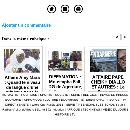
Ajouter un commentaire
<
>
Dans la même rubrique :
DIFFAMATION :
AFFAIRE PAPE
Affaire Amy Mara
Moustapha Fall,
CHEIKH DIALLO
: Quand le niveau
DG de Ageroute,
ET AUTRES : Le
de langue d'une
traîne en justice
Procureur
ministre pose la
ACTUALITE
|
POLITIQUE
|
SPORTS
|
SOCIETE
|
SERIE
|
RELIGION
|
REVUE DE PRESSE
l’ex DRH Cheikh
interjette appel et
question de la
|
ECONOMIE
|
CHRONIQUE
|
CULTURE
|
BOOMRANG
|
INTERNATIONAL
|
PEOPLE
|
TV-
Amet Tidiane
maintient en
compétence et de
DIRECT
|
SANTE
|
World Cub Russie 2018
|
SERIE TV SENEGAL
|
LES ECHOS
|
pub
|
Thiam
prison ceux qui
la crédibilité de
Radios d’Ici et d’Ailleurs
|
Santé
|
Contribution
|
AFRIQUE
|
TECH NEWS
|
VIDEO DU JOUR
|
ont été placés
l'État
HISTOIRE
|
TV
sous mandat de
dépôt