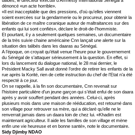
talibés, le directeur exécutif d'Amnesty International Sénégal a
dénoncé «un acte horrible».
«Il est inacceptable que des pressions, d’où qu’elles viennent
soient exercées sur la gendarmerie ou le procureur, pour obtenir la
libération de ce maître coranique auteur de maltraitances sur des
enfants qui lui sont confiés», déclare le droit-de-l’hommiste.
Et pourtant, il y a seulement quelques semaines, un documentaire
de la très suivie chaine américaine Cnn lançait une alerte sur la
situation des talibés dans les daaras au Sénégal.
A l’époque, on croyait qu’était venue l’heure pour le gouvernement
du Sénégal de s’attaquer sérieusement à la question. En effet, si
lors du lancement du dialogue national, le 28 mai dernier, le
Président Macky Sall avait donné l’ordre de retirer les enfants de la
rue après la Korité, rien de cette instruction du chef de l’Etat n’a été
respecté à ce jour.
On se rappelle, à la fin son documentaire, Cnn revenait sur
l’histoire particulière d’un jeune garçon qui s’était enfui de son daara
après y avoir souffert pendant des années. Celui-ci, après
plusieurs mois dans une maison de rééducation, est retourné dans
son village pour retrouver sa mère, qui a déclaré qu’elle ne le
renverrait jamais dans un daara loin de chez lui. «Khadim est
maintenant agriculteur. Il aide les familles de son village et mène
enfin une vie heureuse et en bonne santé», note le documentaire.
Sidy Djimby NDAO