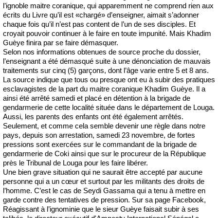
l’ignoble maitre coranique, qui apparemment ne comprend rien aux
écrits du Livre qu’il est «chargé» d’enseigner, aimait s’adonner
chaque fois qu’il n’est pas content de l’un de ses disciples. Et
croyait pouvoir continuer à le faire en toute impunité. Mais Khadim
Guèye finira par se faire démasquer.
Selon nos informations obtenues de source proche du dossier,
l’enseignant a été démasqué suite à une dénonciation de mauvais
traitements sur cinq (5) garçons, dont l’âge varie entre 5 et 8 ans.
La source indique que tous ou presque ont eu à subir des pratiques
esclavagistes de la part du maitre coranique Khadim Guèye. Il a
ainsi été arrêté samedi et placé en détention à la brigade de
gendarmerie de cette localité située dans le département de Louga.
Aussi, les parents des enfants ont été également arrêtés.
Seulement, et comme cela semble devenir une règle dans notre
pays, depuis son arrestation, samedi 23 novembre, de fortes
pressions sont exercées sur le commandant de la brigade de
gendarmerie de Coki ainsi que sur le procureur de la République
près le Tribunal de Louga pour les faire libérer.
Une bien grave situation qui ne saurait être accepté par aucune
personne qui a un cœur et surtout par les militants des droits de
l’homme. C’est le cas de Seydi Gassama qui a tenu à mettre en
garde contre des tentatives de pression. Sur sa page Facebook,
Réagissant à l’ignominie que le sieur Guèye faisait subir à ses