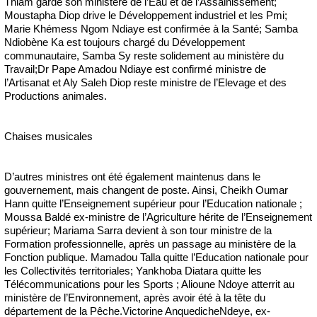
Thiam garde son ministère de l’Eau et de l’Assainissement;
Moustapha Diop drive le Développement industriel et les Pmi;
Marie Khémess Ngom Ndiaye est confirmée à la Santé; Samba
Ndiobène Ka est toujours chargé du Développement
communautaire, Samba Sy reste solidement au ministère du
Travail;Dr Pape Amadou Ndiaye est confirmé ministre de
l’Artisanat et Aly Saleh Diop reste ministre de l’Elevage et des
Productions animales.
Chaises musicales
D’autres ministres ont été également maintenus dans le
gouvernement, mais changent de poste. Ainsi, Cheikh Oumar
Hann quitte l’Enseignement supérieur pour l’Education nationale ;
Moussa Baldé ex-ministre de l’Agriculture hérite de l’Enseignement
supérieur; Mariama Sarra devient à son tour ministre de la
Formation professionnelle, après un passage au ministère de la
Fonction publique. Mamadou Talla quitte l’Education nationale pour
les Collectivités territoriales; Yankhoba Diatara quitte les
Télécommunications pour les Sports ; Alioune Ndoye atterrit au
ministère de l’Environnement, après avoir été à la tête du
département de la Pêche.Victorine AnquedicheNdeye, ex-