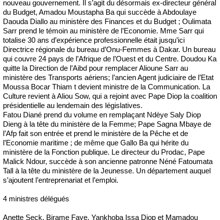
nouveau gouvernement. Il s’agit du désormais ex-directeur général
du Budget, Amadou Moustapha Ba qui succède à Abdoulaye
Daouda Diallo au ministère des Finances et du Budget ; Oulimata
Sarr prend le témoin au ministère de l’Economie. Mme Sarr qui
totalise 30 ans d’expérience professionnelle était jusqu’ici
Directrice régionale du bureau d’Onu-Femmes à Dakar. Un bureau
qui couvre 24 pays de l’Afrique de l’Ouest et du Centre. Doudou Ka
quitte la Direction de l’Aibd pour remplacer Alioune Sarr au
ministère des Transports aériens; l’ancien Agent judiciaire de l’Etat
Moussa Bocar Thiam t devient ministre de la Communication. La
Culture revient à Aliou Sow, qui a rejoint avec Pape Diop la coalition
présidentielle au lendemain des législatives.
Fatou Diané prend du volume en remplaçant Ndèye Saly Diop
Dieng à la tête du ministère de la Femme; Pape Sagna Mbaye de
l’Afp fait son entrée et prend le ministère de la Pêche et de
l’Economie maritime ; de même que Gallo Ba qui hérite du
ministère de la Fonction publique. Le directeur du Prodac, Pape
Malick Ndour, succède à son ancienne patronne Néné Fatoumata
Tall à la tête du ministère de la Jeunesse. Un département auquel
s’ajoutent l’entreprenariat et l’emploi.
4 ministres délégués
Anette Seck, Birame Faye, Yankhoba Issa Diop et Mamadou