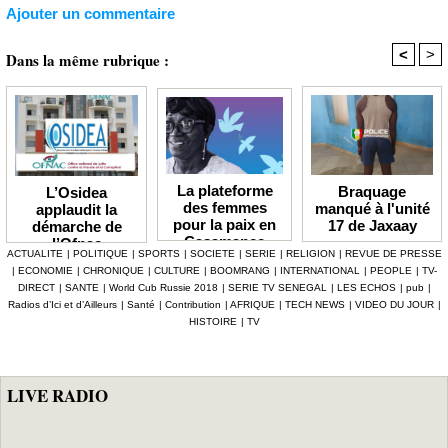
Ajouter un commentaire
<
>
Dans la même rubrique :
La plateforme
Braquage
L’Osidea
des femmes
manqué à l'unité
applaudit la
pour la paix en
17 de Jaxaay
démarche de
Casamance
l’Ofnac
ACTUALITE
|
POLITIQUE
|
SPORTS
|
SOCIETE
|
SERIE
|
RELIGION
|
REVUE DE PRESSE
lauréate du Prix
|
ECONOMIE
|
CHRONIQUE
|
CULTURE
|
BOOMRANG
|
INTERNATIONAL
|
PEOPLE
|
TV-
Icip 2026
DIRECT
|
SANTE
|
World Cub Russie 2018
|
SERIE TV SENEGAL
|
LES ECHOS
|
pub
|
Radios d’Ici et d’Ailleurs
|
Santé
|
Contribution
|
AFRIQUE
|
TECH NEWS
|
VIDEO DU JOUR
|
HISTOIRE
|
TV
LIVE RADIO