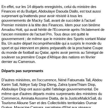
En effet, sur les 14 départs enregistrés, celui du ministre des
Finances et du Budget, Abdoulaye Daouda Diallo, est tout aussi
surprenant qu’inattendu pour avoir résisté à tous les
gouvernements de Macky Sall, avant de succéder à l’actuel
Premier ministre à la tête des Finances. Idem pour son binôme
Amadou Hott, qui avait hérité de l’Economie après l’éclatement de
l’ancien ministère de l’actuel Pm. Tous deux ont quitté le
gouvernement ; de même que le ministre des Sports sortant Matar
Ba. Un autre départ incompréhensible qui a surpris le monde du
sport et qui intervient en pleins préparatifs de la prochaine Coupe
du monde de football au Qatar, après avoir permis au Sénégal de
soulever sa première Coupe d’Afrique des nations en février
dernier au Cameroun.
Départs pas surprenants
D’autres ministres, en l’occurrence, Néné Fatoumata Tall, Abdou
Karim Sall, Ndèye Saly Diop Dieng, Zahra IyaneThiam Diop,
Abdoulaye Diop ont aussi quitté l’attelage gouvernemental. De
même que d’autres départs moins surprenants des ministres du
Commerce, Aminata Assome Diatta, de la JusticeMalickSall, du
Tourisme Alioune Sarr et des Collectivités territoriales Oumar
Guèye. Mayacine Camara, secrétaire d’Etat aux réseaux