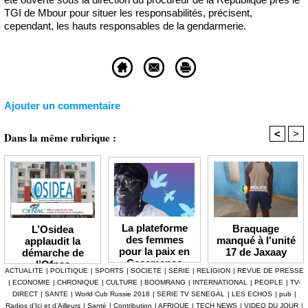
TGI de Mbour pour situer les responsabilités, précisent,
cependant, les hauts responsables de la gendarmerie.
Ajouter un commentaire
<
>
Dans la même rubrique :
La plateforme
Braquage
L’Osidea
des femmes
manqué à l'unité
applaudit la
pour la paix en
17 de Jaxaay
démarche de
Casamance
l’Ofnac
ACTUALITE
|
POLITIQUE
|
SPORTS
|
SOCIETE
|
SERIE
|
RELIGION
|
REVUE DE PRESSE
lauréate du Prix
|
ECONOMIE
|
CHRONIQUE
|
CULTURE
|
BOOMRANG
|
INTERNATIONAL
|
PEOPLE
|
TV-
Icip 2026
DIRECT
|
SANTE
|
World Cub Russie 2018
|
SERIE TV SENEGAL
|
LES ECHOS
|
pub
|
Radios d’Ici et d’Ailleurs
|
Santé
|
Contribution
|
AFRIQUE
|
TECH NEWS
|
VIDEO DU JOUR
|