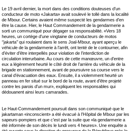
Le 19 avril dernier, la mort dans des conditions douteuses d’un
conducteur de moto «Jakarta» avait soulevé le tollé dans la localité
de Mbour. Certains avaient même suspecté les gendarmes d’en
être la cause. Hier, le Haut Commandement de la gendarmerie a
sorti un communiqué pour dégager sa responsabilité. «Vers 18
heures, un cortège d’une vingtaine de conducteurs de motos
‘’jakarta’’ qui roulaient dans le sens Joal-Mbour, ayant aperçu le
véhicule de la gendarmerie à l’arrêt, ont tenté de le contourner, afin
d’éviter d’être interpellés pour violation de l’interdiction de
circulation interurbaine. Au cours de cette manœuvre, un d’entre
eux a légèrement heurté le côté droit de l’arrière du véhicule de la
brigade en stationnement, avant de poursuivre sa course vers le
canal d’évacuation des eaux. Ensuite, il a violemment heurté un
panneau en fer situé sur le bord de la route, avant d’être projeté
contre les parois d’un mur», expliquent les responsables qui
dédouanent ainsi leurs camarades.
Le Haut-Commandement poursuit dans son communiqué que le
jakartaman «inconscient» a été évacué à l’Hôpital de Mbour par les
sapeurs-pompiers et que c’est par la suite que «la gendarmerie a
été informée de son décès le lundi vers 4 heures». Une enquête a
été ouverte sous la direction du procureur de la République près le