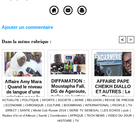
Ajouter un commentaire
<
>
Dans la même rubrique :
DIFFAMATION :
AFFAIRE PAPE
Affaire Amy Mara
Moustapha Fall,
CHEIKH DIALLO
: Quand le niveau
DG de Ageroute,
ET AUTRES : Le
de langue d'une
traîne en justice
Procureur
ministre pose la
ACTUALITE
|
POLITIQUE
|
SPORTS
|
SOCIETE
|
SERIE
|
RELIGION
|
REVUE DE PRESSE
l’ex DRH Cheikh
interjette appel et
question de la
|
ECONOMIE
|
CHRONIQUE
|
CULTURE
|
BOOMRANG
|
INTERNATIONAL
|
PEOPLE
|
TV-
Amet Tidiane
maintient en
compétence et de
DIRECT
|
SANTE
|
World Cub Russie 2018
|
SERIE TV SENEGAL
|
LES ECHOS
|
pub
|
Thiam
prison ceux qui
la crédibilité de
Radios d’Ici et d’Ailleurs
|
Santé
|
Contribution
|
AFRIQUE
|
TECH NEWS
|
VIDEO DU JOUR
|
ont été placés
l'État
HISTOIRE
|
TV
sous mandat de
dépôt