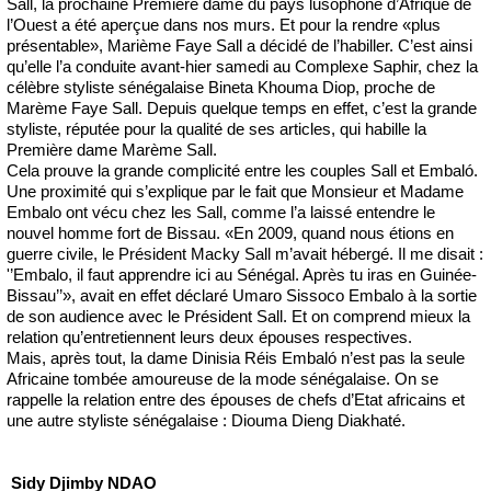
Sall, la prochaine Première dame du pays lusophone d’Afrique de
l’Ouest a été aperçue dans nos murs. Et pour la rendre «plus
présentable», Marième Faye Sall a décidé de l’habiller. C’est ainsi
qu’elle l’a conduite avant-hier samedi au Complexe Saphir, chez la
célèbre styliste sénégalaise Bineta Khouma Diop, proche de
Marème Faye Sall. Depuis quelque temps en effet, c’est la grande
styliste, réputée pour la qualité de ses articles, qui habille la
Première dame Marème Sall.
Cela prouve la grande complicité entre les couples Sall et Embaló.
Une proximité qui s’explique par le fait que Monsieur et Madame
Embalo ont vécu chez les Sall, comme l’a laissé entendre le
nouvel homme fort de Bissau. «En 2009, quand nous étions en
guerre civile, le Président Macky Sall m’avait hébergé. Il me disait :
'’Embalo, il faut apprendre ici au Sénégal. Après tu iras en Guinée-
Bissau’’», avait en effet déclaré Umaro Sissoco Embalo à la sortie
de son audience avec le Président Sall. Et on comprend mieux la
relation qu’entretiennent leurs deux épouses respectives.
Mais, après tout, la dame Dinisia Réis Embaló n’est pas la seule
Africaine tombée amoureuse de la mode sénégalaise. On se
rappelle la relation entre des épouses de chefs d’Etat africains et
une autre styliste sénégalaise : Diouma Dieng Diakhaté.
Sidy Djimby NDAO