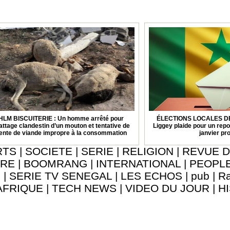
HLM BISCUITERIE : Un homme arrêté pour
ÉLECTIONS LOCALES DE 
attage clandestin d’un mouton et tentative de
Liggey plaide pour un repo
ente de viande impropre à la consommation
janvier pr
RTS
|
SOCIETE
|
SERIE
|
RELIGION
|
REVUE D
URE
|
BOOMRANG
|
INTERNATIONAL
|
PEOPL
8
|
SERIE TV SENEGAL
|
LES ECHOS
|
pub
|
Ra
AFRIQUE
|
TECH NEWS
|
VIDEO DU JOUR
|
H