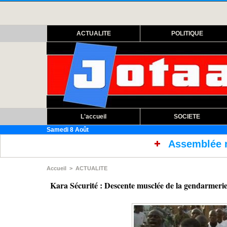
ACTUALITE
POLITIQUE
L'accueil
SOCIETE
Samedi 8 Août
Assemblée nationale : ouvert
Accueil
>
ACTUALITE
Kara Sécurité : Descente musclée de la gendarmerie