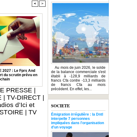
<
>
Au mois de juin 2026, le solde
2027 : Le Fprs And
de la balance commerciale s'est
rt du scrutin prévu en
établi à -128,9 milliards de
ochain
francs Cfa contre -13,3 milliards
de francs Cfa au mois
E PRESSE
|
précédent. En effet, les...
E
|
TV-DIRECT
|
dios d’Ici et
SOCIETE
ISTOIRE
|
TV
Émigration irrégulière : la Dntl
interpelle 7 personnes
impliquées dans l'organisation
d'un voyage