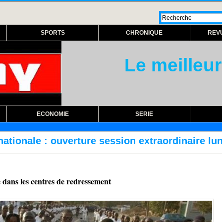
SPORTS
CHRONIQUE
REV
Le meilleur
ECONOMIE
SERIE
ure session extraordinaire lundi prochain
R
 dans les centres de redressement