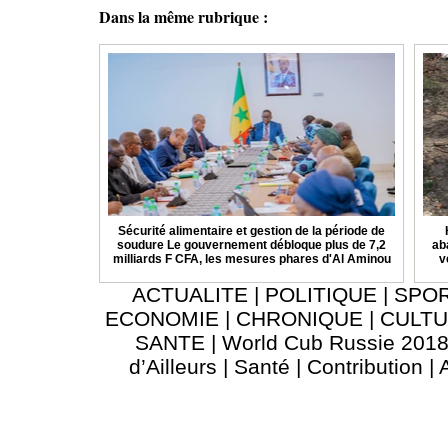
Dans la même rubrique :
Sécurité alimentaire et gestion de la période de
soudure Le gouvernement débloque plus de 7,2
ab
milliards F CFA, les mesures phares d'Al Aminou
v
ACTUALITE
|
POLITIQUE
|
SPO
ECONOMIE
|
CHRONIQUE
|
CULT
SANTE
|
World Cub Russie 201
d’Ailleurs
|
Santé
|
Contribution
|