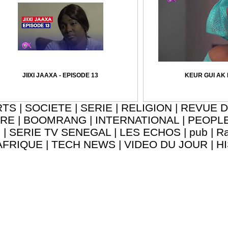
JIIXI JAAXA - EPISODE 13
KEUR GUI AK
RTS
|
SOCIETE
|
SERIE
|
RELIGION
|
REVUE D
URE
|
BOOMRANG
|
INTERNATIONAL
|
PEOPL
8
|
SERIE TV SENEGAL
|
LES ECHOS
|
pub
|
Ra
AFRIQUE
|
TECH NEWS
|
VIDEO DU JOUR
|
H