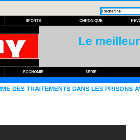
SPORTS
CHRONIQUE
REV
Le meilleur
ECONOMIE
SERIE
S DANS LES PRISONS AVEC L'ACQUISITION D'EQ