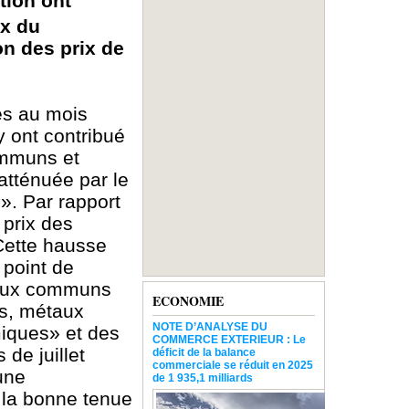
ation ont
ix du
on des prix de
és au mois
y ont contribué
ommuns et
atténuée par le
». Par rapport
 prix des
 Cette hausse
 point de
taux communs
ECONOMIE
es, métaux
NOTE D’ANALYSE DU
miques» et des
COMMERCE EXTERIEUR : Le
de juillet
déficit de la balance
commerciale se réduit en 2025
 une
de 1 935,1 milliards
à la bonne tenue