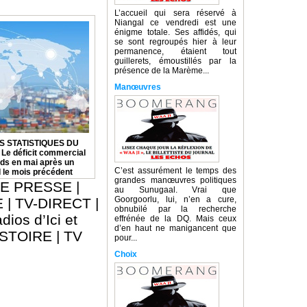
L’accueil qui sera réservé à
Niangal ce vendredi est une
énigme totale. Ses affidés, qui
se sont regroupés hier à leur
permanence, étaient tout
guillerets, émoustillés par la
présence de la Marème...
Manœuvres
S STATISTIQUES DU
 déficit commercial
ards en mai après un
C’est assurément le temps des
d le mois précédent
grandes manœuvres politiques
E PRESSE
|
au Sunugaal. Vrai que
Goorgoorlu, lui, n’en a cure,
E
|
TV-DIRECT
|
obnubilé par la recherche
dios d’Ici et
effrénée de la DQ. Mais ceux
d’en haut ne manigancent que
ISTOIRE
|
TV
pour...
Choix