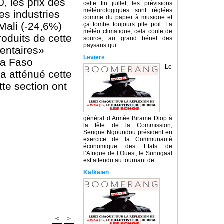
, les prix des
cette fin juillet, les prévisions
météorologiques sont réglées
es industries
comme du papier à musique et
 Mali (-24,6%)
ça tombe toujours pile poil. La
météo climatique, cela coule de
roduits de cette
source, au grand bénef des
paysans qui...
mentaires»
Leviers
na Faso
Le
a atténué cette
tte section ont
général d’Armée Birame Diop à
la tête de la Commission,
Serigne Ngoundou président en
exercice de la Communauté
économique des Etats de
l’Afrique de l’Ouest, le Sunugaal
est attendu au tournant de...
Kafkaïen
<
>