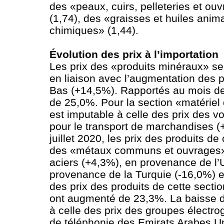
des «peaux, cuirs, pelleteries et ou
(1,74), des «graisses et huiles anim
chimiques» (1,44).
Évolution des prix à l’importation
Les prix des «produits minéraux» se 
en liaison avec l’augmentation des p
Bas (+14,5%). Rapportés au mois de j
de 25,0%. Pour la section «matériel
est imputable à celle des prix des v
pour le transport de marchandises (
juillet 2020, les prix des produits d
des «métaux communs et ouvrages» (
aciers (+4,3%), en provenance de l’U
provenance de la Turquie (-16,0%) et
des prix des produits de cette sectio
ont augmenté de 23,3%. La baisse d
à celle des prix des groupes électr
de téléphonie des Emirats Arabes Unis