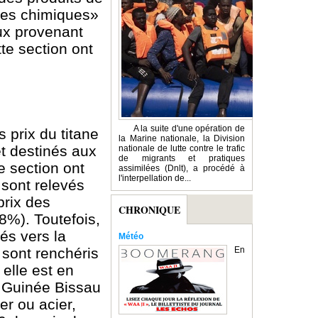
ries chimiques»
ux provenant
te section ont
A la suite d'une opération de
 prix du titane
la Marine nationale, la Division
et destinés aux
nationale de lutte contre le trafic
de migrants et pratiques
e section ont
assimilées (Dnlt), a procédé à
l'interpellation de...
sont relevés
prix des
CHRONIQUE
8%). Toutefois,
és vers la
Météo
 sont renchéris
En
elle est en
a Guinée Bissau
er ou acier,