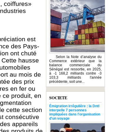
, coiffures»
industries
réciation est
ance des Pays-
tion ont chuté
Selon la Note d’analyse du
. Cette hausse
Commerce extérieur que la
balance commerciale du
automobiles
Sénégal est ressortie, en 2025,
port au mois de
à -1 168,2 milliards contre -3
103,3 milliards l'année
ntée des prix
précédente, soit une...
es en fer ou
 ce produit, en
SOCIETE
augmentation
Émigration irrégulière : la Dntl
de cette section
interpelle 7 personnes
impliquées dans l'organisation
st consécutive
d'un voyage
 des appareils
 des produits de