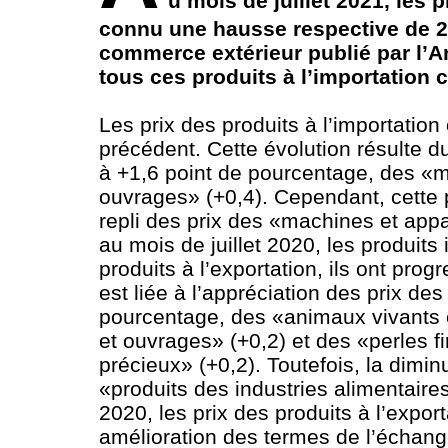
u mois de juillet 2021, les p
connu une hausse respective de 2,
commerce extérieur publié par l’An
tous ces produits à l’importation
Les prix des produits à l’importati
précédent. Cette évolution résulte d
à +1,6 point de pourcentage, des «m
ouvrages» (+0,4). Cependant, cette p
repli des prix des «machines et appa
au mois de juillet 2020, les produit
produits à l’exportation, ils ont pr
est liée à l’appréciation des prix de
pourcentage, des «animaux vivants 
et ouvrages» (+0,2) et des «perles f
précieux» (+0,2). Toutefois, la dimi
«produits des industries alimentaires
2020, les prix des produits à l’expor
amélioration des termes de l’échange 