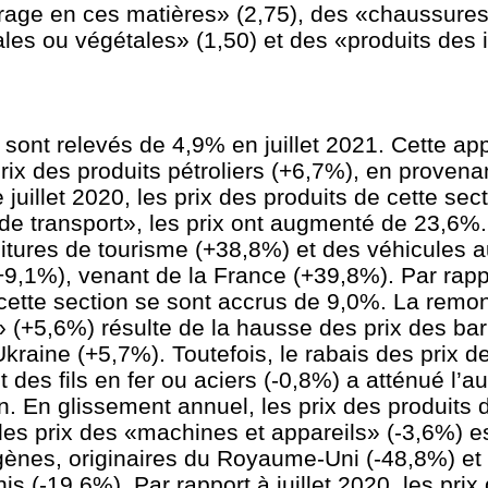
vrage en ces matières» (2,75), des «chaussures
ales ou végétales» (1,50) et des «produits des 
sont relevés de 4,9% en juillet 2021. Cette app
rix des produits pétroliers (+6,7%), en proven
uillet 2020, les prix des produits de cette sec
 de transport», les prix ont augmenté de 23,6%
oitures de tourisme (+38,8%) et des véhicules 
+9,1%), venant de la France (+39,8%). Par rap
e cette section se sont accrus de 9,0%. La remo
+5,6%) résulte de la hausse des prix des barr
kraine (+5,7%). Toutefois, le rabais des prix de
 des fils en fer ou aciers (-0,8%) a atténué l’
n. En glissement annuel, les prix des produits 
es prix des «machines et appareils» (-3,6%) e
ogènes, originaires du Royaume-Uni (-48,8%) et
 (-19,6%). Par rapport à juillet 2020, les prix