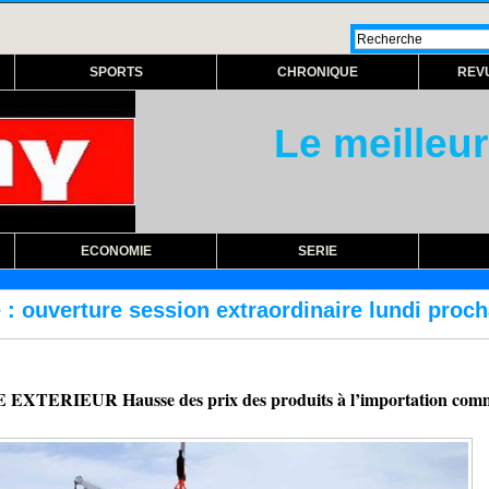
SPORTS
CHRONIQUE
REV
Le meilleur
ECONOMIE
SERIE
xtraordinaire lundi prochain
RÉFORME DES 
EUR Hausse des prix des produits à l’importation comme 