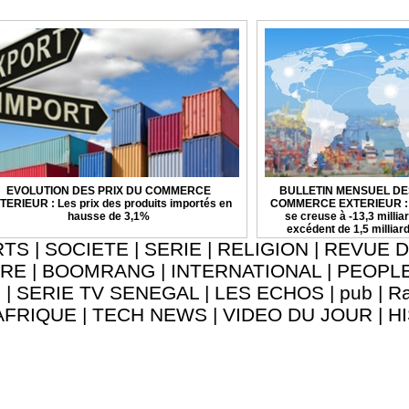
EVOLUTION DES PRIX DU COMMERCE
BULLETIN MENSUEL DE
TERIEUR : Les prix des produits importés en
COMMERCE EXTERIEUR : Le
hausse de 3,1%
se creuse à -13,3 milli
excédent de 1,5 milliar
RTS
|
SOCIETE
|
SERIE
|
RELIGION
|
REVUE D
URE
|
BOOMRANG
|
INTERNATIONAL
|
PEOPL
8
|
SERIE TV SENEGAL
|
LES ECHOS
|
pub
|
Ra
AFRIQUE
|
TECH NEWS
|
VIDEO DU JOUR
|
H