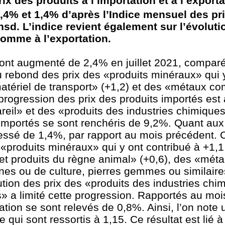
rix des produits à l’importation et à l’export
4% et 1,4% d’après l’Indice mensuel des pr
sd. L’indice revient également sur l’évoluti
 comme à l’exportation.
on ont augmenté de 2,4% en juillet 2021, compar
u rebond des prix des «produits minéraux» qui 
atériel de transport» (+1,2) et des «métaux c
rogression des prix des produits importés est 
reil» et des «produits des industries chimiques
s importés se sont renchéris de 9,2%. Quant aux
ogressé de 1,4%, par rapport au mois précédent.
s «produits minéraux» qui y ont contribué à +1,1
et produits du règne animal» (+0,6), des «mé
ines ou de culture, pierres gemmes ou similair
nution des prix des «produits des industries chi
» a limité cette progression. Rapportés au mois 
tation se sont relevés de 0,8%. Ainsi, l’on note
qui sont ressortis à 1,15. Ce résultat est lié 