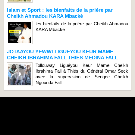
Islam et Sport : les bienfaits de la prière par
Cheikh Ahmadou KARA Mbacké
les bienfaits de la prière par Cheikh Ahmadou
KARA Mbacké
JOTAAYOU YEWWI LIGUEYOU KEUR MAME
CHEIKH IBRAHIMA FALL THIES MEDINA FALL
Tollouway Liguéyou Keur Mame Cheikh
Ibrahima Fall à Thiés du Général Omar Seck
avec la supervision de Serigne Cheikh
Ngounda Fall