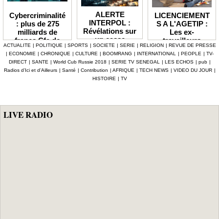
ALERTE
LICENCIEMENT
Cybercriminalité
INTERPOL :
S A L'AGETIP :
: plus de 275
Révélations sur
Les ex-
milliards de
un casse
travailleurs
francs Cfa de
ACTUALITE
|
POLITIQUE
|
SPORTS
|
SOCIETE
|
SERIE
|
RELIGION
|
REVUE DE PRESSE
numérique à 4,7
dénoncent une
pertes
|
ECONOMIE
|
CHRONIQUE
|
CULTURE
|
BOOMRANG
|
INTERNATIONAL
|
PEOPLE
|
TV-
milliards F Cfa
gestion
enregistrées en
DIRECT
|
SANTE
|
World Cub Russie 2018
|
SERIE TV SENEGAL
|
LES ECHOS
|
pub
|
ciblant le
«népotique» et
Afrique depuis
Radios d’Ici et d’Ailleurs
|
Santé
|
Contribution
|
AFRIQUE
|
TECH NEWS
|
VIDEO DU JOUR
|
secteur pétrolier
interpellent le
2024 (Interpol)
HISTOIRE
|
TV
au Sénégal
gouvernement
LIVE RADIO