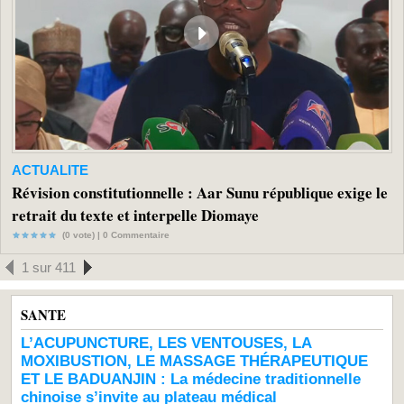
ACTUALITE
Révision constitutionnelle : Aar Sunu république exige le
retrait du texte et interpelle Diomaye
(0 vote) |
0
Commentaire
1 sur 411
SANTE
L’ACUPUNCTURE, LES VENTOUSES, LA
MOXIBUSTION, LE MASSAGE THÉRAPEUTIQUE
ET LE BADUANJIN : La médecine traditionnelle
chinoise s’invite au plateau médical