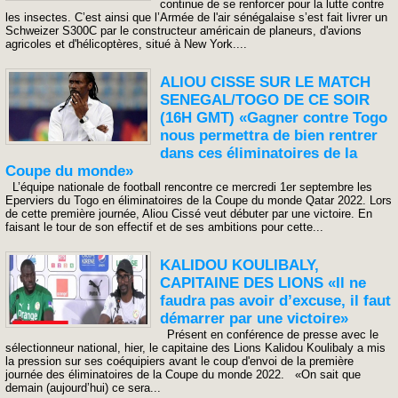
continue de se renforcer pour la lutte contre
les insectes. C’est ainsi que l’Armée de l'air sénégalaise s’est fait livrer un
Schweizer S300C par le constructeur américain de planeurs, d'avions
agricoles et d'hélicoptères, situé à New York....
ALIOU CISSE SUR LE MATCH
SENEGAL/TOGO DE CE SOIR
(16H GMT) «Gagner contre Togo
nous permettra de bien rentrer
dans ces éliminatoires de la
Coupe du monde»
L’équipe nationale de football rencontre ce mercredi 1er septembre les
Eperviers du Togo en éliminatoires de la Coupe du monde Qatar 2022. Lors
de cette première journée, Aliou Cissé veut débuter par une victoire. En
faisant le tour de son effectif et de ses ambitions pour cette...
KALIDOU KOULIBALY,
CAPITAINE DES LIONS «Il ne
faudra pas avoir d’excuse, il faut
démarrer par une victoire»
Présent en conférence de presse avec le
sélectionneur national, hier, le capitaine des Lions Kalidou Koulibaly a mis
la pression sur ses coéquipiers avant le coup d'envoi de la première
journée des éliminatoires de la Coupe du monde 2022. «On sait que
demain (aujourd’hui) ce sera...