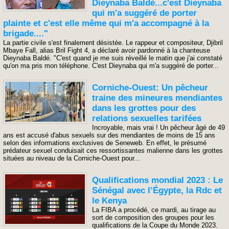
Dieynaba Baldé...c'est Dieynaba
qui m'a suggéré de porter
plainte et c'est elle même qui m'a accompagné à la
brigade...."
La partie civile s'est finalement désistée. Le rappeur et compositeur, Djibril
Mbaye Fall, alias Bril Fight 4, a déclaré avoir pardonné à la chanteuse
Dieynaba Baldé. "C'est quand je me suis réveillé le matin que j'ai constaté
qu'on ma pris mon téléphone. C'est Dieynaba qui m'a suggéré de porter...
Corniche-Ouest: Un pêcheur
traine des mineures mendiantes
dans les grottes pour des
relations sexuelles tarifées
Incroyable, mais vrai ! Un pêcheur âgé de 49
ans est accusé d'abus sexuels sur des mendiantes de moins de 15 ans
selon des informations exclusives de Seneweb. En effet, le présumé
prédateur sexuel conduisait ces ressortissantes malienne dans les grottes
situées au niveau de la Corniche-Ouest pour...
Qualifications mondial 2023 : Le
Sénégal avec l’Égypte, la Rdc et
le Kenya
La FIBA a procédé, ce mardi, au tirage au
sort de composition des groupes pour les
qualifications de la Coupe du Monde 2023.