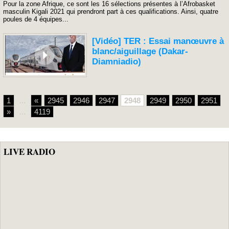
Pour la zone Afrique, ce sont les 16 sélections présentes à l’Afrobasket
masculin Kigali 2021 qui prendront part à ces qualifications. Ainsi, quatre
poules de 4 équipes...
[Vidéo] TER : Essai manœuvre à
blanc/aiguillage (Dakar-
Diamniadio)
1
...
«
2945
2946
2947
2948
2949
2950
2951
»
...
4119
LIVE RADIO