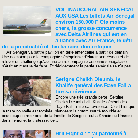
VOL INAUGURAL AIR SENEGAL
AUX USA Les billets Air Sénégal
environ 150.000 F Cfa moins
chers, la grosse concurrence
avec Delta Airlines qui est en
alliance avec Air France, le défi
de la ponctualité et des liaisons domestiques
Air Sénégal va battre pavillon en terre américaine à partir de demain.
Une occasion pour la compagnie sénégalaise d’élargir son réseau et de
relever un challenge qu’aucune autre compagnie aérienne sénégalaise
n’était en mesure de faire. Et décidemment la partie sénégalaise n’a pas...
Serigne Cheikh Dieumb, le
Khalife général des Baye Fall a
tiré sa révérence.
Encore une très grande perte. Sergine
Cheikh Dieumb Fall, Khalife général des
Baye Fall, a tiré sa révérence. C’est hier que
la triste nouvelle est tombée, plongeant la communauté mouride et
beaucoup de membres de la famille de Serigne Touba Khadimou Rassoul
dans l’émoi et la tristesse. 6e...
Bril Fight 4 : "j'ai pardonné à