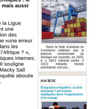
, mais aussi
 la Ligue
nt une
tion des
tue «une erreur
dans les
Selon la Note d’analyse du
Commerce extérieur que la
l’Afrique ? »,
balance commerciale du
tiques internes.
Sénégal est ressortie, en 2025,
à -1 168,2 milliards contre -3
Il souligne
103,3 milliards l'année
précédente, soit une...
e Macky Sall
enquête aboutie
SOCIETE
.
Émigration irrégulière : la Dntl
interpelle 7 personnes
impliquées dans l'organisation
d'un voyage