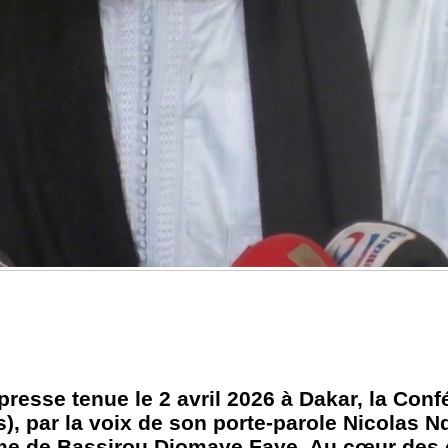
resse tenue le 2 avril 2026 à Dakar, la Conf
), par la voix de son porte-parole Nicolas Nd
ime de Bassirou Diomaye Faye. Au cœur des cr