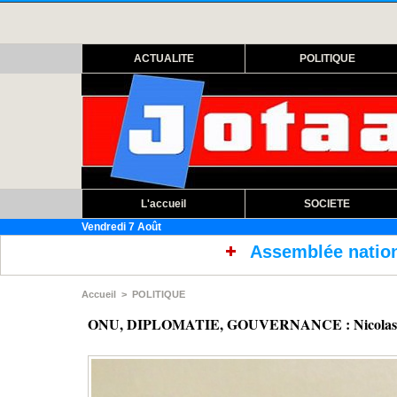
ACTUALITE
POLITIQUE
L'accueil
SOCIETE
Vendredi 7 Août
Assemblée nationale : ouverture session ext
Accueil
>
POLITIQUE
ONU, DIPLOMATIE, GOUVERNANCE : Nicolas Ndia