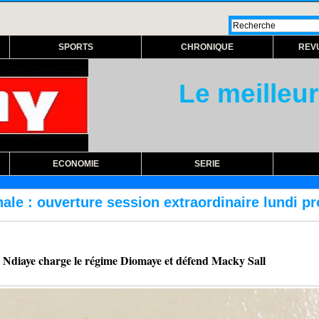
SPORTS
CHRONIQUE
REV
Le meilleur
ECONOMIE
SERIE
raordinaire lundi prochain
RÉFORME DES TRA
ye charge le régime Diomaye et défend Macky Sall