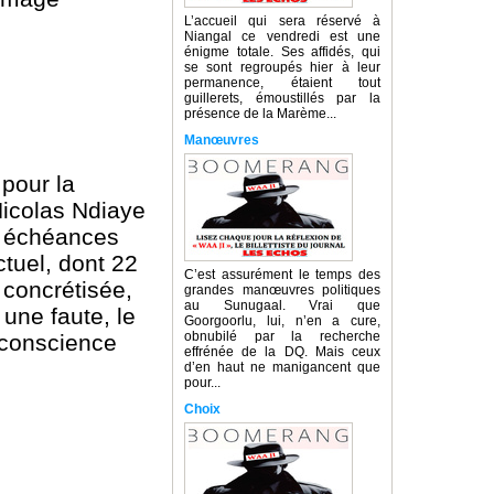
L’accueil qui sera réservé à
Niangal ce vendredi est une
énigme totale. Ses affidés, qui
se sont regroupés hier à leur
permanence, étaient tout
guillerets, émoustillés par la
présence de la Marème...
Manœuvres
 pour la
Nicolas Ndiaye
es échéances
tuel, dont 22
C’est assurément le temps des
 concrétisée,
grandes manœuvres politiques
au Sunugaal. Vrai que
une faute, le
Goorgoorlu, lui, n’en a cure,
obnubilé par la recherche
e conscience
effrénée de la DQ. Mais ceux
d’en haut ne manigancent que
pour...
Choix