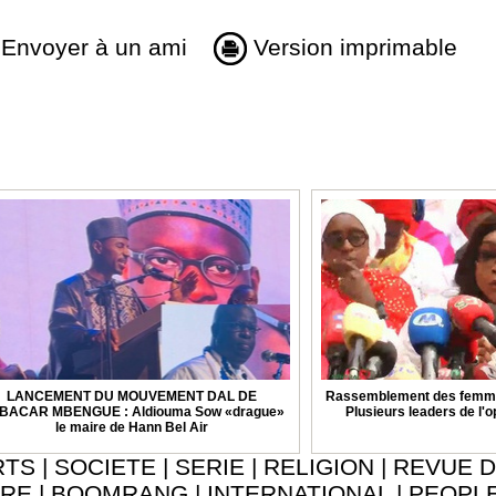
Envoyer à un ami
Version imprimable
LANCEMENT DU MOUVEMENT DAL DE
Rassemblement des femmes
BACAR MBENGUE : Aldiouma Sow «drague»
Plusieurs leaders de l'
le maire de Hann Bel Air
RTS
|
SOCIETE
|
SERIE
|
RELIGION
|
REVUE D
URE
|
BOOMRANG
|
INTERNATIONAL
|
PEOPL