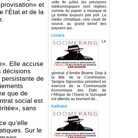
cette fin juillet, les prévisions
mprovisation» et
météorologiques sont réglées
l’État et de la
comme du papier à musique et
ça tombe toujours pile poil. La
e.
météo climatique, cela coule de
source, au grand bénef des
paysans qui...
Leviers
Le
e». Elle accuse
s décisions
général d’Armée Birame Diop à
 persistante de
la tête de la Commission,
Serigne Ngoundou président en
ciements
exercice de la Communauté
économique des Etats de
ime que de
l’Afrique de l’Ouest, le Sunugaal
est attendu au tournant de...
trat social est
Kafkaïen
éritée», sans
ce qu’elle
tiques. Sur le
’image