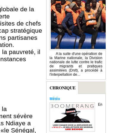
globale de la
erte
isites de chefs
cap stratégique
ons partisanes
ation.
a pauvreté, il
A la suite d'une opération de
 instances
la Marine nationale, la Division
nationale de lutte contre le trafic
de migrants et pratiques
assimilées (Dnlt), a procédé à
l'interpellation de...
CHRONIQUE
Météo
En
 la
ement sévère
as Ndiaye a
 «le Sénégal,