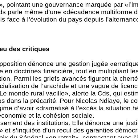
isé», pointant une gouvernance marquée par «l’i
Cds parle même d’une «décadence multiforme de 
s face à l’évolution du pays depuis l’alternanc
eu des critiques
opposition dénonce une gestion jugée «erratiqu
e en doctrine» financière, tout en multipliant le
on. Parmi les griefs avancés figurent la cherté
rcialisation de l’arachide et une vague de licen
e monde rural vacille», alerte la Cds, qui est
 dans la précarité. Pour Nicolas Ndiaye, le con
gime d’avoir «dramatisé à l’excès la situation h
conomie et la cohésion sociale.
sement des institutions. Elle dénonce une justi
et s’inquiète d’un recul des garanties démocra
voix du Sénégal «en retrait», contrastant avec l