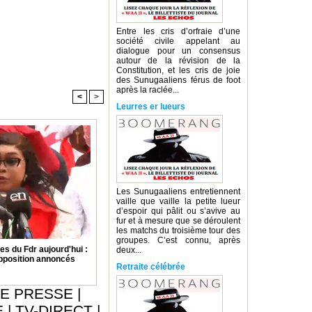
Entre les cris d’orfraie d’une
société civile appelant au
dialogue pour un consensus
autour de la révision de la
Constitution, et les cris de joie
des Sunugaaliens férus de foot
après la raclée...
<
>
Leurres er lueurs
Les Sunugaaliens entretiennent
vaille que vaille la petite lueur
d’espoir qui pâlit ou s’avive au
fur et à mesure que se déroulent
les matchs du troisième tour des
groupes. C’est connu, après
 du Fdr aujourd'hui :
deux...
opposition annoncés
Retraite célébrée
E PRESSE
|
E
|
TV-DIRECT
|