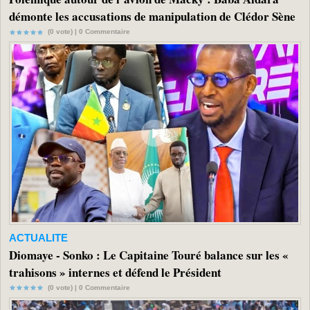
démonte les accusations de manipulation de Clédor Sène
(0 vote) |
0
Commentaire
ACTUALITE
Diomaye - Sonko : Le Capitaine Touré balance sur les «
trahisons » internes et défend le Président
(0 vote) |
0
Commentaire