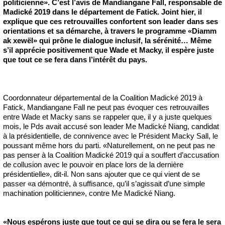
politicienne». C’est l’avis de Mandiangane Fall, responsable de
Madické 2019 dans le département de Fatick. Joint hier, il
explique que ces retrouvailles confortent son leader dans ses
orientations et sa démarche, à travers le programme «Diamm
ak xewël» qui prône le dialogue inclusif, la sérénité… Même
s’il apprécie positivement que Wade et Macky, il espère juste
que tout ce se fera dans l’intérêt du pays.
Coordonnateur départemental de la Coalition Madické 2019 à
Fatick, Mandiangane Fall ne peut pas évoquer ces retrouvailles
entre Wade et Macky sans se rappeler que, il y a juste quelques
mois, le Pds avait accusé son leader Me Madické Niang, candidat
à la présidentielle, de connivence avec le Président Macky Sall, le
poussant même hors du parti. «Naturellement, on ne peut pas ne
pas penser à la Coalition Madické 2019 qui a souffert d’accusation
de collusion avec le pouvoir en place lors de la dernière
présidentielle», dit-il. Non sans ajouter que ce qui vient de se
passer «a démontré, à suffisance, qu’il s’agissait d’une simple
machination politicienne», contre Me Madické Niang.
«Nous espérons juste que tout ce qui se dira ou se fera le sera