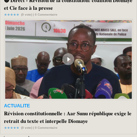
🔴 Direct - Révision de la constitution: coalition Diomaye
et Cie face à la presse
(0 vote) |
0
Commentaire
ACTUALITE
Révision constitutionnelle : Aar Sunu république exige le
retrait du texte et interpelle Diomaye
(0 vote) |
0
Commentaire