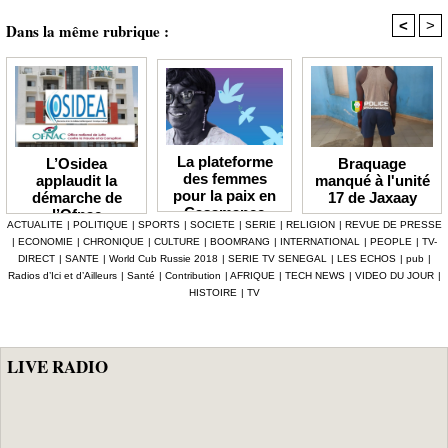
<
>
Dans la même rubrique :
La plateforme
Braquage
L’Osidea
des femmes
manqué à l'unité
applaudit la
pour la paix en
17 de Jaxaay
démarche de
Casamance
l’Ofnac
ACTUALITE
|
POLITIQUE
|
SPORTS
|
SOCIETE
|
SERIE
|
RELIGION
|
REVUE DE PRESSE
lauréate du Prix
|
ECONOMIE
|
CHRONIQUE
|
CULTURE
|
BOOMRANG
|
INTERNATIONAL
|
PEOPLE
|
TV-
Icip 2026
DIRECT
|
SANTE
|
World Cub Russie 2018
|
SERIE TV SENEGAL
|
LES ECHOS
|
pub
|
Radios d’Ici et d’Ailleurs
|
Santé
|
Contribution
|
AFRIQUE
|
TECH NEWS
|
VIDEO DU JOUR
|
HISTOIRE
|
TV
LIVE RADIO