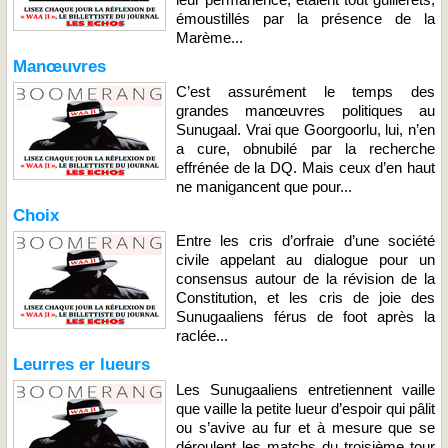
émoustillés par la présence de la
Marème...
Manœuvres
C’est assurément le temps des
grandes manœuvres politiques au
Sunugaal. Vrai que Goorgoorlu, lui, n’en
a cure, obnubilé par la recherche
effrénée de la DQ. Mais ceux d’en haut
ne manigancent que pour...
Choix
Entre les cris d’orfraie d’une société
civile appelant au dialogue pour un
consensus autour de la révision de la
Constitution, et les cris de joie des
Sunugaaliens férus de foot après la
raclée...
Leurres er lueurs
Les Sunugaaliens entretiennent vaille
que vaille la petite lueur d’espoir qui pâlit
ou s’avive au fur et à mesure que se
déroulent les matchs du troisième tour