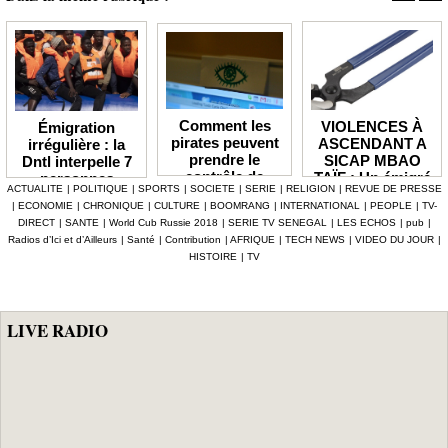
Comment les
VIOLENCES À
Émigration
pirates peuvent
ASCENDANT A
irrégulière : la
prendre le
SICAP MBAO
Dntl interpelle 7
contrôle de
TAÏF : Un émigré
personnes
ACTUALITE
|
POLITIQUE
|
SPORTS
|
SOCIETE
|
SERIE
|
RELIGION
|
REVUE DE PRESSE
votre webcam
malchanceux
impliquées dans
|
ECONOMIE
|
CHRONIQUE
|
CULTURE
|
BOOMRANG
|
INTERNATIONAL
|
PEOPLE
|
TV-
connectée
accuse sa mère
l'organisation
DIRECT
|
SANTE
|
World Cub Russie 2018
|
SERIE TV SENEGAL
|
LES ECHOS
|
pub
|
de briser son
d'un voyage
Radios d’Ici et d’Ailleurs
|
Santé
|
Contribution
|
AFRIQUE
|
TECH NEWS
|
VIDEO DU JOUR
|
ménage et lui
HISTOIRE
|
TV
casse les doigts
avec des
tenailles
LIVE RADIO