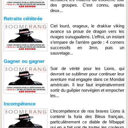
des groupes. C’est connu, après
deux...
Retraite célébrée
Ciel lourd, orageux, le drakkar viking
avance sa proue de dragon vers les
rivages sunugaaliens. L’effroi, un instant
s’empare de l’arrière garde : 4 corners
successifs en 3mn, puis un
sauvetage...
Gagner ou gagner
Soir de vérité pour les Lions, qui
devront se sublimer pour continuer leur
aventure mal engagée dans ce Mondial
américain. Il leur faut impérativement
sortir du guêpier norvégien et empocher
les...
Incompétence
L’incompétence de nos braves Lions à
contenir la furia des Bleus français,
particulièrement ce diable de Mbappé
qui en a fait voir de toutes les couleurs