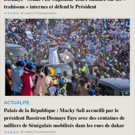
trahisons » internes et défend le Président
(0 vote) |
0
Commentaire
ACTUALITE
Palais de la République : Macky Sall accueilli par le
président Bassirou Diomaye Faye avec des centaines de
milliers de Sénégalais mobilisés dans les rues de dakar
(0 vote) |
0
Commentaire