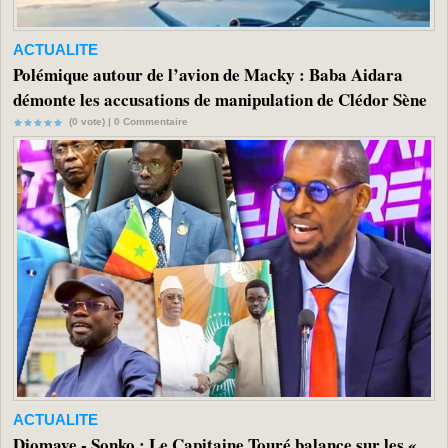
ACTUALITE
Polémique autour de l’avion de Macky : Baba Aidara
démonte les accusations de manipulation de Clédor Sène
(0 vote) |
0
Commentaire
ACTUALITE
Diomaye - Sonko : Le Capitaine Touré balance sur les «