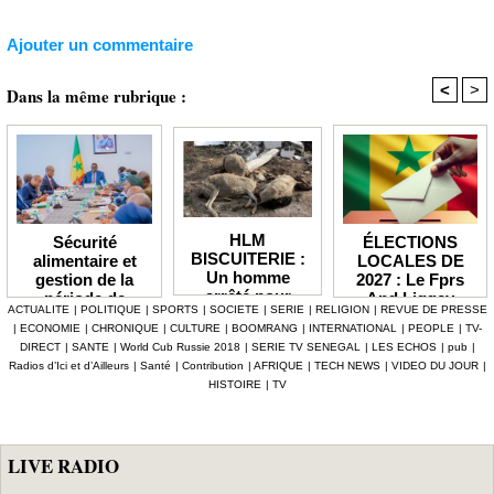
Ajouter un commentaire
<
>
Dans la même rubrique :
HLM
ÉLECTIONS
Sécurité
BISCUITERIE :
LOCALES DE
alimentaire et
Un homme
2027 : Le Fprs
gestion de la
arrêté pour
And Liggey
période de
ACTUALITE
|
POLITIQUE
|
SPORTS
|
SOCIETE
|
SERIE
|
RELIGION
|
REVUE DE PRESSE
abattage
plaide pour un
soudure Le
|
ECONOMIE
|
CHRONIQUE
|
CULTURE
|
BOOMRANG
|
INTERNATIONAL
|
PEOPLE
|
TV-
clandestin d’un
report du scrutin
gouvernement
DIRECT
|
SANTE
|
World Cub Russie 2018
|
SERIE TV SENEGAL
|
LES ECHOS
|
pub
|
mouton et
prévu en janvier
débloque plus de
Radios d’Ici et d’Ailleurs
|
Santé
|
Contribution
|
AFRIQUE
|
TECH NEWS
|
VIDEO DU JOUR
|
tentative de
prochain
7,2 milliards F
HISTOIRE
|
TV
vente de viande
CFA, les mesures
impropre à la
phares d'Al
consommation
Aminou
LIVE RADIO