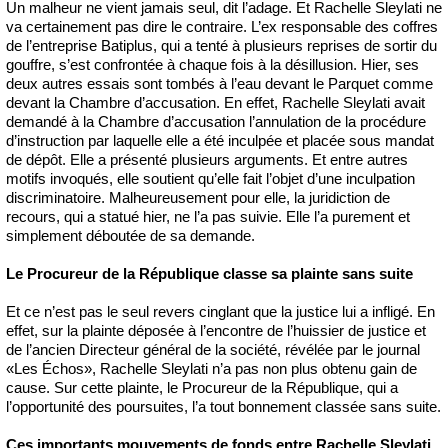
Un malheur ne vient jamais seul, dit l’adage. Et Rachelle Sleylati ne
va certainement pas dire le contraire. L’ex responsable des coffres
de l’entreprise Batiplus, qui a tenté à plusieurs reprises de sortir du
gouffre, s’est confrontée à chaque fois à la désillusion. Hier, ses
deux autres essais sont tombés à l’eau devant le Parquet comme
devant la Chambre d’accusation. En effet, Rachelle Sleylati avait
demandé à la Chambre d’accusation l’annulation de la procédure
d’instruction par laquelle elle a été inculpée et placée sous mandat
de dépôt. Elle a présenté plusieurs arguments. Et entre autres
motifs invoqués, elle soutient qu’elle fait l’objet d’une inculpation
discriminatoire. Malheureusement pour elle, la juridiction de
recours, qui a statué hier, ne l’a pas suivie. Elle l’a purement et
simplement déboutée de sa demande.
Le Procureur de la République classe sa plainte sans suite
Et ce n’est pas le seul revers cinglant que la justice lui a infligé. En
effet, sur la plainte déposée à l’encontre de l’huissier de justice et
de l’ancien Directeur général de la société, révélée par le journal
«Les Échos», Rachelle Sleylati n’a pas non plus obtenu gain de
cause. Sur cette plainte, le Procureur de la République, qui a
l’opportunité des poursuites, l’a tout bonnement classée sans suite.
Ces importants mouvements de fonds entre Rachelle Sleylati