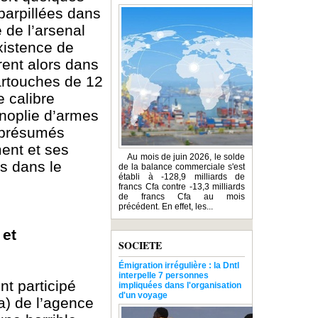
parpillées dans
 de l’arsenal
existence de
rent alors dans
cartouches de 12
e calibre
anoplie d’armes
3 présumés
ment et ses
Au mois de juin 2026, le solde
s dans le
de la balance commerciale s'est
établi à -128,9 milliards de
francs Cfa contre -13,3 milliards
de francs Cfa au mois
précédent. En effet, les...
 et
SOCIETE
Émigration irrégulière : la Dntl
interpelle 7 personnes
nt participé
impliquées dans l'organisation
d'un voyage
a) de l’agence