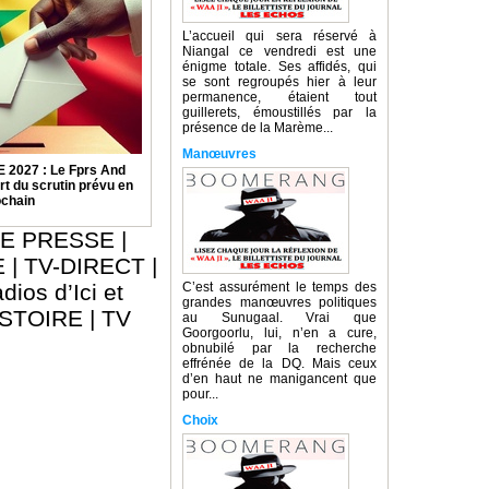
L’accueil qui sera réservé à
Niangal ce vendredi est une
énigme totale. Ses affidés, qui
se sont regroupés hier à leur
permanence, étaient tout
guillerets, émoustillés par la
présence de la Marème...
Manœuvres
2027 : Le Fprs And
rt du scrutin prévu en
ochain
E PRESSE
|
E
|
TV-DIRECT
|
dios d’Ici et
C’est assurément le temps des
grandes manœuvres politiques
ISTOIRE
|
TV
au Sunugaal. Vrai que
Goorgoorlu, lui, n’en a cure,
obnubilé par la recherche
effrénée de la DQ. Mais ceux
d’en haut ne manigancent que
pour...
Choix