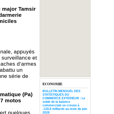
 major Tamsir
darmerie
miciles
onale, appuyés
surveillance et
 caches d’armes
 abattu un
une série de
ECONOMIE
BULLETIN MENSUEL DES
omatique (Pa)
STATISTIQUES DU
COMMERCE EXTERIEUR : Le
t 7 motos
solde de la balance
commerciale se creuse à
-128,9 milliards au mois de juin
vert quelques
2026