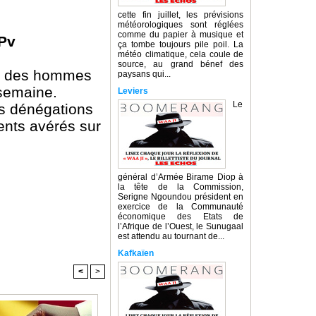
cette fin juillet, les prévisions
météorologiques sont réglées
comme du papier à musique et
 Pv
ça tombe toujours pile poil. La
météo climatique, cela coule de
source, au grand bénef des
ire des hommes
paysans qui...
 semaine.
Leviers
Le
es dénégations
ents avérés sur
général d’Armée Birame Diop à
la tête de la Commission,
Serigne Ngoundou président en
exercice de la Communauté
économique des Etats de
l’Afrique de l’Ouest, le Sunugaal
est attendu au tournant de...
Kafkaïen
<
>