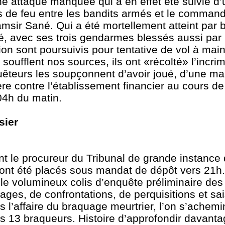
attaque manquée qui a en effet été suivie d’u
s de feu entre les bandits armés et le comman
amsir Sané. Qui a été mortellement atteint par ba
é, avec ses trois gendarmes blessés aussi par 
ion sont poursuivis pour tentative de vol à ma
oufflent nos sources, ils ont «récolté» l’incri
uêteurs les soupçonnent d’avoir joué, d’une ma
ère contre l’établissement financier au cours de 
 04h du matin.
ssier
ant le procureur du Tribunal de grande instanc
ont été placés sous mandat de dépôt vers 21h.
» le volumineux colis d’enquête préliminaire de
ages, de confrontations, de perquisitions et sa
s l’affaire du braquage meurtrier, l’on s’achemi
s 13 braqueurs. Histoire d’approfondir davanta