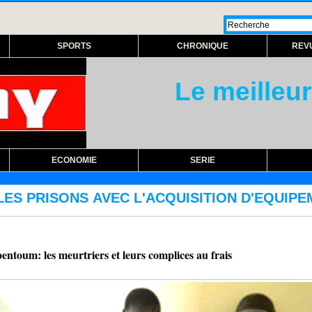
SPORTS
CHRONIQUE
REV
Le meilleur
ECONOMIE
SERIE
QUISITION D'EQUIPEMENTS DE DETECTION : Le 
toum: les meurtriers et leurs complices au frais