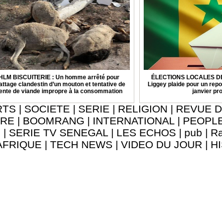
HLM BISCUITERIE : Un homme arrêté pour
ÉLECTIONS LOCALES DE 
attage clandestin d’un mouton et tentative de
Liggey plaide pour un repo
ente de viande impropre à la consommation
janvier pr
RTS
|
SOCIETE
|
SERIE
|
RELIGION
|
REVUE D
URE
|
BOOMRANG
|
INTERNATIONAL
|
PEOPL
8
|
SERIE TV SENEGAL
|
LES ECHOS
|
pub
|
Ra
AFRIQUE
|
TECH NEWS
|
VIDEO DU JOUR
|
H