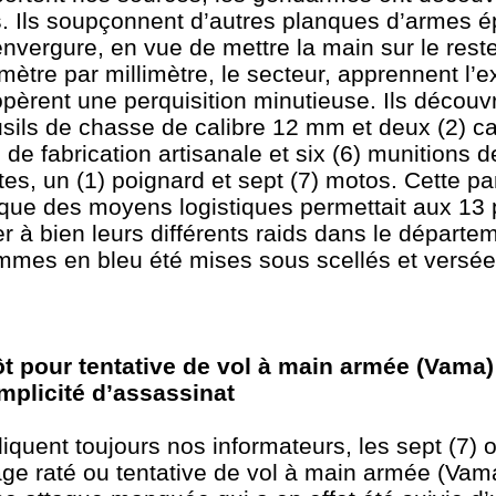
. Ils soupçonnent d’autres planques d’armes é
’envergure, en vue de mettre la main sur le reste
llimètre par millimètre, le secteur, apprennent l’
opèrent une perquisition minutieuse. Ils découv
fusils de chasse de calibre 12 mm et deux (2) 
de fabrication artisanale et six (6) munitions d
es, un (1) poignard et sept (7) motos. Cette p
i que des moyens logistiques permettait aux 1
 à bien leurs différents raids dans le départe
mmes en bleu été mises sous scellés et versée
 pour tentative de vol à main armée (Vama)
mplicité d’assassinat
quent toujours nos informateurs, les sept (7) o
ge raté ou tentative de vol à main armée (Vam