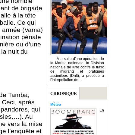
ne horrible
dant de brigade
lle à la tête
balle. Ce qui
in armée (Vama)
mination pénale
nière ou d’une
la nuit du
A la suite d'une opération de
la Marine nationale, la Division
nationale de lutte contre le trafic
de migrants et pratiques
assimilées (Dnlt), a procédé à
l'interpellation de...
CHRONIQUE
e de Tamba,
 Ceci, après
Météo
s pandores, qui
En
isies….). Au
ne vers la mise
ge l’enquête et