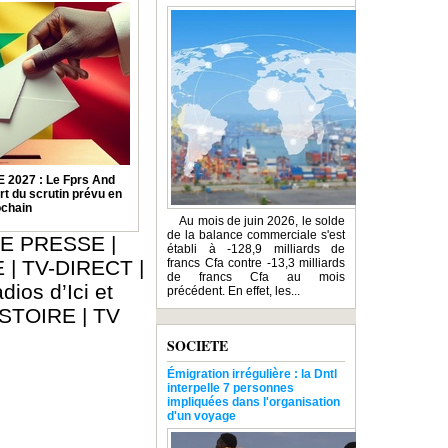
2027 : Le Fprs And
rt du scrutin prévu en
ochain
Au mois de juin 2026, le solde
de la balance commerciale s'est
E PRESSE
|
établi à -128,9 milliards de
E
|
TV-DIRECT
|
francs Cfa contre -13,3 milliards
de francs Cfa au mois
dios d’Ici et
précédent. En effet, les...
ISTOIRE
|
TV
SOCIETE
Émigration irrégulière : la Dntl
interpelle 7 personnes
impliquées dans l'organisation
d'un voyage