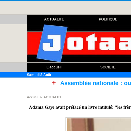
ACTUALITE
POLITIQUE
L'accueil
SOCIETE
Samedi 8 Août
Assemblée nationale : ouverture session extrao
Accueil
>
ACTUALITE
Adama Gaye avait préfacé un livre intitulé: "les fr