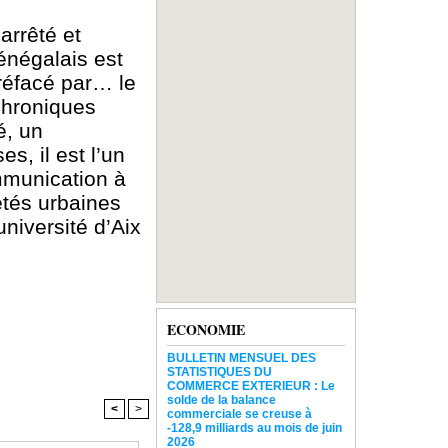
arrêté et
énégalais est
 préfacé par… le
Chroniques
é, un
, il est l’un
ommunication à
étés urbaines
niversité d’Aix
ECONOMIE
BULLETIN MENSUEL DES
STATISTIQUES DU
COMMERCE EXTERIEUR : Le
solde de la balance
<
>
commerciale se creuse à
-128,9 milliards au mois de juin
2026