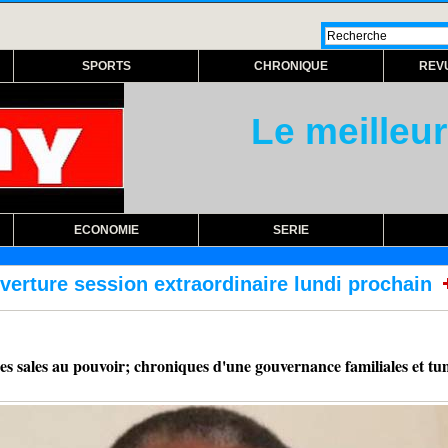
SPORTS
CHRONIQUE
REV
Le meilleur
ECONOMIE
SERIE
rdinaire lundi prochain
RÉFORME DES TRAIT
ères sales au pouvoir; chroniques d'une gouvernance familiales et t