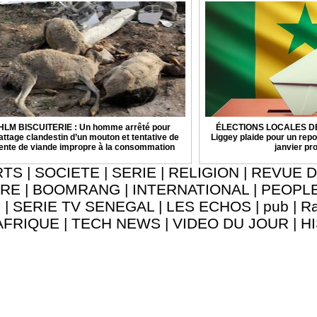
HLM BISCUITERIE : Un homme arrêté pour
ÉLECTIONS LOCALES DE 
attage clandestin d’un mouton et tentative de
Liggey plaide pour un repo
ente de viande impropre à la consommation
janvier pr
RTS
|
SOCIETE
|
SERIE
|
RELIGION
|
REVUE D
URE
|
BOOMRANG
|
INTERNATIONAL
|
PEOPL
8
|
SERIE TV SENEGAL
|
LES ECHOS
|
pub
|
Ra
AFRIQUE
|
TECH NEWS
|
VIDEO DU JOUR
|
H