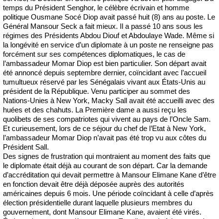
temps du Président Senghor, le célèbre écrivain et homme
politique Ousmane Socé Diop avait passé huit (8) ans au poste. Le
Général Mansour Seck a fait mieux. Il a passé 10 ans sous les
régimes des Présidents Abdou Diouf et Abdoulaye Wade. Même si
la longévité en service d’un diplomate à un poste ne renseigne pas
forcément sur ses compétences diplomatiques, le cas de
l’ambassadeur Momar Diop est bien particulier. Son départ avait
été annoncé depuis septembre dernier, coïncidant avec l’accueil
tumultueux réservé par les Sénégalais vivant aux États-Unis au
président de la République. Venu participer au sommet des
Nations-Unies à New York, Macky Sall avait été accueilli avec des
huées et des chahuts. La Première dame a aussi reçu les
quolibets de ses compatriotes qui vivent au pays de l’Oncle Sam.
Et curieusement, lors de ce séjour du chef de l’Etat à New York,
l’ambassadeur Momar Diop n’avait pas été trop vu aux côtes du
Président Sall.
Des signes de frustration qui montraient au moment des faits que
le diplomate était déjà au courant de son départ. Car la demande
d’accréditation qui devait permettre à Mansour Elimane Kane d’être
en fonction devait être déjà déposée auprès des autorités
américaines depuis 6 mois. Une période coïncidant à celle d’après
élection présidentielle durant laquelle plusieurs membres du
gouvernement, dont Mansour Elimane Kane, avaient été virés.