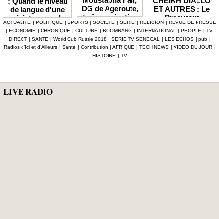
Moustapha Fall,
CHEIKH DIALLO
: Quand le niveau
DG de Ageroute,
ET AUTRES : Le
de langue d'une
traîne en justice
Procureur
ministre pose la
ACTUALITE
|
POLITIQUE
|
SPORTS
|
SOCIETE
|
SERIE
|
RELIGION
|
REVUE DE PRESSE
l’ex DRH Cheikh
interjette appel et
question de la
|
ECONOMIE
|
CHRONIQUE
|
CULTURE
|
BOOMRANG
|
INTERNATIONAL
|
PEOPLE
|
TV-
Amet Tidiane
maintient en
compétence et de
DIRECT
|
SANTE
|
World Cub Russie 2018
|
SERIE TV SENEGAL
|
LES ECHOS
|
pub
|
Thiam
prison ceux qui
la crédibilité de
Radios d’Ici et d’Ailleurs
|
Santé
|
Contribution
|
AFRIQUE
|
TECH NEWS
|
VIDEO DU JOUR
|
ont été placés
l'État
HISTOIRE
|
TV
sous mandat de
dépôt
LIVE RADIO