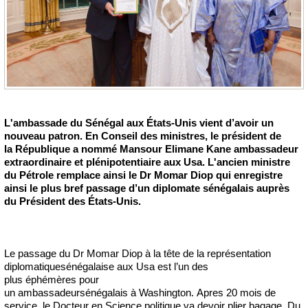
L'
ambassade
du
Sénégal
aux États-Unis vient d’avoir un
nouveau patron. En Conseil des ministres, le
président
de
la
République
a
nommé
Mansour
Elimane
Kane ambassadeur
extraordinaire et plénipotentiaire aux Usa. L'ancien ministre
du
Pétrole
remplace ainsi le
Dr
Momar
Diop qui enregistre
ainsi le plus bref passage d’un diplomate sénégalais auprès
du Président des États-Unis.
Le passage du Dr Momar Diop à la tête de la représentation
diplomatiquesénégalaise aux Usa est l’un des
plus éphémères pour
un ambassadeursénégalais à Washington. Apres 20 mois de
service, le Docteur en Science politique va devoir plier bagage. Du