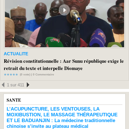
ACTUALITE
Révision constitutionnelle : Aar Sunu république exige le
retrait du texte et interpelle Diomaye
(0 vote) |
0
Commentaire
1 sur 411
SANTE
L’ACUPUNCTURE, LES VENTOUSES, LA
MOXIBUSTION, LE MASSAGE THÉRAPEUTIQUE
ET LE BADUANJIN : La médecine traditionnelle
chinoise s’invite au plateau médical