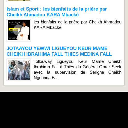
Islam et Sport : les bienfaits de la prière par
Cheikh Ahmadou KARA Mbacké
les bienfaits de la prière par Cheikh Ahmadou
KARA Mbacké
JOTAAYOU YEWWI LIGUEYOU KEUR MAME
CHEIKH IBRAHIMA FALL THIES MEDINA FALL
Tollouway Liguéyou Keur Mame Cheikh
Ibrahima Fall à Thiés du Général Omar Seck
avec la supervision de Serigne Cheikh
Ngounda Fall