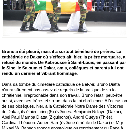
Bruno a été pleuré, mais il a surtout bénéficié de prières. La
cathédrale de Dakar où s’effectuait, hier, la prière mortuaire, a
refusé du monde. De Kabrousse à Saint-Louis, en passant par
le Sine, le Saloum et Dakar, amis, collègues et parents lui ont
rendu un dernier et vibrant hommage.
Dans sa tombe du cimetière catholique de Bel-Air, Bruno Diatta
n’aura sûrement pas assez de regrets de la pratique de sa foi
chrétienne. Irréprochable dans son travail, Bruno l’était, peut-être
aussi, avec ses frères et sœurs dans la foi chrétienne. A l’occasion
de ses obsèques, hier, à la Cathédrale Notre Dame des Victoires
de Dakar, ils étaient cinq (5) évêques. Benjamin Ndiaye (Dakar),
Abel Paul Mamba Diatta (Ziguinchor), André Guèye (Thiès),
Cardinal Théodore Adrien Sarr (évêque émérite de Dakar) et Mgr
Mikael W. Banach (nonce apostolique ou représentant du Pape à