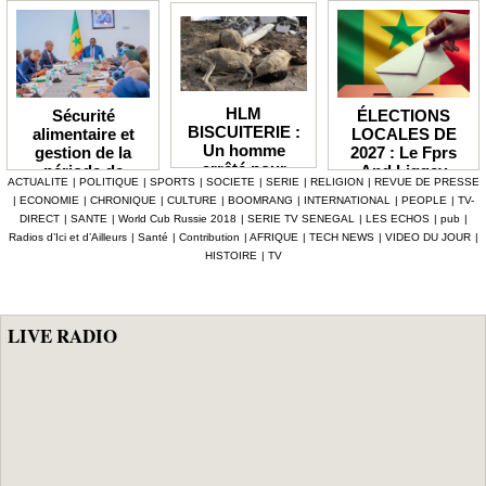
HLM
ÉLECTIONS
Sécurité
BISCUITERIE :
LOCALES DE
alimentaire et
Un homme
2027 : Le Fprs
gestion de la
arrêté pour
And Liggey
période de
ACTUALITE
|
POLITIQUE
|
SPORTS
|
SOCIETE
|
SERIE
|
RELIGION
|
REVUE DE PRESSE
abattage
plaide pour un
soudure Le
|
ECONOMIE
|
CHRONIQUE
|
CULTURE
|
BOOMRANG
|
INTERNATIONAL
|
PEOPLE
|
TV-
clandestin d’un
report du scrutin
gouvernement
DIRECT
|
SANTE
|
World Cub Russie 2018
|
SERIE TV SENEGAL
|
LES ECHOS
|
pub
|
mouton et
prévu en janvier
débloque plus de
Radios d’Ici et d’Ailleurs
|
Santé
|
Contribution
|
AFRIQUE
|
TECH NEWS
|
VIDEO DU JOUR
|
tentative de
prochain
7,2 milliards F
HISTOIRE
|
TV
vente de viande
CFA, les mesures
impropre à la
phares d'Al
consommation
Aminou
LIVE RADIO