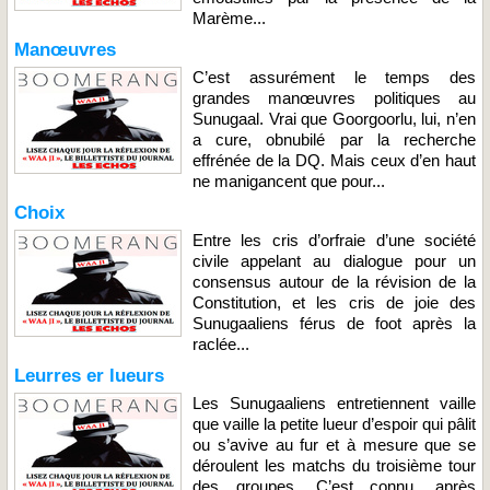
Marème...
Manœuvres
C’est assurément le temps des
grandes manœuvres politiques au
Sunugaal. Vrai que Goorgoorlu, lui, n’en
a cure, obnubilé par la recherche
effrénée de la DQ. Mais ceux d’en haut
ne manigancent que pour...
Choix
Entre les cris d’orfraie d’une société
civile appelant au dialogue pour un
consensus autour de la révision de la
Constitution, et les cris de joie des
Sunugaaliens férus de foot après la
raclée...
Leurres er lueurs
Les Sunugaaliens entretiennent vaille
que vaille la petite lueur d’espoir qui pâlit
ou s’avive au fur et à mesure que se
déroulent les matchs du troisième tour
des groupes. C’est connu, après