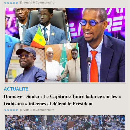
(0 vote) |
0
Commentaire
ACTUALITE
Diomaye - Sonko : Le Capitaine Touré balance sur les «
trahisons » internes et défend le Président
(0 vote) |
0
Commentaire