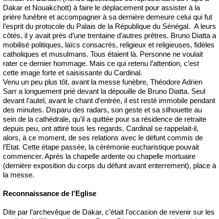
Dakar et Nouakchott) à faire le déplacement pour assister à la
prière funèbre et accompagner à sa dernière demeure celui qui fut
l’esprit du protocole du Palais de la République du Sénégal. A leurs
côtés, il y avait près d’une trentaine d’autres prêtres. Bruno Diatta a
mobilisé politiques, laïcs consacrés, religieux et religieuses, fidèles
catholiques et musulmans. Tous étaient là. Personne ne voulait
rater ce dernier hommage. Mais ce qui retenu l’attention, c’est
cette image forte et saisissante du Cardinal.
Venu un peu plus tôt, avant la messe funèbre, Théodore Adrien
Sarr a longuement prié devant la dépouille de Bruno Diatta. Seul
devant l’autel, avant le chant d’entrée, il est resté immobile pendant
des minutes. Disparu des radars, son geste et sa silhouette au
sein de la cathédrale, qu’il a quittée pour sa résidence de retraite
depuis peu, ont attiré tous les regards. Cardinal se rappelait-il,
alors, à ce moment, de ses relations avec le défunt commis de
l’Etat. Cette étape passée, la cérémonie eucharistique pouvait
commencer. Après la chapelle ardente ou chapelle mortuaire
(dernière exposition du corps du défunt avant enterrement), place à
la messe.
Reconnaissance de l’Eglise
Dite par l’archevêque de Dakar, c’était l’occasion de revenir sur les