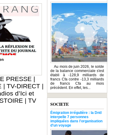
en
Au mois de juin 2026, le solde
de la balance commerciale s'est
établi à -128,9 milliards de
E PRESSE
|
francs Cfa contre -13,3 milliards
de francs Cfa au mois
E
|
TV-DIRECT
|
précédent. En effet, les...
dios d’Ici et
ISTOIRE
|
TV
SOCIETE
Émigration irrégulière : la Dntl
interpelle 7 personnes
impliquées dans l'organisation
d'un voyage