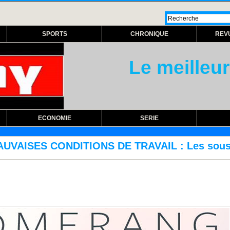
SPORTS
CHRONIQUE
REV
Le meilleur
ECONOMIE
SERIE
DE TRAVAIL : Les sous-traitants FTTH de So