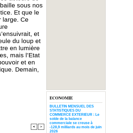
 baille sous nos
ice. Et que le
 large. Ce
ure
ensuivrait, et
eule du loup et
ttre en lumière
es, mais l’Etat
pouvoir et en
tique. Demain,
ECONOMIE
BULLETIN MENSUEL DES
STATISTIQUES DU
COMMERCE EXTERIEUR : Le
solde de la balance
commerciale se creuse à
<
>
-128,9 milliards au mois de juin
2026