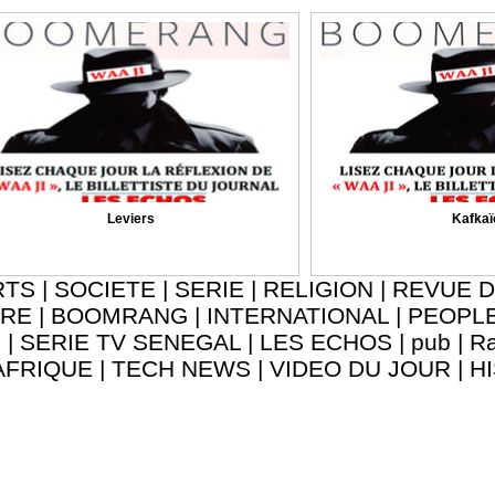
Leviers
Kafkaï
RTS
|
SOCIETE
|
SERIE
|
RELIGION
|
REVUE D
URE
|
BOOMRANG
|
INTERNATIONAL
|
PEOPL
8
|
SERIE TV SENEGAL
|
LES ECHOS
|
pub
|
Ra
AFRIQUE
|
TECH NEWS
|
VIDEO DU JOUR
|
H