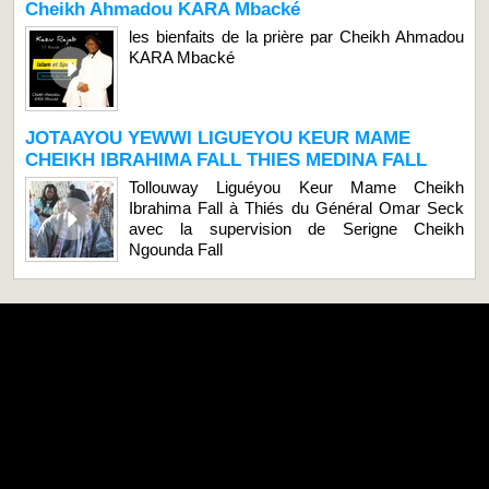
Cheikh Ahmadou KARA Mbacké
les bienfaits de la prière par Cheikh Ahmadou
KARA Mbacké
JOTAAYOU YEWWI LIGUEYOU KEUR MAME
CHEIKH IBRAHIMA FALL THIES MEDINA FALL
Tollouway Liguéyou Keur Mame Cheikh
Ibrahima Fall à Thiés du Général Omar Seck
avec la supervision de Serigne Cheikh
Ngounda Fall