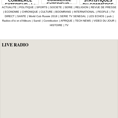
STATISTIQUES
COMMERCE
EXTERIEUR :
DU COMMERCE
EXTERIEUR : Le
ACTUALITE
|
POLITIQUE
|
SPORTS
|
SOCIETE
|
SERIE
|
RELIGION
|
REVUE DE PRESSE
Les prix des
EXTERIEUR : Le
déficit de la
|
ECONOMIE
|
CHRONIQUE
|
CULTURE
|
BOOMRANG
|
INTERNATIONAL
|
PEOPLE
|
TV-
produits
déficit
balance
DIRECT
|
SANTE
|
World Cub Russie 2018
|
SERIE TV SENEGAL
|
LES ECHOS
|
pub
|
importés en
commercial se
commerciale se
Radios d’Ici et d’Ailleurs
|
Santé
|
Contribution
|
AFRIQUE
|
TECH NEWS
|
VIDEO DU JOUR
|
hausse de 3,1%
creuse à -13,3
réduit en 2025 de
HISTOIRE
|
TV
milliards en mai
1 935,1 milliards
après un
excédent de 1,5
milliard le mois
LIVE RADIO
précédent