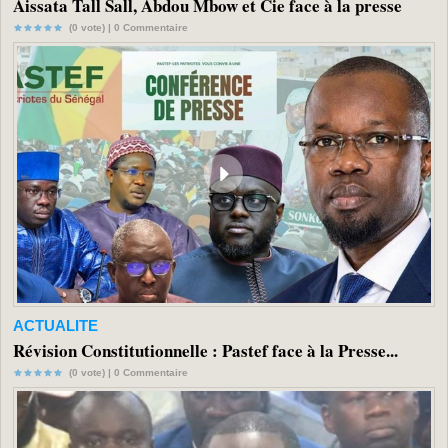
Aissata Tall Sall, Abdou Mbow et Cie face à la presse
(0 vote) |
0
Commentaire
ACTUALITE
Révision Constitutionnelle : Pastef face à la Presse...
(0 vote) |
0
Commentaire