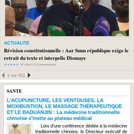
ACTUALITE
Révision constitutionnelle : Aar Sunu république exige le
retrait du texte et interpelle Diomaye
(0 vote) |
0
Commentaire
1 sur 411
SANTE
L’ACUPUNCTURE, LES VENTOUSES, LA
MOXIBUSTION, LE MASSAGE THÉRAPEUTIQUE
ET LE BADUANJIN : La médecine traditionnelle
chinoise s’invite au plateau médical
Lors d’une conférence dédiée à la médecine
traditionnelle chinoise, le Directeur exécutif de