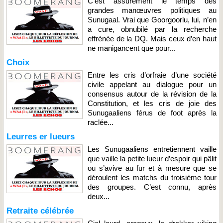
C’est assurément le temps des
grandes manœuvres politiques au
Sunugaal. Vrai que Goorgoorlu, lui, n’en
a cure, obnubilé par la recherche
effrénée de la DQ. Mais ceux d’en haut
ne manigancent que pour...
Choix
Entre les cris d’orfraie d’une société
civile appelant au dialogue pour un
consensus autour de la révision de la
Constitution, et les cris de joie des
Sunugaaliens férus de foot après la
raclée...
Leurres er lueurs
Les Sunugaaliens entretiennent vaille
que vaille la petite lueur d’espoir qui pâlit
ou s’avive au fur et à mesure que se
déroulent les matchs du troisième tour
des groupes. C’est connu, après
deux...
Retraite célébrée