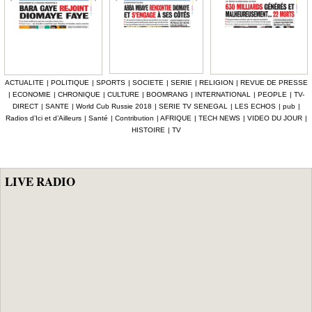
ACTUALITE
|
POLITIQUE
|
SPORTS
|
SOCIETE
|
SERIE
|
RELIGION
|
REVUE DE PRESSE
|
ECONOMIE
|
CHRONIQUE
|
CULTURE
|
BOOMRANG
|
INTERNATIONAL
|
PEOPLE
|
TV-
DIRECT
|
SANTE
|
World Cub Russie 2018
|
SERIE TV SENEGAL
|
LES ECHOS
|
pub
|
Radios d’Ici et d’Ailleurs
|
Santé
|
Contribution
|
AFRIQUE
|
TECH NEWS
|
VIDEO DU JOUR
|
HISTOIRE
|
TV
LIVE RADIO