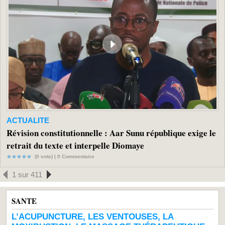
ACTUALITE
Révision constitutionnelle : Aar Sunu république exige le
retrait du texte et interpelle Diomaye
(0 vote) |
0
Commentaire
1 sur 411
SANTE
L’ACUPUNCTURE, LES VENTOUSES, LA