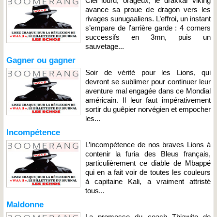
Ciel lourd, orageux, le drakkar viking
avance sa proue de dragon vers les
rivages sunugaaliens. L’effroi, un instant
s’empare de l’arrière garde : 4 corners
successifs en 3mn, puis un
sauvetage...
Gagner ou gagner
Soir de vérité pour les Lions, qui
devront se sublimer pour continuer leur
aventure mal engagée dans ce Mondial
américain. Il leur faut impérativement
sortir du guêpier norvégien et empocher
les...
Incompétence
L’incompétence de nos braves Lions à
contenir la furia des Bleus français,
particulièrement ce diable de Mbappé
qui en a fait voir de toutes les couleurs
à capitaine Kali, a vraiment attristé
tous...
Maldonne
La promesse du coach Thiawito de