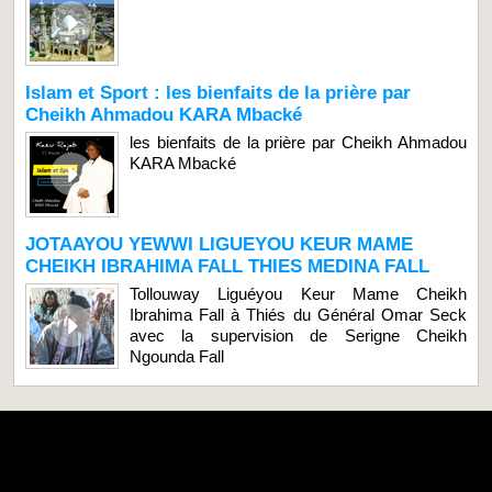
Islam et Sport : les bienfaits de la prière par
Cheikh Ahmadou KARA Mbacké
les bienfaits de la prière par Cheikh Ahmadou
KARA Mbacké
JOTAAYOU YEWWI LIGUEYOU KEUR MAME
CHEIKH IBRAHIMA FALL THIES MEDINA FALL
Tollouway Liguéyou Keur Mame Cheikh
Ibrahima Fall à Thiés du Général Omar Seck
avec la supervision de Serigne Cheikh
Ngounda Fall