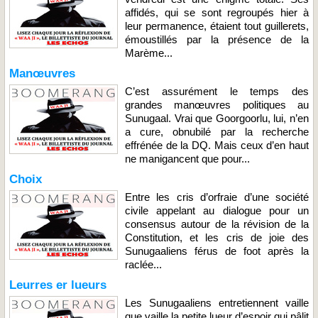
affidés, qui se sont regroupés hier à
leur permanence, étaient tout guillerets,
émoustillés par la présence de la
Marème...
Manœuvres
C’est assurément le temps des
grandes manœuvres politiques au
Sunugaal. Vrai que Goorgoorlu, lui, n’en
a cure, obnubilé par la recherche
effrénée de la DQ. Mais ceux d’en haut
ne manigancent que pour...
Choix
Entre les cris d’orfraie d’une société
civile appelant au dialogue pour un
consensus autour de la révision de la
Constitution, et les cris de joie des
Sunugaaliens férus de foot après la
raclée...
Leurres er lueurs
Les Sunugaaliens entretiennent vaille
que vaille la petite lueur d’espoir qui pâlit