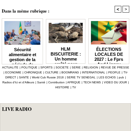
<
>
Dans la même rubrique :
HLM
ÉLECTIONS
Sécurité
BISCUITERIE :
LOCALES DE
alimentaire et
Un homme
2027 : Le Fprs
gestion de la
arrêté pour
And Liggey
période de
ACTUALITE
|
POLITIQUE
|
SPORTS
|
SOCIETE
|
SERIE
|
RELIGION
|
REVUE DE PRESSE
abattage
plaide pour un
soudure Le
|
ECONOMIE
|
CHRONIQUE
|
CULTURE
|
BOOMRANG
|
INTERNATIONAL
|
PEOPLE
|
TV-
clandestin d’un
report du scrutin
gouvernement
DIRECT
|
SANTE
|
World Cub Russie 2018
|
SERIE TV SENEGAL
|
LES ECHOS
|
pub
|
mouton et
prévu en janvier
débloque plus de
Radios d’Ici et d’Ailleurs
|
Santé
|
Contribution
|
AFRIQUE
|
TECH NEWS
|
VIDEO DU JOUR
|
tentative de
prochain
7,2 milliards F
HISTOIRE
|
TV
vente de viande
CFA, les mesures
impropre à la
phares d'Al
consommation
Aminou
LIVE RADIO