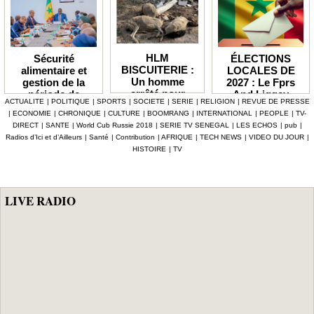
HLM
ÉLECTIONS
Sécurité
BISCUITERIE :
LOCALES DE
alimentaire et
Un homme
2027 : Le Fprs
gestion de la
arrêté pour
And Liggey
période de
ACTUALITE
|
POLITIQUE
|
SPORTS
|
SOCIETE
|
SERIE
|
RELIGION
|
REVUE DE PRESSE
abattage
plaide pour un
soudure Le
|
ECONOMIE
|
CHRONIQUE
|
CULTURE
|
BOOMRANG
|
INTERNATIONAL
|
PEOPLE
|
TV-
clandestin d’un
report du scrutin
gouvernement
DIRECT
|
SANTE
|
World Cub Russie 2018
|
SERIE TV SENEGAL
|
LES ECHOS
|
pub
|
mouton et
prévu en janvier
débloque plus de
Radios d’Ici et d’Ailleurs
|
Santé
|
Contribution
|
AFRIQUE
|
TECH NEWS
|
VIDEO DU JOUR
|
tentative de
prochain
7,2 milliards F
HISTOIRE
|
TV
vente de viande
CFA, les mesures
impropre à la
phares d'Al
consommation
Aminou
LIVE RADIO