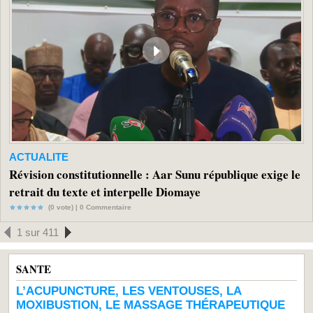
ACTUALITE
Révision constitutionnelle : Aar Sunu république exige le
retrait du texte et interpelle Diomaye
(0 vote) |
0
Commentaire
1 sur 411
SANTE
L’ACUPUNCTURE, LES VENTOUSES, LA
MOXIBUSTION, LE MASSAGE THÉRAPEUTIQUE