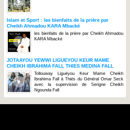
Islam et Sport : les bienfaits de la prière par
Cheikh Ahmadou KARA Mbacké
les bienfaits de la prière par Cheikh Ahmadou
KARA Mbacké
JOTAAYOU YEWWI LIGUEYOU KEUR MAME
CHEIKH IBRAHIMA FALL THIES MEDINA FALL
Tollouway Liguéyou Keur Mame Cheikh
Ibrahima Fall à Thiés du Général Omar Seck
avec la supervision de Serigne Cheikh
Ngounda Fall