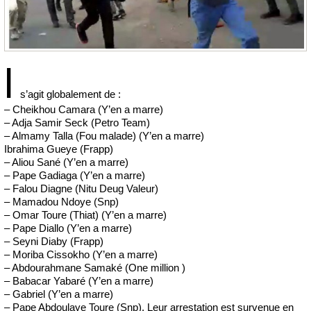
l
s’agit globalement de :
– Cheikhou Camara (Y’en a marre)
– Adja Samir Seck (Petro Team)
– Almamy Talla (Fou malade) (Y’en a marre)
Ibrahima Gueye (Frapp)
– Aliou Sané (Y’en a marre)
– Pape Gadiaga (Y’en a marre)
– Falou Diagne (Nitu Deug Valeur)
– Mamadou Ndoye (Snp)
– Omar Toure (Thiat) (Y’en a marre)
– Pape Diallo (Y’en a marre)
– Seyni Diaby (Frapp)
– Moriba Cissokho (Y’en a marre)
– Abdourahmane Samaké (One million )
– Babacar Yabaré (Y’en a marre)
– Gabriel (Y’en a marre)
– Pape Abdoulaye Toure (Snp). Leur arrestation est survenue en