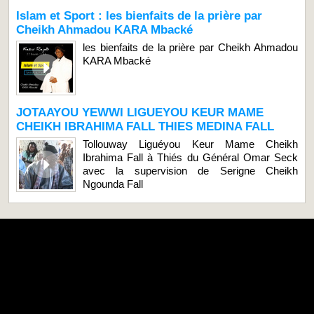
Islam et Sport : les bienfaits de la prière par
Cheikh Ahmadou KARA Mbacké
les bienfaits de la prière par Cheikh Ahmadou
KARA Mbacké
JOTAAYOU YEWWI LIGUEYOU KEUR MAME
CHEIKH IBRAHIMA FALL THIES MEDINA FALL
Tollouway Liguéyou Keur Mame Cheikh
Ibrahima Fall à Thiés du Général Omar Seck
avec la supervision de Serigne Cheikh
Ngounda Fall