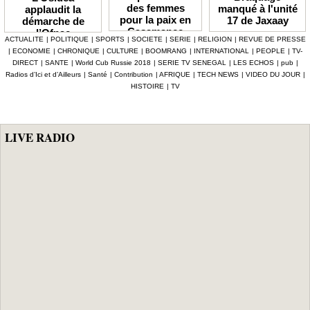
des femmes
manqué à l'unité
applaudit la
pour la paix en
17 de Jaxaay
démarche de
Casamance
l’Ofnac
ACTUALITE
|
POLITIQUE
|
SPORTS
|
SOCIETE
|
SERIE
|
RELIGION
|
REVUE DE PRESSE
lauréate du Prix
|
ECONOMIE
|
CHRONIQUE
|
CULTURE
|
BOOMRANG
|
INTERNATIONAL
|
PEOPLE
|
TV-
Icip 2026
DIRECT
|
SANTE
|
World Cub Russie 2018
|
SERIE TV SENEGAL
|
LES ECHOS
|
pub
|
Radios d’Ici et d’Ailleurs
|
Santé
|
Contribution
|
AFRIQUE
|
TECH NEWS
|
VIDEO DU JOUR
|
HISTOIRE
|
TV
LIVE RADIO