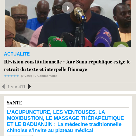
ACTUALITE
Révision constitutionnelle : Aar Sunu république exige le
retrait du texte et interpelle Diomaye
(0 vote) |
0
Commentaire
1 sur 411
SANTE
L’ACUPUNCTURE, LES VENTOUSES, LA
MOXIBUSTION, LE MASSAGE THÉRAPEUTIQUE
ET LE BADUANJIN : La médecine traditionnelle
chinoise s’invite au plateau médical