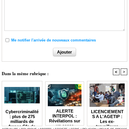
Me notifier l'arrivée de nouveaux commentaires
<
>
Dans la même rubrique :
ALERTE
LICENCIEMENT
Cybercriminalité
INTERPOL :
S A L'AGETIP :
: plus de 275
Révélations sur
Les ex-
milliards de
un casse
travailleurs
francs Cfa de