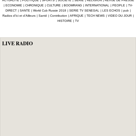
ACTUALITE
|
POLITIQUE
|
SPORTS
|
SOCIETE
|
SERIE
|
RELIGION
|
REVUE DE PRESSE
numérique à 4,7
dénoncent une
pertes
|
ECONOMIE
|
CHRONIQUE
|
CULTURE
|
BOOMRANG
|
INTERNATIONAL
|
PEOPLE
|
TV-
milliards F Cfa
gestion
enregistrées en
DIRECT
|
SANTE
|
World Cub Russie 2018
|
SERIE TV SENEGAL
|
LES ECHOS
|
pub
|
ciblant le
«népotique» et
Afrique depuis
Radios d’Ici et d’Ailleurs
|
Santé
|
Contribution
|
AFRIQUE
|
TECH NEWS
|
VIDEO DU JOUR
|
secteur pétrolier
interpellent le
2024 (Interpol)
HISTOIRE
|
TV
au Sénégal
gouvernement
LIVE RADIO