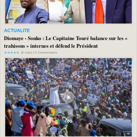
ACTUALITE
Diomaye - Sonko : Le Capitaine Touré balance sur les «
trahisons » internes et défend le Président
(0 vote) |
0
Commentaire