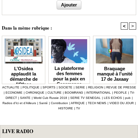
<
>
Dans la même rubrique :
La plateforme
Braquage
L’Osidea
des femmes
manqué à l'unité
applaudit la
pour la paix en
17 de Jaxaay
démarche de
Casamance
l’Ofnac
ACTUALITE
|
POLITIQUE
|
SPORTS
|
SOCIETE
|
SERIE
|
RELIGION
|
REVUE DE PRESSE
lauréate du Prix
|
ECONOMIE
|
CHRONIQUE
|
CULTURE
|
BOOMRANG
|
INTERNATIONAL
|
PEOPLE
|
TV-
Icip 2026
DIRECT
|
SANTE
|
World Cub Russie 2018
|
SERIE TV SENEGAL
|
LES ECHOS
|
pub
|
Radios d’Ici et d’Ailleurs
|
Santé
|
Contribution
|
AFRIQUE
|
TECH NEWS
|
VIDEO DU JOUR
|
HISTOIRE
|
TV
LIVE RADIO