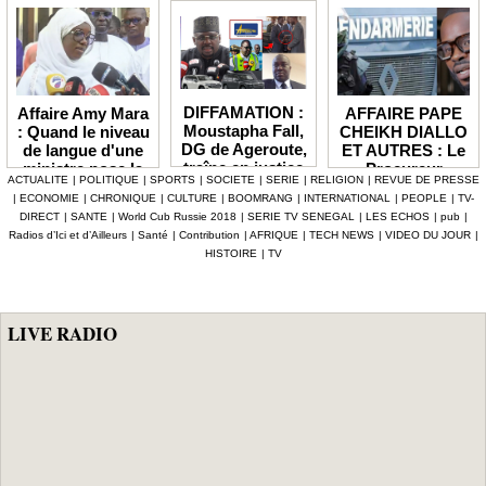
DIFFAMATION :
AFFAIRE PAPE
Affaire Amy Mara
Moustapha Fall,
CHEIKH DIALLO
: Quand le niveau
DG de Ageroute,
ET AUTRES : Le
de langue d'une
traîne en justice
Procureur
ministre pose la
ACTUALITE
|
POLITIQUE
|
SPORTS
|
SOCIETE
|
SERIE
|
RELIGION
|
REVUE DE PRESSE
l’ex DRH Cheikh
interjette appel et
question de la
|
ECONOMIE
|
CHRONIQUE
|
CULTURE
|
BOOMRANG
|
INTERNATIONAL
|
PEOPLE
|
TV-
Amet Tidiane
maintient en
compétence et de
DIRECT
|
SANTE
|
World Cub Russie 2018
|
SERIE TV SENEGAL
|
LES ECHOS
|
pub
|
Thiam
prison ceux qui
la crédibilité de
Radios d’Ici et d’Ailleurs
|
Santé
|
Contribution
|
AFRIQUE
|
TECH NEWS
|
VIDEO DU JOUR
|
ont été placés
l'État
HISTOIRE
|
TV
sous mandat de
dépôt
LIVE RADIO