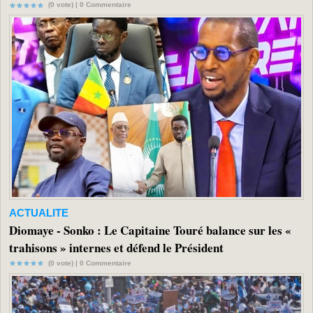
(0 vote) |
0
Commentaire
ACTUALITE
Diomaye - Sonko : Le Capitaine Touré balance sur les «
trahisons » internes et défend le Président
(0 vote) |
0
Commentaire