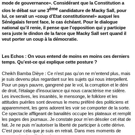
mode de gouvernance». Considérant que la Constitution a
ème
clos le débat sur une 3
candidature de Macky Sall, pour
lui, ce serait un «coup d’Etat constitutionnel» auquel les
Sénégalais feront face, le cas échéant. Pour le dialogue
national qu’il renie, il pense que l’opposition qui y participe
sera juste le dindon de la farce que Macky Sall sert quand il
veut porter un coup à la démocratie.
Les Echos : On vous entend de moins en moins ces derniers
temps. Qu’est-ce qui
explique cette posture ?
Cheikh Bamba Dièye : Ce n’est pas qu'on ne m’entend plus, mais
je suis devenu plus regardant sur les sujets qui nous interpellent.
Pour un pays pauvre, gangrené par le vol, la corruption et le déni
de droit, l’étalage d’insouciance qui nous caractérise me sidère.
Les invectives, les insanités, le mensonge, le folklore et les
attitudes puériles sont devenus le menu préféré des politiciens et
apparemment, les gens adorent les voir se comporter de la sorte.
Ce spectacle affligeant de banalités occupe les plateaux et remplit
les pages des journaux. Je constate pour m'en désoler cet état de
fait. Je ne puis m’autoriser la liberté de participer à cette dérive.
C’est pour cela que je suis en retrait. Dans mes moments de