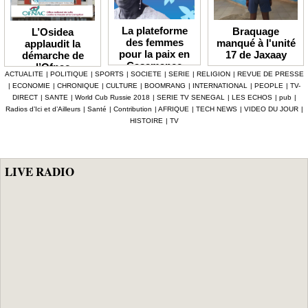
La plateforme
Braquage
L’Osidea
des femmes
manqué à l'unité
applaudit la
pour la paix en
17 de Jaxaay
démarche de
Casamance
l’Ofnac
ACTUALITE
|
POLITIQUE
|
SPORTS
|
SOCIETE
|
SERIE
|
RELIGION
|
REVUE DE PRESSE
lauréate du Prix
|
ECONOMIE
|
CHRONIQUE
|
CULTURE
|
BOOMRANG
|
INTERNATIONAL
|
PEOPLE
|
TV-
Icip 2026
DIRECT
|
SANTE
|
World Cub Russie 2018
|
SERIE TV SENEGAL
|
LES ECHOS
|
pub
|
Radios d’Ici et d’Ailleurs
|
Santé
|
Contribution
|
AFRIQUE
|
TECH NEWS
|
VIDEO DU JOUR
|
HISTOIRE
|
TV
LIVE RADIO