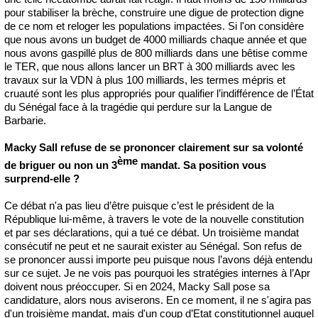
pour stabiliser la brèche, construire une digue de protection digne
de ce nom et reloger les populations impactées. Si l'on considère
que nous avons un budget de 4000 milliards chaque année et que
nous avons gaspillé plus de 800 milliards dans une bêtise comme
le TER, que nous allons lancer un BRT à 300 milliards avec les
travaux sur la VDN à plus 100 milliards, les termes mépris et
cruauté sont les plus appropriés pour qualifier l’indifférence de l’État
du Sénégal face à la tragédie qui perdure sur la Langue de
Barbarie.
Macky Sall refuse de se prononcer clairement sur sa volonté
ème
de briguer ou non un 3
mandat. Sa position vous
surprend-elle ?
Ce débat n'a pas lieu d’être puisque c’est le président de la
République lui-même, à travers le vote de la nouvelle constitution
et par ses déclarations, qui a tué ce débat. Un troisième mandat
consécutif ne peut et ne saurait exister au Sénégal. Son refus de
se prononcer aussi importe peu puisque nous l’avons déjà entendu
sur ce sujet. Je ne vois pas pourquoi les stratégies internes à l’Apr
doivent nous préoccuper. Si en 2024, Macky Sall pose sa
candidature, alors nous aviserons. En ce moment, il ne s'agira pas
d'un troisième mandat, mais d'un coup d’Etat constitutionnel auquel