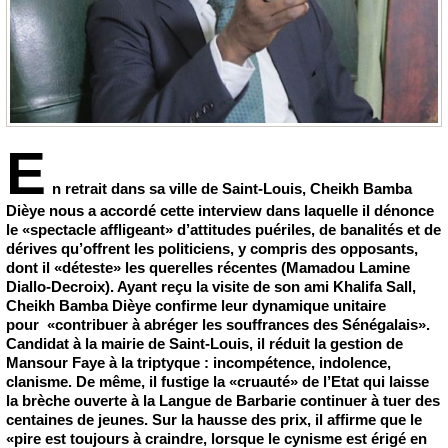
E
n retrait dans sa ville de Saint-Louis, Cheikh Bamba
Dièye nous a accordé cette interview dans laquelle il dénonce
le «spectacle affligeant» d’attitudes puériles, de banalités et de
dérives qu’offrent les politiciens, y compris des opposants,
dont il «déteste» les querelles récentes (Mamadou Lamine
Diallo-Decroix). Ayant reçu la visite de son ami Khalifa Sall,
Cheikh Bamba Dièye confirme leur dynamique unitaire
pour «contribuer à abréger les souffrances des Sénégalais».
Candidat à la mairie de Saint-Louis, il réduit la gestion de
Mansour Faye à la triptyque : incompétence, indolence,
clanisme. De même, il fustige la «cruauté» de l’Etat qui laisse
la brèche ouverte à la Langue de Barbarie continuer à tuer des
centaines de jeunes. Sur la hausse des prix, il affirme que le
«pire est toujours à craindre, lorsque le cynisme est érigé en