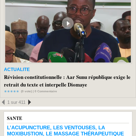
ACTUALITE
Révision constitutionnelle : Aar Sunu république exige le
retrait du texte et interpelle Diomaye
(0 vote) |
0
Commentaire
1 sur 411
SANTE
L’ACUPUNCTURE, LES VENTOUSES, LA
MOXIBUSTION, LE MASSAGE THÉRAPEUTIQUE