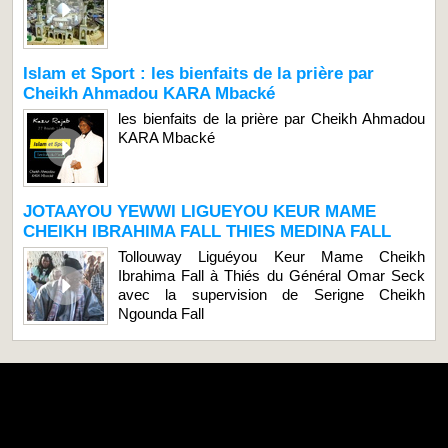
Islam et Sport : les bienfaits de la prière par
Cheikh Ahmadou KARA Mbacké
les bienfaits de la prière par Cheikh Ahmadou
KARA Mbacké
JOTAAYOU YEWWI LIGUEYOU KEUR MAME
CHEIKH IBRAHIMA FALL THIES MEDINA FALL
Tollouway Liguéyou Keur Mame Cheikh
Ibrahima Fall à Thiés du Général Omar Seck
avec la supervision de Serigne Cheikh
Ngounda Fall