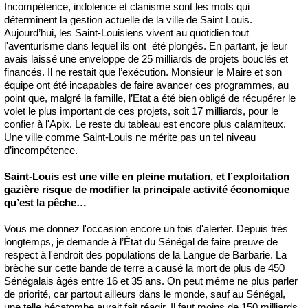
Incompétence, indolence et clanisme sont les mots qui
déterminent la gestion actuelle de la ville de Saint Louis.
Aujourd’hui, les Saint-Louisiens vivent au quotidien tout
l'aventurisme dans lequel ils ont été plongés. En partant, je leur
avais laissé une enveloppe de 25 milliards de projets bouclés et
financés. Il ne restait que l’exécution. Monsieur le Maire et son
équipe ont été incapables de faire avancer ces programmes, au
point que, malgré la famille, l’Etat a été bien obligé de récupérer le
volet le plus important de ces projets, soit 17 milliards, pour le
confier à l'Apix. Le reste du tableau est encore plus calamiteux.
Une ville comme Saint-Louis ne mérite pas un tel niveau
d’incompétence.
Saint-Louis est une ville en pleine mutation, et l’exploitation
gazière risque de modifier la principale activité économique
qu’est la pêche…
Vous me donnez l'occasion encore un fois d'alerter. Depuis très
longtemps, je demande à l’État du Sénégal de faire preuve de
respect à l'endroit des populations de la Langue de Barbarie. La
brèche sur cette bande de terre a causé la mort de plus de 450
Sénégalais âgés entre 16 et 35 ans. On peut même ne plus parler
de priorité, car partout ailleurs dans le monde, sauf au Sénégal,
une telle hécatombe aurait fait réagir. Il faut moins de 150 milliards