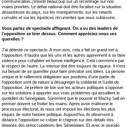
communication, j’insiste beaucoup sur un recentrage sur nos
vraies priorités. Le débat national doit être focalisé sur la situation
désastreuse du pays, sur les manquements, sur les retards
cumulés et sur les injustices récurrentes que nous subissons.
Vous parlez de spectacle affligeant. On a vu des leaders de
l’opposition se tirer dessus. Comment appréciez-vous ces
querelles ?
J'ai détesté ce spectacle. A mon avis, cela a fait un grand tort à
l'opposition. Il faudra que les uns et les autres apprennent à se faire
violence pour cohabiter en bonne intelligence. Cela commence par
le respect de l'autre. La retenue doit être toujours de rigueur. Il n’est
nul besoin de se quereller pour faire prévaloir ses idées. La pensée
unique et le ralliement obligatoire aux positions d'une partie de
l’opposition sont de nature à désagréger la solidarité et l’unité de
l’opposition. Je préfère de loin voir les acteurs politiques s'opposer
sur les solutions à apporter aux vrais problèmes qui assaillent le
quotidien du Sénégalais. Sûrement que le pouvoir et Macky Sall en
premier doivent se frotter les mains. Apres avoir malmené le
processus électoral, ils nous ont imposé les élections les plus
iniques de notre histoire politique. Aujourd’hui, ils observent à
distance l’opposition se crêper le chignon sur des détails très
éloignés des préoccupations des Sénégalais. Et avec le pseudo