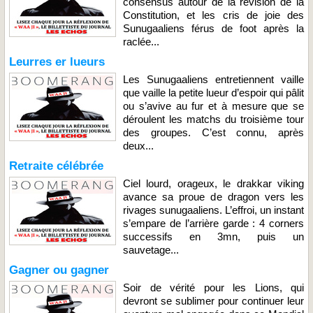
consensus autour de la révision de la
Constitution, et les cris de joie des
Sunugaaliens férus de foot après la
raclée...
Leurres er lueurs
Les Sunugaaliens entretiennent vaille
que vaille la petite lueur d’espoir qui pâlit
ou s’avive au fur et à mesure que se
déroulent les matchs du troisième tour
des groupes. C’est connu, après
deux...
Retraite célébrée
Ciel lourd, orageux, le drakkar viking
avance sa proue de dragon vers les
rivages sunugaaliens. L’effroi, un instant
s’empare de l’arrière garde : 4 corners
successifs en 3mn, puis un
sauvetage...
Gagner ou gagner
Soir de vérité pour les Lions, qui
devront se sublimer pour continuer leur