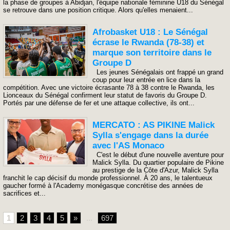
la phase de groupes à Abidjan, l'équipe nationale féminine U18 du Sénégal
se retrouve dans une position critique. Alors qu'elles menaient...
Afrobasket U18 : Le Sénégal
écrase le Rwanda (78-38) et
marque son territoire dans le
Groupe D
Les jeunes Sénégalais ont frappé un grand
coup pour leur entrée en lice dans la
compétition. Avec une victoire écrasante 78 à 38 contre le Rwanda, les
Lionceaux du Sénégal confirment leur statut de favoris du Groupe D.
Portés par une défense de fer et une attaque collective, ils ont...
MERCATO : AS PIKINE Malick
Sylla s'engage dans la durée
avec l'AS Monaco
C'est le début d'une nouvelle aventure pour
Malick Sylla. Du quartier populaire de Pikine
au prestige de la Côte d'Azur, Malick Sylla
franchit le cap décisif du monde professionnel. À 20 ans, le talentueux
gaucher formé à l'Academy monégasque concrétise des années de
sacrifices et...
1
2
3
4
5
»
...
697