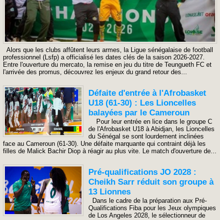
Alors que les clubs affûtent leurs armes, la Ligue sénégalaise de football
professionnel (Lsfp) a officialisé les dates clés de la saison 2026-2027.
Entre l'ouverture du mercato, la remise en jeu du titre de Teungueth FC et
l'arrivée des promus, découvrez les enjeux du grand retour des...
Défaite d'entrée à l'Afrobasket
U18 (61-30) : Les Lioncelles
balayées par le Cameroun
Pour leur entrée en lice dans le groupe C
de l'Afrobasket U18 à Abidjan, les Lioncelles
du Sénégal se sont lourdement inclinées
face au Cameroun (61-30). Une défaite marquante qui contraint déjà les
filles de Malick Bachir Diop à réagir au plus vite. Le match d'ouverture de...
Pré-qualifications JO 2028 :
Cheikh Sarr réduit son groupe à
13 Lionnes
​Dans le cadre de la préparation aux Pré-
Qualifications Fiba pour les Jeux olympiques
de Los Angeles 2028, le sélectionneur de