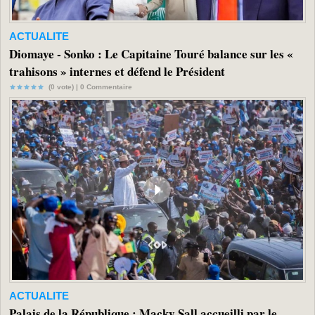
ACTUALITE
Diomaye - Sonko : Le Capitaine Touré balance sur les «
trahisons » internes et défend le Président
(0 vote) |
0
Commentaire
ACTUALITE
Palais de la République : Macky Sall accueilli par le