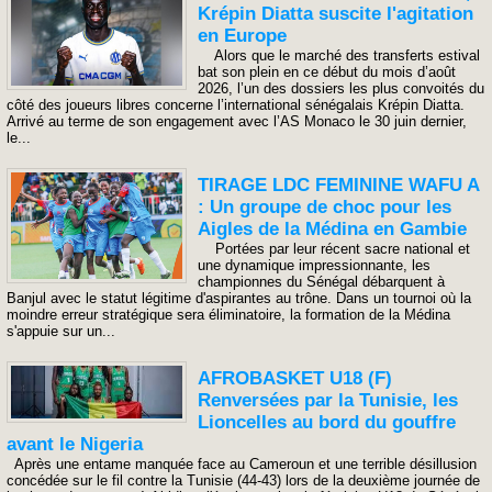
Krépin Diatta suscite l'agitation
en Europe
Alors que le marché des transferts estival
bat son plein en ce début du mois d’août
2026, l’un des dossiers les plus convoités du
côté des joueurs libres concerne l’international sénégalais Krépin Diatta.
Arrivé au terme de son engagement avec l’AS Monaco le 30 juin dernier,
le...
TIRAGE LDC FEMININE WAFU A
: Un groupe de choc pour les
Aigles de la Médina en Gambie
Portées par leur récent sacre national et
une dynamique impressionnante, les
championnes du Sénégal débarquent à
Banjul avec le statut légitime d'aspirantes au trône. Dans un tournoi où la
moindre erreur stratégique sera éliminatoire, la formation de la Médina
s'appuie sur un...
AFROBASKET U18 (F)
Renversées par la Tunisie, les
Lioncelles au bord du gouffre
avant le Nigeria
​Après une entame manquée face au Cameroun et une terrible désillusion
concédée sur le fil contre la Tunisie (44-43) lors de la deuxième journée de