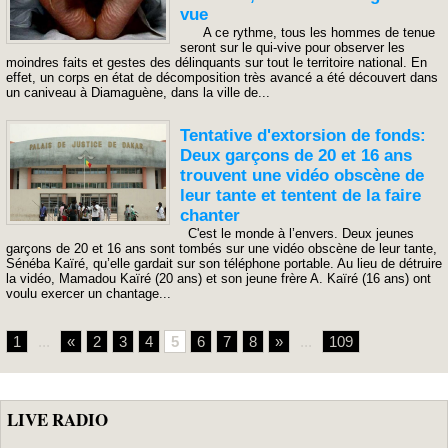
vue
A ce rythme, tous les hommes de tenue
seront sur le qui-vive pour observer les
moindres faits et gestes des délinquants sur tout le territoire national. En
effet, un corps en état de décomposition très avancé a été découvert dans
un caniveau à Diamaguène, dans la ville de...
Tentative d'extorsion de fonds:
Deux garçons de 20 et 16 ans
trouvent une vidéo obscène de
leur tante et tentent de la faire
chanter
C'est le monde à l’envers. Deux jeunes
garçons de 20 et 16 ans sont tombés sur une vidéo obscène de leur tante,
Sénéba Kaïré, qu’elle gardait sur son téléphone portable. Au lieu de détruire
la vidéo, Mamadou Kaïré (20 ans) et son jeune frère A. Kaïré (16 ans) ont
voulu exercer un chantage...
1
...
«
2
3
4
5
6
7
8
»
...
109
LIVE RADIO