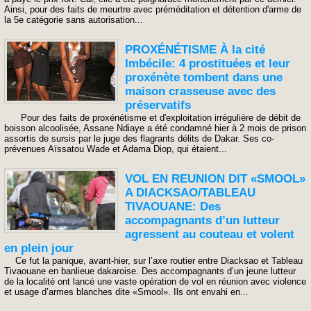
Ainsi, pour des faits de meurtre avec préméditation et détention d'arme de
la 5e catégorie sans autorisation...
PROXÉNÉTISME À la cité
Imbécile: 4 prostituées et leur
proxénète tombent dans une
maison crasseuse avec des
préservatifs
Pour des faits de proxénétisme et d'exploitation irrégulière de débit de
boisson alcoolisée, Assane Ndiaye a été condamné hier à 2 mois de prison
assortis de sursis par le juge des flagrants délits de Dakar. Ses co-
prévenues Aïssatou Wade et Adama Diop, qui étaient...
VOL EN REUNION DIT «SMOOL»
A DIACKSAO/TABLEAU
TIVAOUANE: Des
accompagnants d’un lutteur
agressent au couteau et volent
en plein jour
Ce fut la panique, avant-hier, sur l’axe routier entre Diacksao et Tableau
Tivaouane en banlieue dakaroise. Des accompagnants d’un jeune lutteur
de la localité ont lancé une vaste opération de vol en réunion avec violence
et usage d’armes blanches dite «Smool». Ils ont envahi en...