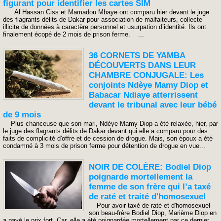
figurant pour identifier les cartes SIM
Al Hassan Ciss et Mamadou Mbaye ont comparu hier devant le juge
des flagrants délits de Dakar pour association de malfaiteurs, collecte
illicite de données à caractère personnel et usurpation d’identité. Ils ont
finalement écopé de 2 mois de prison ferme. ...
36 CORNETS DE YAMBA
DÉCOUVERTS DANS LEUR
CHAMBRE CONJUGALE: Les
conjoints Ndèye Mamy Diop et
Babacar Ndiaye atterrissent
devant le tribunal avec leur bébé
de 9 mois
Plus chanceuse que son mari, Ndèye Mamy Diop a été relaxée, hier, par
le juge des flagrants délits de Dakar devant qui elle a comparu pour des
faits de complicité d'offre et de cession de drogue. Mais, son époux a été
condamné à 3 mois de prison ferme pour détention de drogue en vue...
NOIR DE COLÈRE: Bodiel Diop
poignarde mortellement la
femme de son frère qui l’a taxé
de raté et traité d'homosexuel
Pour avoir taxé de raté et d'homosexuel
son beau-frère Bodiel Diop, Marième Diop en
a payé le prix fort. Car, elle a été poignardée mortellement par ce dernier.