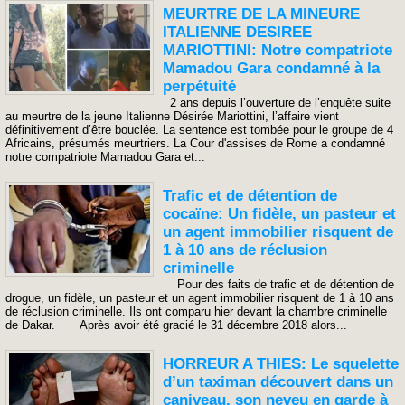
MEURTRE DE LA MINEURE
ITALIENNE DESIREE
MARIOTTINI: Notre compatriote
Mamadou Gara condamné à la
perpétuité
2 ans depuis l’ouverture de l’enquête suite
au meurtre de la jeune Italienne Désirée Mariottini, l’affaire vient
définitivement d’être bouclée. La sentence est tombée pour le groupe de 4
Africains, présumés meurtriers. La Cour d'assises de Rome a condamné
notre compatriote Mamadou Gara et...
Trafic et de détention de
cocaïne: Un fidèle, un pasteur et
un agent immobilier risquent de
1 à 10 ans de réclusion
criminelle
Pour des faits de trafic et de détention de
drogue, un fidèle, un pasteur et un agent immobilier risquent de 1 à 10 ans
de réclusion criminelle. Ils ont comparu hier devant la chambre criminelle
de Dakar. Après avoir été gracié le 31 décembre 2018 alors...
HORREUR A THIES: Le squelette
d’un taximan découvert dans un
caniveau, son neveu en garde à