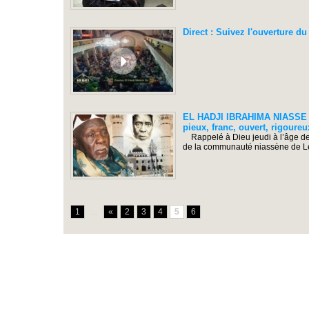
Direct : Suivez l'ouverture d
EL HADJI IBRAHIMA NIASSE I
pieux, franc, ouvert, rigoure
Rappelé à Dieu jeudi à l’âge de 8
de la communauté niassène de Léona
1
...
«
2
3
4
5
6