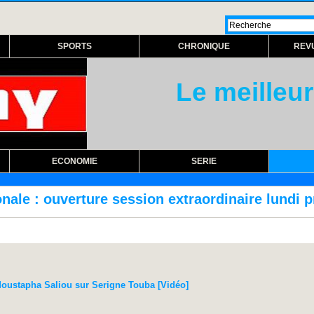
SPORTS
CHRONIQUE
REV
Le meilleur
ECONOMIE
SERIE
ession extraordinaire lundi prochain
RÉFORM
Moustapha Saliou sur Serigne Touba [Vidéo]