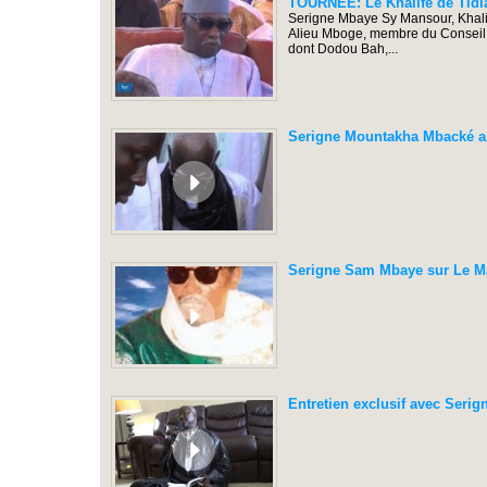
TOURNÉE: Le Khalife de Tid
Serigne Mbaye Sy Mansour, Khalife
Alieu Mboge, membre du Conseil s
dont Dodou Bah,...
Serigne Mountakha Mbacké apr
Serigne Sam Mbaye sur Le 
Entretien exclusif avec Serig