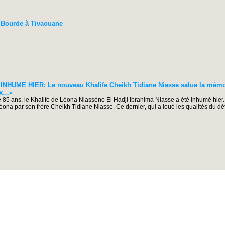
u Bourde à Tivaouane
NHUME HIER: Le nouveau Khalife Cheikh Tidiane Niasse salue la mém
ux…»
5 ans, le Khalife de Léona Niassène El Hadji Ibrahima Niasse a été inhumé hier. I
 par son frère Cheikh Tidiane Niasse. Ce dernier, qui a loué les qualités du défunt,