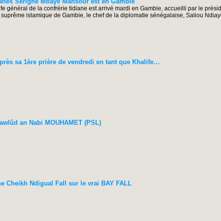
ianes Serigne Mbaye Mansour est en Gambie
 général de la confrérie tidiane est arrivé mardi en Gambie, accueilli par le prési
uprême islamique de Gambie, le chef de la diplomatie sénégalaise, Saliou Ndiaye 
ès sa 1ère prière de vendredi en tant que Khalife…
Mawlûd an Nabi MOUHAMET (PSL)
ne Cheikh Ndigual Fall sur le vrai BAY FALL