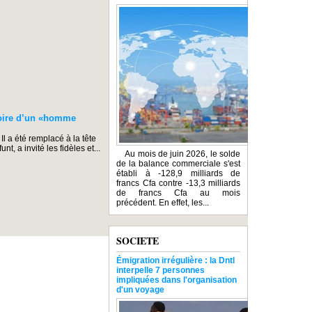
oire d’un «homme
l a été remplacé à la tête
 a invité les fidèles et...
Au mois de juin 2026, le solde
de la balance commerciale s'est
établi à -128,9 milliards de
francs Cfa contre -13,3 milliards
de francs Cfa au mois
précédent. En effet, les...
SOCIETE
Émigration irrégulière : la Dntl
interpelle 7 personnes
impliquées dans l'organisation
d'un voyage