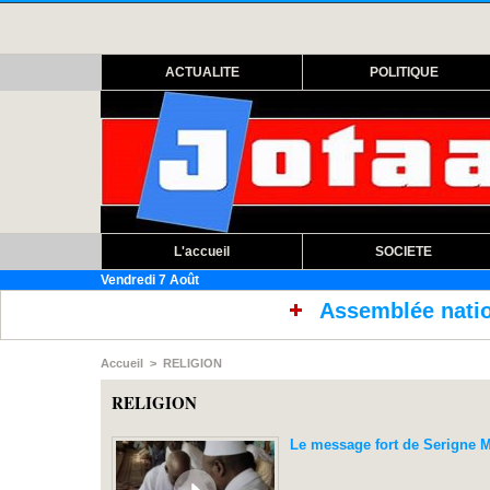
ACTUALITE
POLITIQUE
L'accueil
SOCIETE
Vendredi 7 Août
Assemblée nationale : ouverture s
Accueil
>
RELIGION
RELIGION
Le message fort de Serigne 