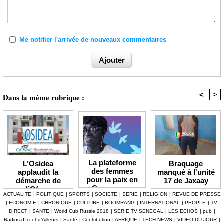
Me notifier l'arrivée de nouveaux commentaires
<
>
Dans la même rubrique :
La plateforme
Braquage
L’Osidea
des femmes
manqué à l'unité
applaudit la
pour la paix en
17 de Jaxaay
démarche de
Casamance
l’Ofnac
ACTUALITE
|
POLITIQUE
|
SPORTS
|
SOCIETE
|
SERIE
|
RELIGION
|
REVUE DE PRESSE
lauréate du Prix
|
ECONOMIE
|
CHRONIQUE
|
CULTURE
|
BOOMRANG
|
INTERNATIONAL
|
PEOPLE
|
TV-
Icip 2026
DIRECT
|
SANTE
|
World Cub Russie 2018
|
SERIE TV SENEGAL
|
LES ECHOS
|
pub
|
Radios d’Ici et d’Ailleurs
|
Santé
|
Contribution
|
AFRIQUE
|
TECH NEWS
|
VIDEO DU JOUR
|