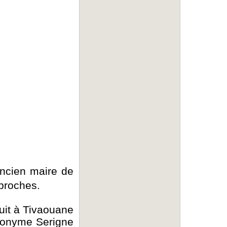
ancien maire de
 proches.
nuit à Tivaouane
omonyme Serigne