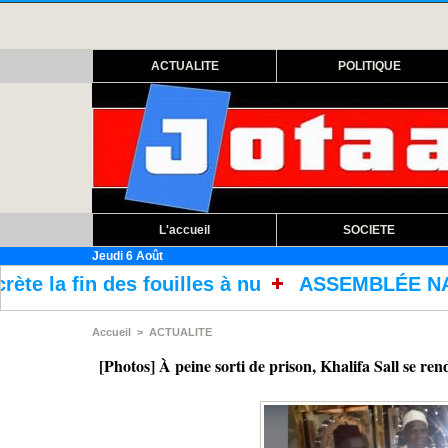
ACTUALITE
POLITIQUE
L'accueil
SOCIETE
Jeudi 6 Août
es à nu
ASSEMBLÉE NATIONALE : Abdourahman
Accueil
>
ACTUALITE
[Photos] À peine sorti de prison, Khalifa Sall se