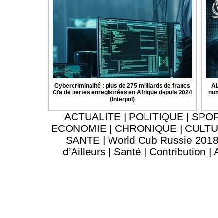
Cybercriminalité : plus de 275 milliards de francs
AL
Cfa de pertes enregistrées en Afrique depuis 2024
num
(Interpol)
ACTUALITE
|
POLITIQUE
|
SPO
ECONOMIE
|
CHRONIQUE
|
CULT
SANTE
|
World Cub Russie 201
d’Ailleurs
|
Santé
|
Contribution
|