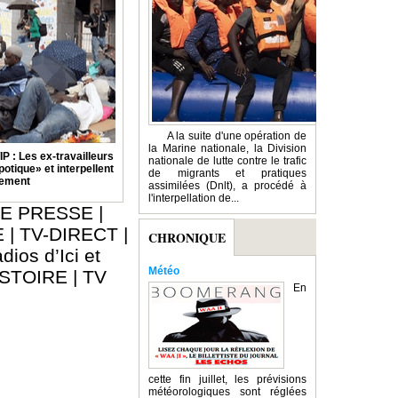
A la suite d'une opération de
la Marine nationale, la Division
: Les ex-travailleurs
nationale de lutte contre le trafic
otique» et interpellent
de migrants et pratiques
nement
assimilées (Dnlt), a procédé à
l'interpellation de...
E PRESSE
|
E
|
TV-DIRECT
|
CHRONIQUE
dios d’Ici et
Météo
ISTOIRE
|
TV
En
cette fin juillet, les prévisions
météorologiques sont réglées