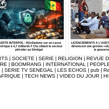
ERTE INTERPOL : Révélations sur un casse
LICENCIEMENTS A L'AGETIP 
érique à 4,7 milliards F Cfa ciblant le secteur
dénoncent une gestion «nép
pétrolier au Sénégal
le gouver
RTS
|
SOCIETE
|
SERIE
|
RELIGION
|
REVUE D
URE
|
BOOMRANG
|
INTERNATIONAL
|
PEOPL
8
|
SERIE TV SENEGAL
|
LES ECHOS
|
pub
|
Ra
AFRIQUE
|
TECH NEWS
|
VIDEO DU JOUR
|
H