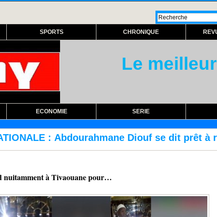
SPORTS
CHRONIQUE
REV
Le meilleur
ECONOMIE
SERIE
e Diouf se dit prêt à répondre aux commissio
 rend nuitamment à Tivaouane pour…