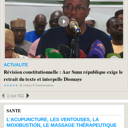
ACTUALITE
Révision constitutionnelle : Aar Sunu république exige le
retrait du texte et interpelle Diomaye
(0 vote) |
0
Commentaire
1 sur 411
SANTE
L’ACUPUNCTURE, LES VENTOUSES, LA
MOXIBUSTION, LE MASSAGE THÉRAPEUTIQUE