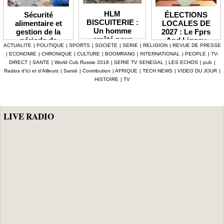
HLM
ÉLECTIONS
Sécurité
BISCUITERIE :
LOCALES DE
alimentaire et
Un homme
2027 : Le Fprs
gestion de la
arrêté pour
And Liggey
période de
ACTUALITE
|
POLITIQUE
|
SPORTS
|
SOCIETE
|
SERIE
|
RELIGION
|
REVUE DE PRESSE
abattage
plaide pour un
soudure Le
|
ECONOMIE
|
CHRONIQUE
|
CULTURE
|
BOOMRANG
|
INTERNATIONAL
|
PEOPLE
|
TV-
clandestin d’un
report du scrutin
gouvernement
DIRECT
|
SANTE
|
World Cub Russie 2018
|
SERIE TV SENEGAL
|
LES ECHOS
|
pub
|
mouton et
prévu en janvier
débloque plus de
Radios d’Ici et d’Ailleurs
|
Santé
|
Contribution
|
AFRIQUE
|
TECH NEWS
|
VIDEO DU JOUR
|
tentative de
prochain
7,2 milliards F
HISTOIRE
|
TV
vente de viande
CFA, les mesures
impropre à la
phares d'Al
consommation
Aminou
LIVE RADIO