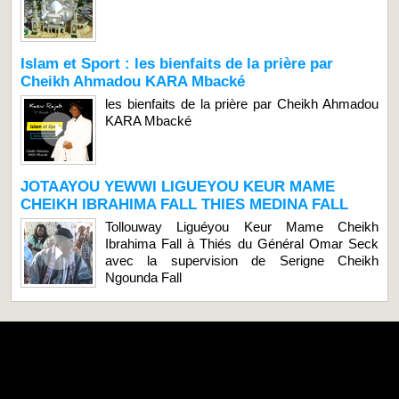
Islam et Sport : les bienfaits de la prière par
Cheikh Ahmadou KARA Mbacké
les bienfaits de la prière par Cheikh Ahmadou
KARA Mbacké
JOTAAYOU YEWWI LIGUEYOU KEUR MAME
CHEIKH IBRAHIMA FALL THIES MEDINA FALL
Tollouway Liguéyou Keur Mame Cheikh
Ibrahima Fall à Thiés du Général Omar Seck
avec la supervision de Serigne Cheikh
Ngounda Fall