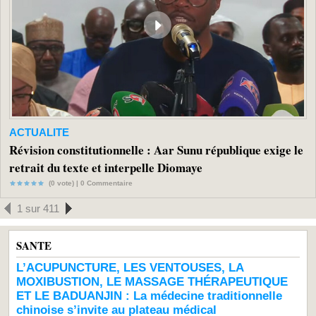
ACTUALITE
Révision constitutionnelle : Aar Sunu république exige le
retrait du texte et interpelle Diomaye
(0 vote) |
0
Commentaire
1 sur 411
SANTE
L’ACUPUNCTURE, LES VENTOUSES, LA
MOXIBUSTION, LE MASSAGE THÉRAPEUTIQUE
ET LE BADUANJIN : La médecine traditionnelle
chinoise s’invite au plateau médical