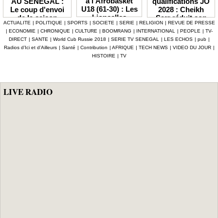
à l'Afrobasket
qualifications JO
AU SENEGAL :
U18 (61-30) : Les
2028 : Cheikh
Le coup d'envoi
Lioncelles
Sarr réduit son
de la saison
ACTUALITE
|
POLITIQUE
|
SPORTS
|
SOCIETE
|
SERIE
|
RELIGION
|
REVUE DE PRESSE
balayées par le
groupe à 13
2026-2027
|
ECONOMIE
|
CHRONIQUE
|
CULTURE
|
BOOMRANG
|
INTERNATIONAL
|
PEOPLE
|
TV-
Cameroun
Lionnes
officiellement fixé
DIRECT
|
SANTE
|
World Cub Russie 2018
|
SERIE TV SENEGAL
|
LES ECHOS
|
pub
|
au 3 octobre
Radios d’Ici et d’Ailleurs
|
Santé
|
Contribution
|
AFRIQUE
|
TECH NEWS
|
VIDEO DU JOUR
|
HISTOIRE
|
TV
LIVE RADIO