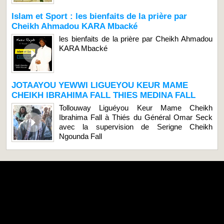
Islam et Sport : les bienfaits de la prière par
Cheikh Ahmadou KARA Mbacké
les bienfaits de la prière par Cheikh Ahmadou
KARA Mbacké
JOTAAYOU YEWWI LIGUEYOU KEUR MAME
CHEIKH IBRAHIMA FALL THIES MEDINA FALL
Tollouway Liguéyou Keur Mame Cheikh
Ibrahima Fall à Thiés du Général Omar Seck
avec la supervision de Serigne Cheikh
Ngounda Fall