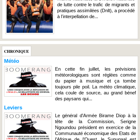
de lutte contre le trafic de migrants et
pratiques assimilées (Dnlt), a procédé
à l'interpellation de...
CHRONIQUE
Météo
En cette fin juillet, les prévisions
météorologiques sont réglées comme
du papier à musique et ça tombe
toujours pile poil. La météo climatique,
cela coule de source, au grand bénef
des paysans qui...
Leviers
Le général d’Armée Birame Diop à la
tête de la Commission, Serigne
Ngoundou président en exercice de la
Communauté économique des Etats de
l’Afrique de l’Ouest, le Sunugaal est