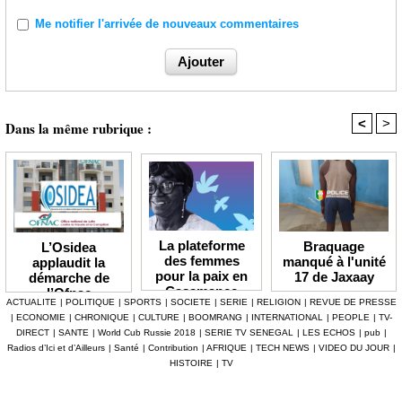
Me notifier l'arrivée de nouveaux commentaires
<
>
Dans la même rubrique :
La plateforme
Braquage
L’Osidea
des femmes
manqué à l'unité
applaudit la
pour la paix en
17 de Jaxaay
démarche de
Casamance
l’Ofnac
ACTUALITE
|
POLITIQUE
|
SPORTS
|
SOCIETE
|
SERIE
|
RELIGION
|
REVUE DE PRESSE
lauréate du Prix
|
ECONOMIE
|
CHRONIQUE
|
CULTURE
|
BOOMRANG
|
INTERNATIONAL
|
PEOPLE
|
TV-
Icip 2026
DIRECT
|
SANTE
|
World Cub Russie 2018
|
SERIE TV SENEGAL
|
LES ECHOS
|
pub
|
Radios d’Ici et d’Ailleurs
|
Santé
|
Contribution
|
AFRIQUE
|
TECH NEWS
|
VIDEO DU JOUR
|
HISTOIRE
|
TV