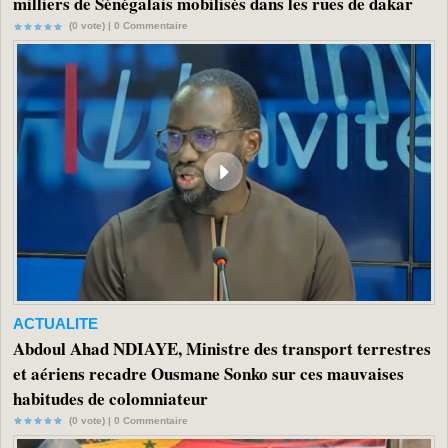
milliers de Sénégalais mobilisés dans les rues de dakar
(0 vote) |
0
Commentaire
ACTUALITE
Abdoul Ahad NDIAYE, Ministre des transport terrestres
et aériens recadre Ousmane Sonko sur ces mauvaises
habitudes de colomniateur
(0 vote) |
0
Commentaire