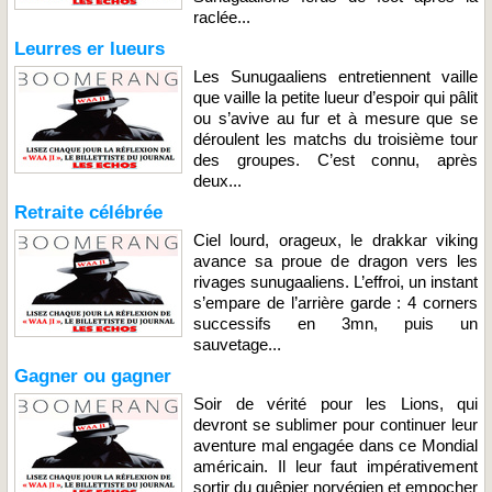
raclée...
Leurres er lueurs
Les Sunugaaliens entretiennent vaille
que vaille la petite lueur d’espoir qui pâlit
ou s’avive au fur et à mesure que se
déroulent les matchs du troisième tour
des groupes. C’est connu, après
deux...
Retraite célébrée
Ciel lourd, orageux, le drakkar viking
avance sa proue de dragon vers les
rivages sunugaaliens. L’effroi, un instant
s’empare de l’arrière garde : 4 corners
successifs en 3mn, puis un
sauvetage...
Gagner ou gagner
Soir de vérité pour les Lions, qui
devront se sublimer pour continuer leur
aventure mal engagée dans ce Mondial
américain. Il leur faut impérativement
sortir du guêpier norvégien et empocher