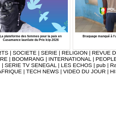
La plateforme des femmes pour la paix en
Braquage manqué à l'u
Casamance lauréate du Prix Icip 2026
RTS
|
SOCIETE
|
SERIE
|
RELIGION
|
REVUE D
URE
|
BOOMRANG
|
INTERNATIONAL
|
PEOPL
8
|
SERIE TV SENEGAL
|
LES ECHOS
|
pub
|
Ra
AFRIQUE
|
TECH NEWS
|
VIDEO DU JOUR
|
H