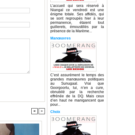
L’accueil qui sera réservé à
Niangal ce vendredi est une
énigme totale. Ses affidés, qui
se sont regroupés hier à leur
permanence, étaient tout
guillerets, émoustillés par la
présence de la Marème...
Manœuvres
C’est assurément le temps des
grandes manœuvres politiques
au Sunugaal. Vrai que
Goorgoorlu, lui, n’en a cure,
obnubilé par la recherche
effrénée de la DQ. Mais ceux
d’en haut ne manigancent que
pour...
<
>
Choix