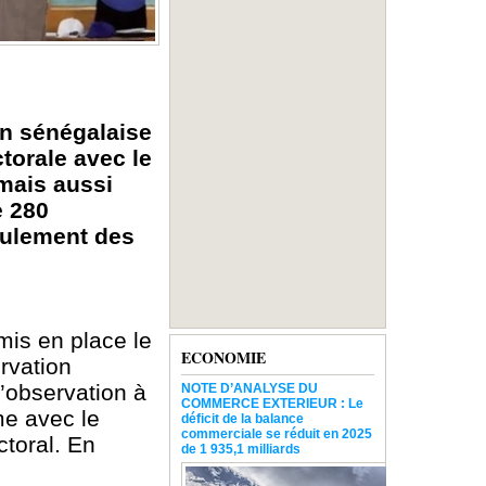
on sénégalaise
torale avec le
 mais aussi
e 280
oulement des
mis en place le
ECONOMIE
rvation
l’observation à
NOTE D’ANALYSE DU
COMMERCE EXTERIEUR : Le
me avec le
déficit de la balance
commerciale se réduit en 2025
ctoral. En
de 1 935,1 milliards