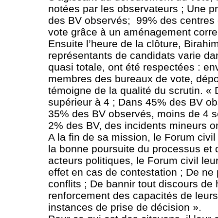
notées par les observateurs ; Une pré
des BV observés; 99% des centres d
vote grâce à un aménagement correct 
Ensuite l’heure de la clôture, Bira
représentants de candidats varie da
quasi totale, ont été respectées : e
membres des bureaux de vote, dépou
témoigne de la qualité du scrutin. 
supérieur à 4 ; Dans 45% des BV obs
35% des BV observés, moins de 4 scru
2% des BV, des incidents mineurs on
A la fin de sa mission, le Forum civ
la bonne poursuite du processus et 
acteurs politiques, le Forum civil le
effet en cas de contestation ; De n
conflits ; De bannir tout discours de
renforcement des capacités de leurs
instances de prise de décision ».