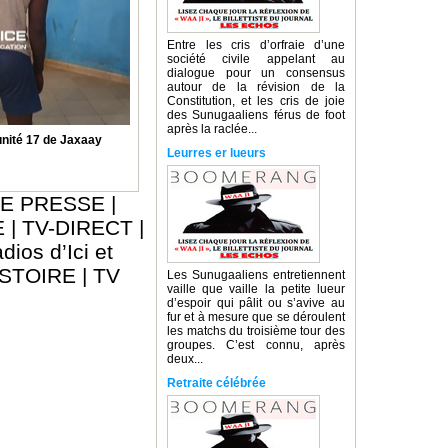
Entre les cris d’orfraie d’une
société civile appelant au
dialogue pour un consensus
autour de la révision de la
Constitution, et les cris de joie
des Sunugaaliens férus de foot
après la raclée...
nité 17 de Jaxaay
Leurres er lueurs
E PRESSE
|
E
|
TV-DIRECT
|
dios d’Ici et
ISTOIRE
|
TV
Les Sunugaaliens entretiennent
vaille que vaille la petite lueur
d’espoir qui pâlit ou s’avive au
fur et à mesure que se déroulent
les matchs du troisième tour des
groupes. C’est connu, après
deux...
Retraite célébrée