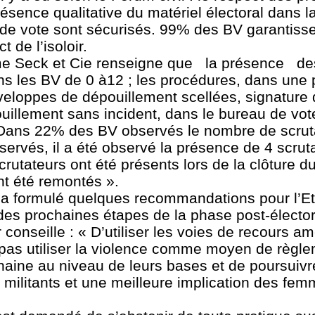
sence qualitative du matériel électoral dans la
e vote sont sécurisés. 99% des BV garantissen
de l’isoloir.
hime Seck et Cie renseigne que la présence de
ns les BV de 0 à12 ; les procédures, dans une 
nveloppes de dépouillement scellées, signature
illement sans incident, dans le bureau de vot
« Dans 22% des BV observés le nombre de scrut
ervés, il a été observé la présence de 4 scrut
tateurs ont été présents lors de la clôture du
t été remontés ».
il a formulé quelques recommandations pour l’Eta
des prochaines étapes de la phase post-élector
ur conseille : « D’utiliser les voies de recours 
e pas utiliser la violence comme moyen de règl
 haine au niveau de leurs bases et de poursuivr
 militants et une meilleure implication des fe