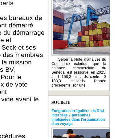
perts
des bureaux de
ant démarré
re du démarrage
e et
e Seck et ses
ive des membres
Selon la Note d’analyse du
 la mission
Commerce extérieur que la
s BV,
balance commerciale du
Sénégal est ressortie, en 2025,
 Pour le
à -1 168,2 milliards contre -3
103,3 milliards l'année
ux de vote
précédente, soit une...
ont
vide avant le
SOCIETE
Émigration irrégulière : la Dntl
interpelle 7 personnes
impliquées dans l'organisation
d'un voyage
rocédures