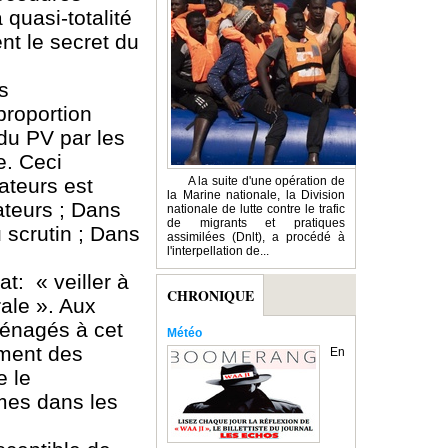
 quasi-totalité
t le secret du
s
proportion
 du PV par les
e. Ceci
ateurs est
A la suite d'une opération de
la Marine nationale, la Division
ateurs ; Dans
nationale de lutte contre le trafic
de migrants et pratiques
 scrutin ; Dans
assimilées (Dnlt), a procédé à
l'interpellation de...
t: « veiller à
CHRONIQUE
ale ». Aux
aménagés à cet
Météo
ement des
En
e le
mmes dans les