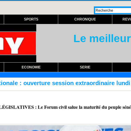
SPORTS
CHRONIQUE
REV
Le meilleur
ECONOMIE
SERIE
n extraordinaire lundi prochain
RÉFORME DE
IVES : Le Forum civil salue la maturité du peuple sénégal