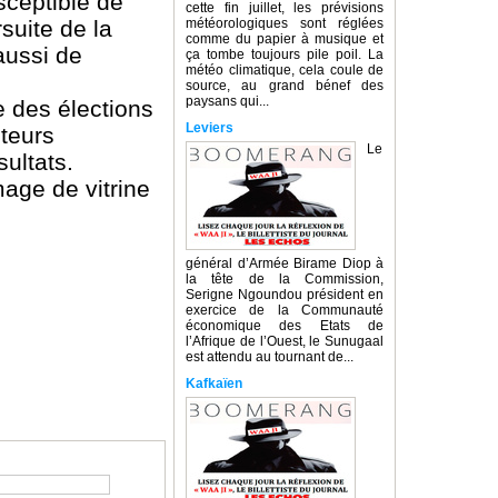
sceptible de
cette fin juillet, les prévisions
rsuite de la
météorologiques sont réglées
comme du papier à musique et
aussi de
ça tombe toujours pile poil. La
météo climatique, cela coule de
source, au grand bénef des
paysans qui...
e des élections
Leviers
iteurs
Le
sultats.
mage de vitrine
général d’Armée Birame Diop à
la tête de la Commission,
Serigne Ngoundou président en
exercice de la Communauté
économique des Etats de
l’Afrique de l’Ouest, le Sunugaal
est attendu au tournant de...
Kafkaïen