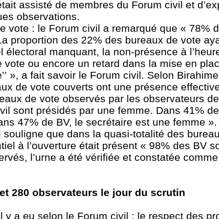
ait assisté de membres du Forum civil et d’ex
ques observations.
de vote : le Forum civil a remarqué que « 78% 
 La proportion des 22% des bureaux de vote ay
iel électoral manquant, la non-présence à l’heu
vote ou encore un retard dans la mise en plac
’’ », a fait savoir le Forum civil. Selon Birahim
reaux de vote couverts ont une présence effect
eaux de vote observés par les observateurs de
ivil sont présidés par une femme. Dans 41% de
dans 47% de BV, le secrétaire est une femme ».
al souligne que dans la quasi-totalité des burea
tiel à l’ouverture était présent « 98% des BV s
vés, l’urne a été vérifiée et constatée comme 
et 280 observateurs le jour du scrutin
l y a eu selon le Forum civil : le respect des p