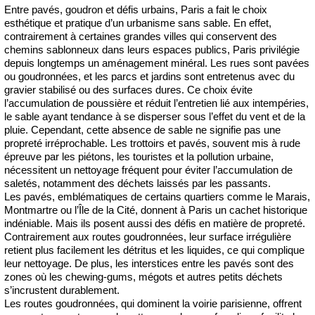
Entre pavés, goudron et défis urbains, Paris a fait le choix
esthétique et pratique d’un urbanisme sans sable. En effet,
contrairement à certaines grandes villes qui conservent des
chemins sablonneux dans leurs espaces publics, Paris privilégie
depuis longtemps un aménagement minéral. Les rues sont pavées
ou goudronnées, et les parcs et jardins sont entretenus avec du
gravier stabilisé ou des surfaces dures. Ce choix évite
l’accumulation de poussière et réduit l’entretien lié aux intempéries,
le sable ayant tendance à se disperser sous l’effet du vent et de la
pluie. Cependant, cette absence de sable ne signifie pas une
propreté irréprochable. Les trottoirs et pavés, souvent mis à rude
épreuve par les piétons, les touristes et la pollution urbaine,
nécessitent un nettoyage fréquent pour éviter l’accumulation de
saletés, notamment des déchets laissés par les passants.
Les pavés, emblématiques de certains quartiers comme le Marais,
Montmartre ou l’Île de la Cité, donnent à Paris un cachet historique
indéniable. Mais ils posent aussi des défis en matière de propreté.
Contrairement aux routes goudronnées, leur surface irrégulière
retient plus facilement les détritus et les liquides, ce qui complique
leur nettoyage. De plus, les interstices entre les pavés sont des
zones où les chewing-gums, mégots et autres petits déchets
s’incrustent durablement.
Les routes goudronnées, qui dominent la voirie parisienne, offrent