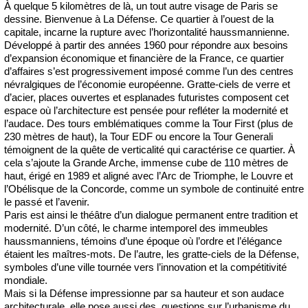
À quelque 5 kilomètres de là, un tout autre visage de Paris se
dessine. Bienvenue à La Défense. Ce quartier à l’ouest de la
capitale, incarne la rupture avec l’horizontalité haussmannienne.
Développé à partir des années 1960 pour répondre aux besoins
d’expansion économique et financière de la France, ce quartier
d’affaires s’est progressivement imposé comme l’un des centres
névralgiques de l’économie européenne. Gratte-ciels de verre et
d’acier, places ouvertes et esplanades futuristes composent cet
espace où l’architecture est pensée pour refléter la modernité et
l’audace. Des tours emblématiques comme la Tour First (plus de
230 mètres de haut), la Tour EDF ou encore la Tour Generali
témoignent de la quête de verticalité qui caractérise ce quartier. À
cela s’ajoute la Grande Arche, immense cube de 110 mètres de
haut, érigé en 1989 et aligné avec l’Arc de Triomphe, le Louvre et
l’Obélisque de la Concorde, comme un symbole de continuité entre
le passé et l’avenir.
Paris est ainsi le théâtre d’un dialogue permanent entre tradition et
modernité. D’un côté, le charme intemporel des immeubles
haussmanniens, témoins d’une époque où l’ordre et l’élégance
étaient les maîtres-mots. De l’autre, les gratte-ciels de la Défense,
symboles d’une ville tournée vers l’innovation et la compétitivité
mondiale.
Mais si la Défense impressionne par sa hauteur et son audace
architecturale, elle pose aussi des questions sur l’urbanisme du