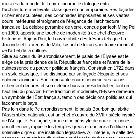
musées du monde, le Louvre incarne le dialogue entre
l’architecture médiévale, classique et contemporaine. Ses façades
richement sculptées, ses colonnades imposantes et ses vastes
cours intérieures témoignent de l’élégance de l’architecture
française. La célèbre pyramide de verre, conçue par Ieoh Ming Pei
en 1989, apporte une touche de modernité à ce chef-d’œuvre
historique. Aujourd’hui, le Louvre abrite des trésors tels que La
Joconde et La Vénus de Milo, faisant de lui un sanctuaire mondial
de l’art et de la culture.
Situé au cœur du 8ᵉ arrondissement, le palais de l’Élysée est le
siège de la présidence de la République française et l’antre de la
quintessence du pouvoir politique français. Construit en 1722 dans
un style classique, il se distingue par sa façade élégante et ses
colonnes ioniques. Son imposante cour d’honneur, ses salons
richement décorés et son célèbre bureau présidentiel en font un
haut lieu du pouvoir. Entre tradition et modernité, l’Élysée demeure
un symbole de l’État français, témoin des décisions politiques qui
façonnent le pays.
Pas loin dans le 7e arrondissement, le palais Bourbon qui abrite
l’Assemblée nationale, est un chef-d’œuvre du XVIIIᵉ siècle inspiré
de l’Antiquité. Sa façade, ornée d’un péristyle de douze colonnes
corinthiennes, rappelle les temples grecs et confère à l’édifice une
solennité digne d’une institution législative. À l’intérieur, la salle des