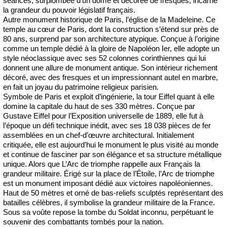
séances, surplombée d’un dôme et décorée de fresques, incarne
la grandeur du pouvoir législatif français.
Autre monument historique de Paris, l’église de la Madeleine. Ce
temple au cœur de Paris, dont la construction s’étend sur près de
80 ans, surprend par son architecture atypique. Conçue à l’origine
comme un temple dédié à la gloire de Napoléon Ier, elle adopte un
style néoclassique avec ses 52 colonnes corinthiennes qui lui
donnent une allure de monument antique. Son intérieur richement
décoré, avec des fresques et un impressionnant autel en marbre,
en fait un joyau du patrimoine religieux parisien.
Symbole de Paris et exploit d’ingénierie, la tour Eiffel quant à elle
domine la capitale du haut de ses 330 mètres. Conçue par
Gustave Eiffel pour l’Exposition universelle de 1889, elle fut à
l’époque un défi technique inédit, avec ses 18 038 pièces de fer
assemblées en un chef-d’œuvre architectural. Initialement
critiquée, elle est aujourd’hui le monument le plus visité au monde
et continue de fasciner par son élégance et sa structure métallique
unique. Alors que L’Arc de triomphe rappelle aux Français la
grandeur militaire. Érigé sur la place de l’Étoile, l’Arc de triomphe
est un monument imposant dédié aux victoires napoléoniennes.
Haut de 50 mètres et orné de bas-reliefs sculptés représentant des
batailles célèbres, il symbolise la grandeur militaire de la France.
Sous sa voûte repose la tombe du Soldat inconnu, perpétuant le
souvenir des combattants tombés pour la nation.