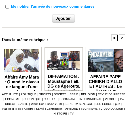
Me notifier l'arrivée de nouveaux commentaires
<
>
Dans la même rubrique :
DIFFAMATION :
AFFAIRE PAPE
Affaire Amy Mara
Moustapha Fall,
CHEIKH DIALLO
: Quand le niveau
DG de Ageroute,
ET AUTRES : Le
de langue d'une
traîne en justice
Procureur
ministre pose la
ACTUALITE
|
POLITIQUE
|
SPORTS
|
SOCIETE
|
SERIE
|
RELIGION
|
REVUE DE PRESSE
l’ex DRH Cheikh
interjette appel et
question de la
|
ECONOMIE
|
CHRONIQUE
|
CULTURE
|
BOOMRANG
|
INTERNATIONAL
|
PEOPLE
|
TV-
Amet Tidiane
maintient en
compétence et de
DIRECT
|
SANTE
|
World Cub Russie 2018
|
SERIE TV SENEGAL
|
LES ECHOS
|
pub
|
Thiam
prison ceux qui
la crédibilité de
Radios d’Ici et d’Ailleurs
|
Santé
|
Contribution
|
AFRIQUE
|
TECH NEWS
|
VIDEO DU JOUR
|
ont été placés
l'État
HISTOIRE
|
TV
sous mandat de
dépôt