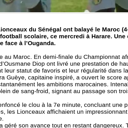
Lionceaux du Sénégal ont balayé le Maroc (4
football scolaire, ce mercredi à Harare. Un
le face à l’Ouganda.
e au Maroc. En demi-finale du Championnat afr
s d’Ousmane Diop ont livré une prestation de ha
 leur statut de favoris et leur régularité dans l
ra Guèye, capitaine inspiré, a ouvert le score 
stantanément les ambitions marocaines. Intenabl
plein de sang-froid, signant au passage son tr
nfoncé le clou à la 7e minute, concluant une 
s, les Lionceaux affichaient un impressionnant 
e.
l a géré son avance tout en restant dangereux