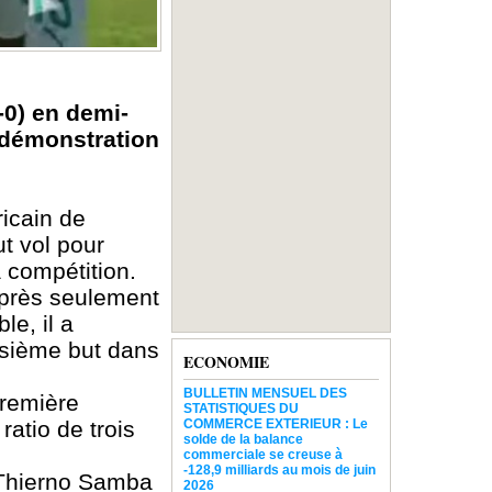
-0) en demi-
e démonstration
icain de
ut vol pour
a compétition.
après seulement
e, il a
oisième but dans
ECONOMIE
BULLETIN MENSUEL DES
première
STATISTIQUES DU
ratio de trois
COMMERCE EXTERIEUR : Le
solde de la balance
commerciale se creuse à
-128,9 milliards au mois de juin
. Thierno Samba
2026