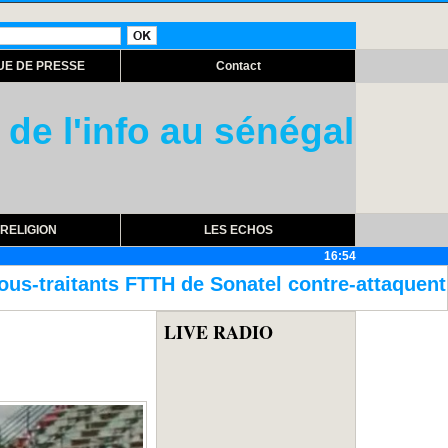
UE DE PRESSE
Contact
 de l'info au sénégal
RELIGION
LES ECHOS
16:54
tel contre-attaquent
Assemblée nationale :
LIVE RADIO