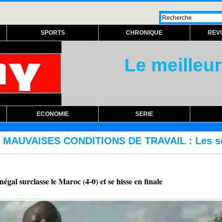
SPORTS
CHRONIQUE
REV
Le meilleur
ECONOMIE
SERIE
 TRAVAIL : Les sous-traitants FTTH de Sona
rclasse le Maroc (4-0) et se hisse en finale