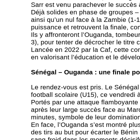
Sarr est venu parachever le succès à 
Déjà solides en phase de groupes – a
ainsi qu’un nul face à la Zambie (1-
puissance et retrouvent la finale, c
Ils y affronteront l’Ouganda, tombeur
3), pour tenter de décrocher le titre 
Lancée en 2022 par la Caf, cette comp
en valorisant l’éducation et le déve
Sénégal – Ouganda : une finale p
Le rendez-vous est pris. Le Sénégal
football scolaire (U15), ce vendredi 
Portés par une attaque flamboyante e
après leur large succès face au Maro
minutes, symbole de leur domination
En face, l’Ouganda s’est montré plu
des tirs au but pour écarter le Bénin 
sang-froid dans les moments décisif