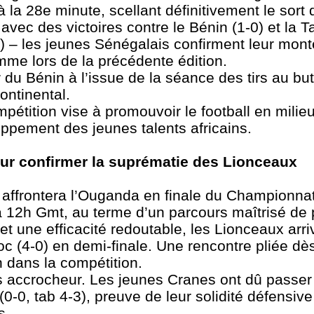
la 28e minute, scellant définitivement le sort 
vec des victoires contre le Bénin (1-0) et la T
1) – les jeunes Sénégalais confirment leur mon
omme lors de la précédente édition.
 du Bénin à l’issue de la séance des tirs au but 
continental.
étition vise à promouvoir le football en milieu
loppement des jeunes talents africains.
our confirmer la suprématie des Lionceaux
 affrontera l’Ouganda en finale du Championnat
à 12h Gmt, au terme d’un parcours maîtrisé de p
t une efficacité redoutable, les Lionceaux arri
c (4-0) en demi-finale. Une rencontre pliée dè
 dans la compétition.
s accrocheur. Les jeunes Cranes ont dû passer
(0-0, tab 4-3), preuve de leur solidité défensive
s.