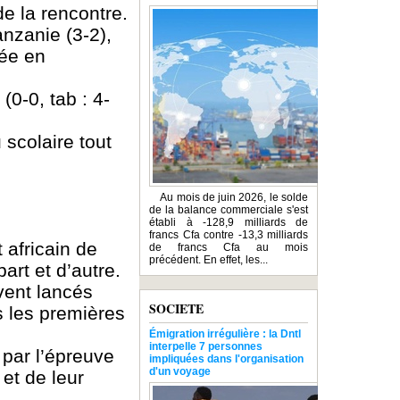
de la rencontre.
anzanie (3-2),
tée en
(0-0, tab : 4-
 scolaire tout
Au mois de juin 2026, le solde
de la balance commerciale s'est
établi à -128,9 milliards de
francs Cfa contre -13,3 milliards
 africain de
de francs Cfa au mois
précédent. En effet, les...
art et d’autre.
vent lancés
SOCIETE
s les premières
Émigration irrégulière : la Dntl
interpelle 7 personnes
 par l’épreuve
impliquées dans l'organisation
d'un voyage
 et de leur