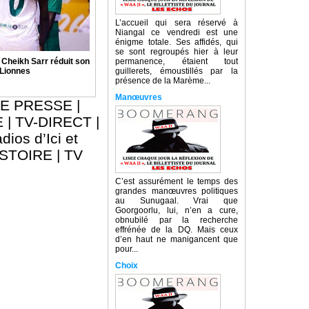
L’accueil qui sera réservé à
Niangal ce vendredi est une
énigme totale. Ses affidés, qui
se sont regroupés hier à leur
: Cheikh Sarr réduit son
permanence, étaient tout
 Lionnes
guillerets, émoustillés par la
présence de la Marème...
Manœuvres
E PRESSE
|
E
|
TV-DIRECT
|
dios d’Ici et
ISTOIRE
|
TV
C’est assurément le temps des
grandes manœuvres politiques
au Sunugaal. Vrai que
Goorgoorlu, lui, n’en a cure,
obnubilé par la recherche
effrénée de la DQ. Mais ceux
d’en haut ne manigancent que
pour...
Choix