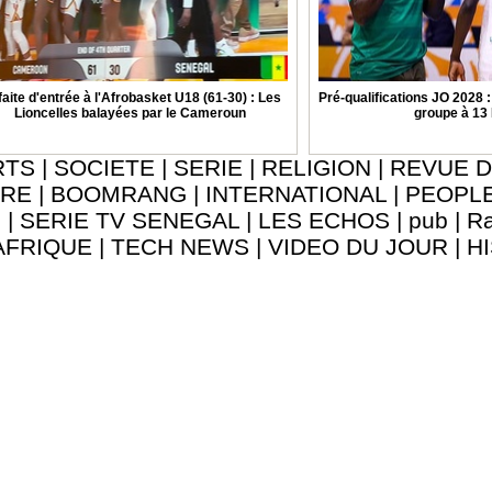
aite d'entrée à l'Afrobasket U18 (61-30) : Les
Pré-qualifications JO 2028 
Lioncelles balayées par le Cameroun
groupe à 13
RTS
|
SOCIETE
|
SERIE
|
RELIGION
|
REVUE D
URE
|
BOOMRANG
|
INTERNATIONAL
|
PEOPL
8
|
SERIE TV SENEGAL
|
LES ECHOS
|
pub
|
Ra
AFRIQUE
|
TECH NEWS
|
VIDEO DU JOUR
|
H