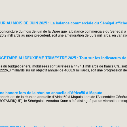
AU MOIS DE JUIN 2025 : La balance commerciale du Sénégal affiche 
onjoncture du mois de juin de la Dpee que la balance commerciale du Sénégal a 
 20,9 milliards au mois précédent, soit une amélioration de 55,9 milliards, en variat
AIRE AU DEUXIÈME TRIMESTRE 2025 : Tout sur les indicateurs de l’
du budget général mobilisées sont arrêtées à 4474,1 milliards de francs Cfa, soi
 2226,3 milliards sur un objectif annuel de 4668,9 milliards, soit une progression de.
e honoré lors de la réunion annuelle d’Africa50 à Maputo
noré lors de la réunion annuelle d’Africa50 à Maputo Lors de l'Assemblée Général
 (MOZAMBIQUE), le Sénégalais Amadou Kane a été distingué par un vibrant homma
..