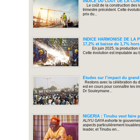
INDICE DU COUT DE LA CONSTR
Le coût de la construction des 
trimestre précédent. Cette évolut
prix du...
INDICE HARMONISE DE LA PRO
17,2% et baisse de 1,7% hors
En juin 2025, la production ind
Cette évolution est imputable au 
Etudes sur l’impact du grand
Restons avec la célébration du 
est en cours pour connaître les i
Dr Souleymane...
NIGERIA : Tinubu veut faire pa
ALIYU GAYA exhorte le gouvernemen
aspects particulièrement louables
leader, et Tinubu en...