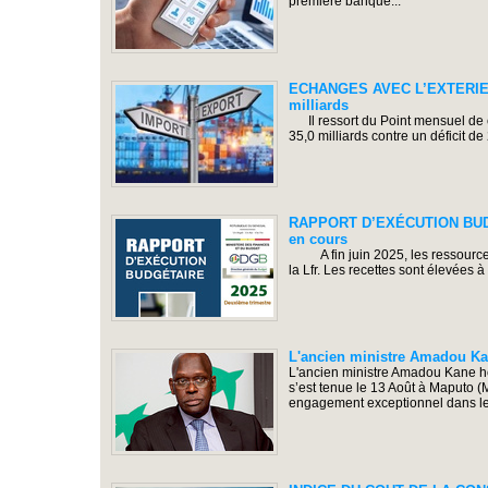
première banque...
ECHANGES AVEC L’EXTERIEUR 
milliards
Il ressort du Point mensuel de c
35,0 milliards contre un déficit de
RAPPORT D’EXÉCUTION BUDGET
en cours
A fin juin 2025, les ressources 
la Lfr. Les recettes sont élevées à
L'ancien ministre Amadou Kan
L'ancien ministre Amadou Kane ho
s’est tenue le 13 Août à Maputo
engagement exceptionnel dans le.