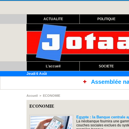
ACTUALITE
POLITIQUE
L'accueil
SOCIETE
Jeudi 6 Août
Assemblée nationale : ouverture
Accueil
>
ECONOMIE
ECONOMIE
Egypte : la Banque centrale 
La néobanque fournira une gamme c
couches sociales exclues du systè