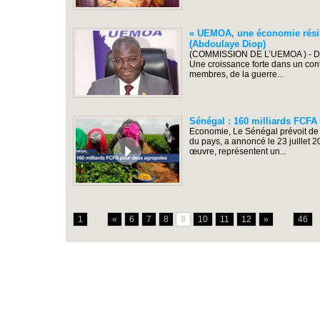
« UEMOA, une économie résil
(Abdoulaye Diop)
(COMMISSION DE L’UEMOA ) - Des
Une croissance forte dans un conte
membres, de la guerre...
Sénégal : 160 milliards FCFA 
Economie, Le Sénégal prévoit de c
du pays, a annoncé le 23 juillet 
œuvre, représentent un...
1
...
«
6
7
8
9
10
11
12
»
...
46