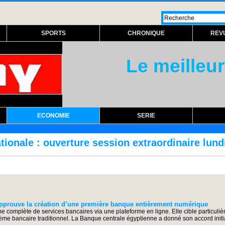
SPORTS
CHRONIQUE
REV
Le meilleur
ECONOMIE
SERIE
 session extraordinaire lundi prochain
RÉFO
approuve la création d’une première banque entièrement numérique
omplète de services bancaires via une plateforme en ligne. Elle cible particulièr
me bancaire traditionnel. La Banque centrale égyptienne a donné son accord initial