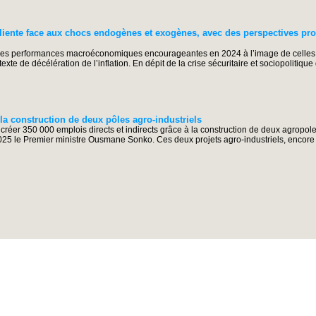
iente face aux chocs endogènes et exogènes, avec des perspectives pr
 performances macroéconomiques encourageantes en 2024 à l’image de celles 
xte de décélération de l’inflation. En dépit de la crise sécuritaire et sociopolitique
la construction de deux pôles agro-industriels
réer 350 000 emplois directs et indirects grâce à la construction de deux agropole
2025 le Premier ministre Ousmane Sonko. Ces deux projets agro-industriels, encor