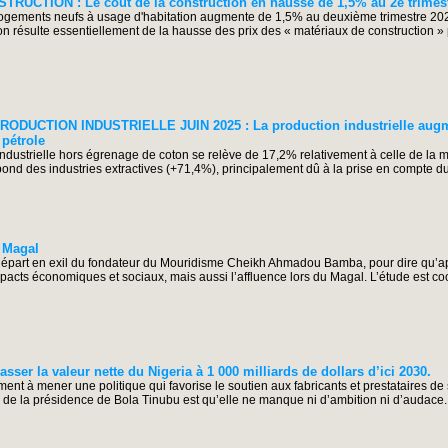
UCTION : Le coût de la construction en hausse de 1,5% au 2e trimes
logements neufs à usage d'habitation augmente de 1,5% au deuxième trimestre 202
ion résulte essentiellement de la hausse des prix des « matériaux de construction »
DUCTION INDUSTRIELLE JUIN 2025 : La production industrielle augm
 pétrole
ustrielle hors égrenage de coton se relève de 17,2% relativement à celle de la
bond des industries extractives (+71,4%), principalement dû à la prise en compte d
 Magal
départ en exil du fondateur du Mouridisme Cheikh Ahmadou Bamba, pour dire qu’a
mpacts économiques et sociaux, mais aussi l’affluence lors du Magal. L’étude est c
sser la valeur nette du Nigeria à 1 000 milliards de dollars d’ici 2030.
t à mener une politique qui favorise le soutien aux fabricants et prestataires de
 de la présidence de Bola Tinubu est qu’elle ne manque ni d’ambition ni d’audace. 