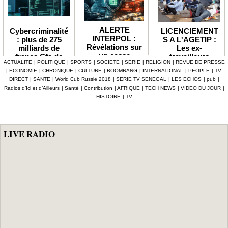
ALERTE
LICENCIEMENT
Cybercriminalité
INTERPOL :
S A L'AGETIP :
: plus de 275
Révélations sur
Les ex-
milliards de
un casse
travailleurs
francs Cfa de
ACTUALITE
|
POLITIQUE
|
SPORTS
|
SOCIETE
|
SERIE
|
RELIGION
|
REVUE DE PRESSE
numérique à 4,7
dénoncent une
pertes
|
ECONOMIE
|
CHRONIQUE
|
CULTURE
|
BOOMRANG
|
INTERNATIONAL
|
PEOPLE
|
TV-
milliards F Cfa
gestion
enregistrées en
DIRECT
|
SANTE
|
World Cub Russie 2018
|
SERIE TV SENEGAL
|
LES ECHOS
|
pub
|
ciblant le
«népotique» et
Afrique depuis
Radios d’Ici et d’Ailleurs
|
Santé
|
Contribution
|
AFRIQUE
|
TECH NEWS
|
VIDEO DU JOUR
|
secteur pétrolier
interpellent le
2024 (Interpol)
HISTOIRE
|
TV
au Sénégal
gouvernement
LIVE RADIO