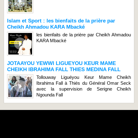
Islam et Sport : les bienfaits de la prière par
Cheikh Ahmadou KARA Mbacké
les bienfaits de la prière par Cheikh Ahmadou
KARA Mbacké
JOTAAYOU YEWWI LIGUEYOU KEUR MAME
CHEIKH IBRAHIMA FALL THIES MEDINA FALL
Tollouway Liguéyou Keur Mame Cheikh
Ibrahima Fall à Thiés du Général Omar Seck
avec la supervision de Serigne Cheikh
Ngounda Fall