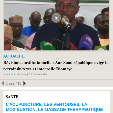
ACTUALITE
Révision constitutionnelle : Aar Sunu république exige le
retrait du texte et interpelle Diomaye
(0 vote) |
0
Commentaire
1 sur 411
SANTE
L’ACUPUNCTURE, LES VENTOUSES, LA
MOXIBUSTION, LE MASSAGE THÉRAPEUTIQUE