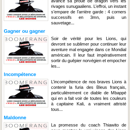
avance sa proue de dragon vers les
rivages sunugaaliens. L’effroi, un instant
s’empare de l’arrière garde : 4 corners
successifs en 3mn, puis un
sauvetage...
Gagner ou gagner
Soir de vérité pour les Lions, qui
devront se sublimer pour continuer leur
aventure mal engagée dans ce Mondial
américain. Il leur faut impérativement
sortir du guêpier norvégien et empocher
les...
Incompétence
L’incompétence de nos braves Lions à
contenir la furia des Bleus français,
particulièrement ce diable de Mbappé
qui en a fait voir de toutes les couleurs
à capitaine Kali, a vraiment attristé
tous...
Maldonne
La promesse du coach Thiawito de