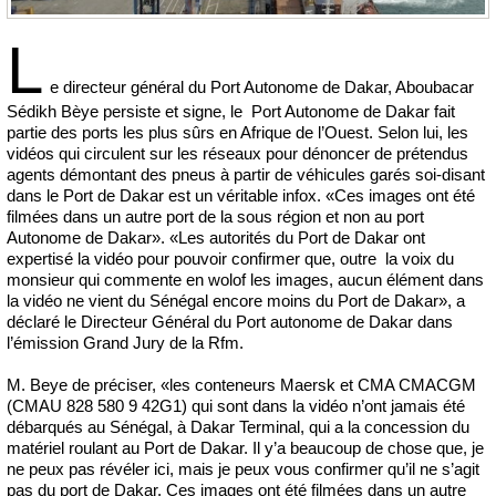
L
e directeur général du Port Autonome de Dakar, Aboubacar
Sédikh Bèye persiste et signe, le Port Autonome de Dakar fait
partie des ports les plus sûrs en Afrique de l’Ouest. Selon lui, les
vidéos qui circulent sur les réseaux pour dénoncer de prétendus
agents démontant des pneus à partir de véhicules garés soi-disant
dans le Port de Dakar est un véritable infox. «Ces images ont été
filmées dans un autre port de la sous région et non au port
Autonome de Dakar». «Les autorités du Port de Dakar ont
expertisé la vidéo pour pouvoir confirmer que, outre la voix du
monsieur qui commente en wolof les images, aucun élément dans
la vidéo ne vient du Sénégal encore moins du Port de Dakar», a
déclaré le Directeur Général du Port autonome de Dakar dans
l’émission Grand Jury de la Rfm.
M. Beye de préciser, «les conteneurs Maersk et CMA CMACGM
(CMAU 828 580 9 42G1) qui sont dans la vidéo n’ont jamais été
débarqués au Sénégal, à Dakar Terminal, qui a la concession du
matériel roulant au Port de Dakar. Il y’a beaucoup de chose que, je
ne peux pas révéler ici, mais je peux vous confirmer qu’il ne s’agit
pas du port de Dakar. Ces images ont été filmées dans un autre