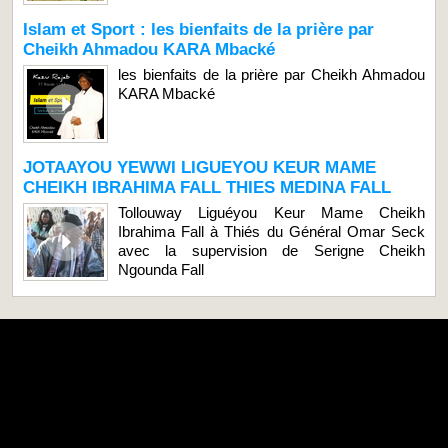
Islam et Sport : les bienfaits de la prière par
Cheikh Ahmadou KARA Mbacké
les bienfaits de la prière par Cheikh Ahmadou
KARA Mbacké
JOTAAYOU YEWWI LIGUEYOU KEUR MAME
CHEIKH IBRAHIMA FALL THIES MEDINA FALL
Tollouway Liguéyou Keur Mame Cheikh
Ibrahima Fall à Thiés du Général Omar Seck
avec la supervision de Serigne Cheikh
Ngounda Fall