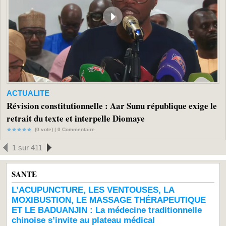
ACTUALITE
Révision constitutionnelle : Aar Sunu république exige le
retrait du texte et interpelle Diomaye
(0 vote) |
0
Commentaire
1 sur 411
SANTE
L’ACUPUNCTURE, LES VENTOUSES, LA
MOXIBUSTION, LE MASSAGE THÉRAPEUTIQUE
ET LE BADUANJIN : La médecine traditionnelle
chinoise s’invite au plateau médical