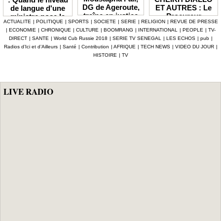
DG de Ageroute,
ET AUTRES : Le
de langue d'une
traîne en justice
Procureur
ministre pose la
ACTUALITE
|
POLITIQUE
|
SPORTS
|
SOCIETE
|
SERIE
|
RELIGION
|
REVUE DE PRESSE
l’ex DRH Cheikh
interjette appel et
question de la
|
ECONOMIE
|
CHRONIQUE
|
CULTURE
|
BOOMRANG
|
INTERNATIONAL
|
PEOPLE
|
TV-
Amet Tidiane
maintient en
compétence et de
DIRECT
|
SANTE
|
World Cub Russie 2018
|
SERIE TV SENEGAL
|
LES ECHOS
|
pub
|
Thiam
prison ceux qui
la crédibilité de
Radios d’Ici et d’Ailleurs
|
Santé
|
Contribution
|
AFRIQUE
|
TECH NEWS
|
VIDEO DU JOUR
|
ont été placés
l'État
HISTOIRE
|
TV
sous mandat de
dépôt
LIVE RADIO