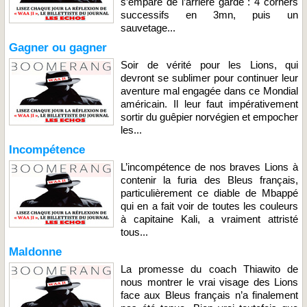
s’empare de l’arrière garde : 4 corners
successifs en 3mn, puis un
sauvetage...
Gagner ou gagner
Soir de vérité pour les Lions, qui
devront se sublimer pour continuer leur
aventure mal engagée dans ce Mondial
américain. Il leur faut impérativement
sortir du guêpier norvégien et empocher
les...
Incompétence
L’incompétence de nos braves Lions à
contenir la furia des Bleus français,
particulièrement ce diable de Mbappé
qui en a fait voir de toutes les couleurs
à capitaine Kali, a vraiment attristé
tous...
Maldonne
La promesse du coach Thiawito de
nous montrer le vrai visage des Lions
face aux Bleus français n’a finalement