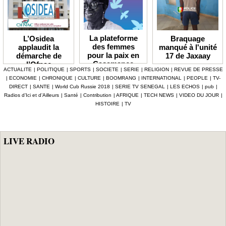
La plateforme
Braquage
L’Osidea
des femmes
manqué à l'unité
applaudit la
pour la paix en
17 de Jaxaay
démarche de
Casamance
l’Ofnac
ACTUALITE
|
POLITIQUE
|
SPORTS
|
SOCIETE
|
SERIE
|
RELIGION
|
REVUE DE PRESSE
lauréate du Prix
|
ECONOMIE
|
CHRONIQUE
|
CULTURE
|
BOOMRANG
|
INTERNATIONAL
|
PEOPLE
|
TV-
Icip 2026
DIRECT
|
SANTE
|
World Cub Russie 2018
|
SERIE TV SENEGAL
|
LES ECHOS
|
pub
|
Radios d’Ici et d’Ailleurs
|
Santé
|
Contribution
|
AFRIQUE
|
TECH NEWS
|
VIDEO DU JOUR
|
HISTOIRE
|
TV
LIVE RADIO